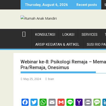
Skip
Thursday, August 6, 2026
Recent posts
to
content
KONSULTASI
LOKASI
SERVICES
ARSIP KEGIATAN & ARTIKEL
SUSI RIO PAN
Webinar ke-8: Psikologi Remaja – Mem
Pra/Remaja, Onesimus
May 25, 2024
bian
F
T
W
E
G
L
Y
P
M