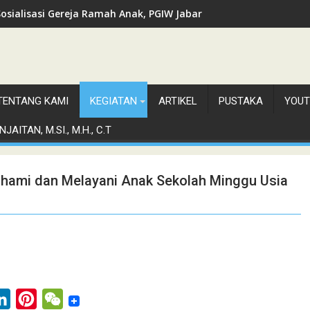
Sosialisasi Gereja Ramah Anak, PGIW Jabar
TENTANG KAMI
KEGIATAN
ARTIKEL
PUSTAKA
YOUT
JAITAN, M.SI., M.H., C.T
ahami dan Melayani Anak Sekolah Minggu Usia
L
P
W