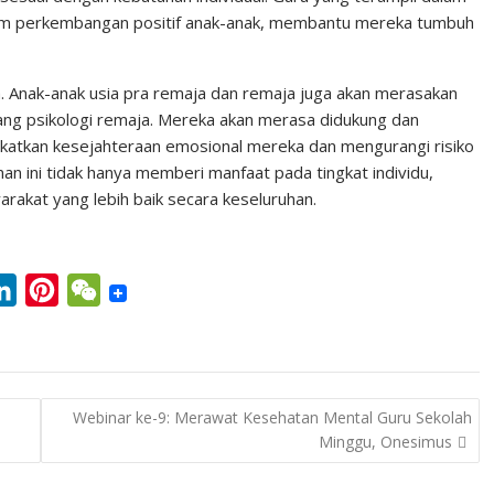
lam perkembangan positif anak-anak, membantu mereka tumbuh
. Anak-anak usia pra remaja dan remaja juga akan merasakan
ang psikologi remaja. Mereka akan merasa didukung dan
katkan kesejahteraan emosional mereka dan mengurangi risiko
n ini tidak hanya memberi manfaat pada tingkat individu,
rakat yang lebih baik secara keseluruhan.
L
P
W
i
i
e
n
n
C
k
t
h
Webinar ke-9: Merawat Kesehatan Mental Guru Sekolah
e
e
a
Minggu, Onesimus
d
r
t
I
e