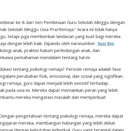
i
i
e
n
n
C
k
t
h
binar ke-8 dari Seri Pembinaan Guru Sekolah Minggu dengan
ak Sekolah Minggu Usia Pra/Remaja.” Acara ini tidak hanya
e
e
a
gu, tetapi juga memberikan landasan yang kuat bagi mereka
d
r
t
aja dengan lebih baik. Dipandu oleh narasumber
Susi Rio
I
e
sikologi anak, praktisi hukum perlindungan anak, dan
n
s
embawa pemahaman mendalam tentang hal ini.
t
kasi tentang psikologi remaja? Periode remaja adalah fase
galami perubahan fisik, emosional, dan sosial yang signifikan.
i remaja, guru dapat menjadi lebih sensitif terhadap
ak pada usia ini. Mereka dapat memainkan peran yang lebih
membantu mereka mengatasi masalah dan memperkuat
 Dengan pengetahuan tentang psikologi remaja, mereka dapat
pengajaran mereka, membangun hubungan yang lebih dekat
esuai dengan kebutuhan individual. Guru yang terampil dalam