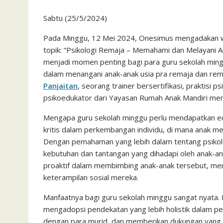
a
w
h
m
m
i
a
r
e
Sabtu (25/5/2024)
c
i
a
a
a
n
h
i
s
e
t
t
i
i
e
o
n
s
Pada Minggu, 12 Mei 2024, Onesimus mengadakan we
topik: “Psikologi Remaja – Memahami dan Melayani An
b
t
s
l
l
o
t
a
menjadi momen penting bagi para guru sekolah ming
o
e
A
M
g
dalam menangani anak-anak usia pra remaja dan rem
o
r
p
a
e
Panjaitan
, seorang trainer bersertifikasi, praktisi p
k
p
i
psikoedukator dari Yayasan Rumah Anak Mandiri m
l
Mengapa guru sekolah minggu perlu mendapatkan edu
kritis dalam perkembangan individu, di mana anak men
Dengan pemahaman yang lebih dalam tentang psikolog
kebutuhan dan tantangan yang dihadapi oleh anak-an
proaktif dalam membimbing anak-anak tersebut, 
keterampilan sosial mereka.
Manfaatnya bagi guru sekolah minggu sangat nyata.
mengadopsi pendekatan yang lebih holistik dalam 
dengan para murid, dan memberikan dukungan yang s