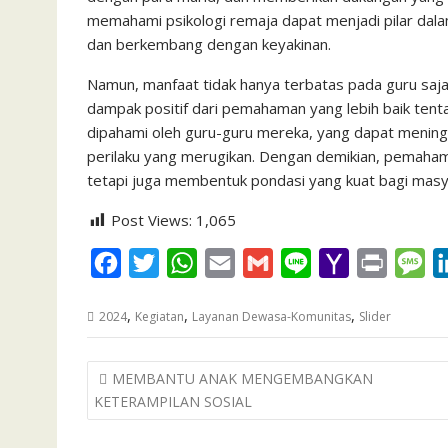
memahami psikologi remaja dapat menjadi pilar da
dan berkembang dengan keyakinan.
Namun, manfaat tidak hanya terbatas pada guru saja
dampak positif dari pemahaman yang lebih baik tent
dipahami oleh guru-guru mereka, yang dapat mening
perilaku yang merugikan. Dengan demikian, pemahama
tetapi juga membentuk pondasi yang kuat bagi masya
Post Views:
1,065
F
T
W
E
G
L
Y
P
M
a
w
h
m
m
i
a
r
e
,
,
,
2024
Kegiatan
Layanan Dewasa-Komunitas
Slider
c
i
a
a
a
n
h
i
s
e
t
t
i
i
e
o
n
s
Post
MEMBANTU ANAK MENGEMBANGKAN
b
t
s
l
l
o
t
a
navigation
KETERAMPILAN SOSIAL
o
e
A
M
g
o
r
p
a
e