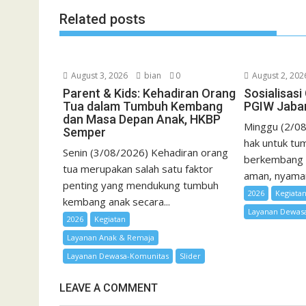
k
p
i
Related posts
l
August 3, 2026
bian
0
August 2, 202
Parent & Kids: Kehadiran Orang
Sosialisas
Tua dalam Tumbuh Kembang
PGIW Jaba
dan Masa Depan Anak, HKBP
Minggu (2/08
Semper
hak untuk tum
Senin (3/08/2026) Kehadiran orang
berkembang 
tua merupakan salah satu faktor
aman, nyaman,
penting yang mendukung tumbuh
2026
Kegiata
kembang anak secara...
Layanan Dewas
2026
Kegiatan
Layanan Anak & Remaja
Layanan Dewasa-Komunitas
Slider
LEAVE A COMMENT