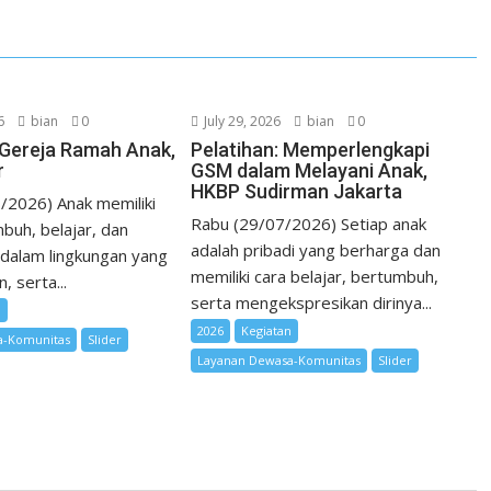
n
s
t
6
bian
0
July 29, 2026
bian
0
i Gereja Ramah Anak,
Pelatihan: Memperlengkapi
r
GSM dalam Melayani Anak,
HKBP Sudirman Jakarta
/2026) Anak memiliki
Rabu (29/07/2026) Setiap anak
buh, belajar, dan
adalah pribadi yang berharga dan
dalam lingkungan yang
memiliki cara belajar, bertumbuh,
 serta...
serta mengekspresikan dirinya...
n
2026
Kegiatan
a-Komunitas
Slider
Layanan Dewasa-Komunitas
Slider