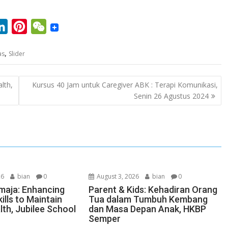
L
P
W
i
i
e
,
as
Slider
n
n
C
k
t
h
lth,
Kursus 40 Jam untuk Caregiver ABK : Terapi Komunikasi,
e
e
a
Senin 26 Agustus 2024
d
r
t
I
e
n
s
t
26
bian
0
August 3, 2026
bian
0
maja: Enhancing
Parent & Kids: Kehadiran Orang
ills to Maintain
Tua dalam Tumbuh Kembang
lth, Jubilee School
dan Masa Depan Anak, HKBP
Semper