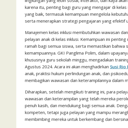
lingkungan yang lebih sosial, interaktif, dan kaya 
karena itu, penting bagi guru yang mengajar di kelas 
yang baik, termasuk kemampuan mengelola kebutuhan
serta menerapkan strategi pengajaran yang efektif 
Manajemen kelas inklusi membutuhkan wawasan dan ke
pelayan anak di kelas inklusi. Kemampuan ini pentin
ramah bagi semua siswa, serta memastikan bahwa se
kemampuannya. GKI Panglima Polim, dalam upayanya
khususnya guru sekolah minggu, mengadakan training
Agustus 2024. Acara ini akan menghadirkan
Susi Rio
anak, praktisi hukum perlindungan anak, dan psikoed
membagikan wawasan dan keterampilannya dalam meng
Diharapkan, setelah mengikuti training ini, para pe
wawasan dan keterampilan yang telah mereka peroleh 
penuh kasih, dan mendukung bagi semua anak. Dengan
kompeten, tetapi juga pelayan yang mampu merangku
membimbing mereka untuk berkembang dan bersinar