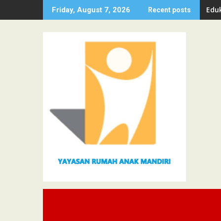
Skip
Eduk
Friday, August 7, 2026
Recent posts
to
content