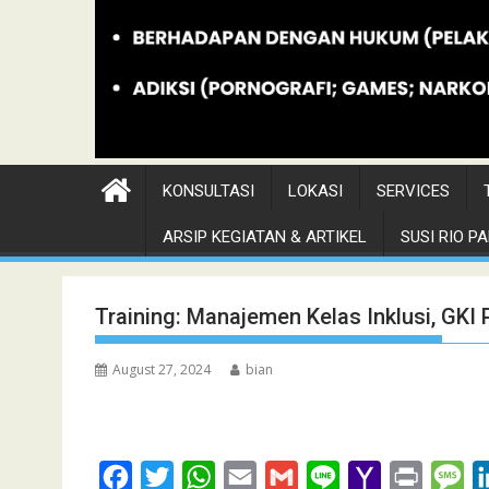
KONSULTASI
LOKASI
SERVICES
ARSIP KEGIATAN & ARTIKEL
SUSI RIO PAN
Training: Manajemen Kelas Inklusi, GKI 
August 27, 2024
bian
F
T
W
E
G
L
Y
P
M