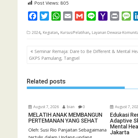
Post Views:
805
F
T
W
E
G
L
Y
P
M
a
w
h
m
m
i
a
r
e
,
,
,
2024
Kegiatan
Kursus/Pelatihan
Layanan Dewasa-Komunit
c
i
a
a
a
n
h
i
s
e
t
t
i
i
e
o
n
s
Post
Seminar Remaja: Dare to Be Different & Mental Hea
b
t
s
l
l
o
t
a
navigation
GKPS Pamulang, Tangsel
o
e
A
M
g
o
r
p
a
e
k
p
i
Related posts
l
August 7, 2026
bian
0
August 7, 20
MELATIH ANAK MEMBANGUN
Edukasi Re
PERTEMANAN YANG SEHAT
Adaptive Sk
Mental Hea
Oleh: Susi Rio Panjaitan Sebagaimana
Jakarta
tertulis dalam Undang-undang