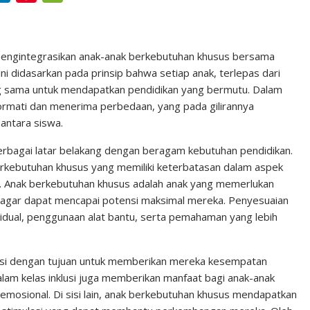
i
i
e
n
n
C
k
t
h
 mengintegrasikan anak-anak berkebutuhan khusus bersama
ni didasarkan pada prinsip bahwa setiap anak, terlepas dari
e
e
a
g sama untuk mendapatkan pendidikan yang bermutu. Dalam
d
r
t
ghormati dan menerima perbedaan, yang pada gilirannya
I
e
antara siswa.
n
s
 berbagai latar belakang dengan beragam kebutuhan pendidikan.
t
berkebutuhan khusus yang memiliki keterbatasan dalam aspek
sial. Anak berkebutuhan khusus adalah anak yang memerlukan
 agar dapat mencapai potensi maksimal mereka. Penyesuaian
vidual, penggunaan alat bantu, serta pemahaman yang lebih
lusi dengan tujuan untuk memberikan mereka kesempatan
dalam kelas inklusi juga memberikan manfaat bagi anak-anak
 emosional. Di sisi lain, anak berkebutuhan khusus mendapatkan