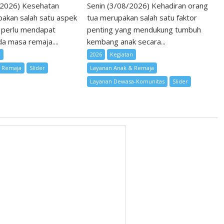
/2026) Kesehatan
Senin (3/08/2026) Kehadiran orang
akan salah satu aspek
tua merupakan salah satu faktor
 perlu mendapat
penting yang mendukung tumbuh
a masa remaja....
kembang anak secara...
n
2026
Kegiatan
& Remaja
Slider
Layanan Anak & Remaja
Layanan Dewasa-Komunitas
Slider