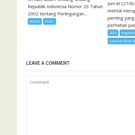
Jum’at (27/8
Republik Indonesia Nomor 23 Tahun
mental merup
2002 tentang Perlingungan...
penting yang
Artikel
Slider
perhatian pad
2026
Kegiata
Layanan Anak 
LEAVE A COMMENT