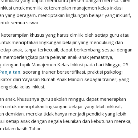
akan stimulasi yang dapat membantu perkembangan mereka. Oleh
inklusi untuk memiliki keterampilan manajemen kelas inklusi
 yang beragam, menciptakan lingkungan belajar yang inklusif,
untuk semua siswa.
terampilan khusus yang harus dimiliki oleh setiap guru atau
g untuk menciptakan lingkungan belajar yang mendukung dan
tiap anak, tanpa terkecuali, dapat berkembang sesuai dengan
 memperlengkapi para pelayan anak-anak jemaatnya,
 dengan topik Manajemen Kelas Inklusi pada hari Minggu, 25
 Panjaitan
, seorang trainer bersertifikasi, praktisi psikologi
ukator dari Yayasan Rumah Anak Mandiri sebagai trainer, yang
elola kelas inklusi.
layan anak, khususnya guru sekolah minggu, dapat menerapkan
untuk menciptakan lingkungan belajar yang lebih inklusif,
 demikian, mereka tidak hanya menjadi pendidik yang lebih
l setiap anak dengan segala keunikan dan kebutuhan mereka,
 dalam kasih Tuhan.