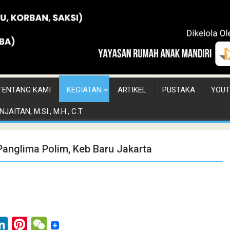
TENTANG KAMI
KEGIATAN
ARTIKEL
PUSTAKA
YOUT
JAITAN, M.SI., M.H., C.T
Panglima Polim, Keb Baru Jakarta
L
P
W