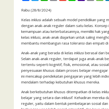
a
w
h
m
m
i
a
r
e
Rabu (28/8/2024)
c
i
a
a
a
n
h
i
s
e
t
t
i
i
e
o
n
s
Kelas inklusi adalah sebuah model pendidikan yang
dengan anak-anak reguler dalam satu kelas. Konsep i
b
t
s
l
l
o
t
a
kemampuan atau keterbatasannya, memiliki hak yan
o
e
A
M
g
kelas inklusi, anak-anak diajarkan untuk saling men
o
r
p
a
e
membantu membangun rasa toleransi dan empati di 
k
p
i
Anak-anak yang berada di kelas inklusi berasal dari
l
Selain anak-anak reguler, terdapat juga anak-anak 
tertentu seperti kognitif, fisik, emosional, atau so
penyesuaian khusus dalam proses belajar-mengajar
ini mencakup pendekatan pengajaran yang lebih indi
mendalam terhadap kebutuhan khusus mereka.
Anak berkebutuhan khusus ditempatkan di kelas ink
belajar yang setara dan inklusif. Kehadiran mereka 
reguler, yaitu dalam bentuk pembelajaran sosial dan