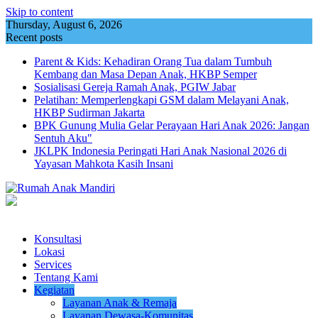
Skip to content
Thursday, August 6, 2026
Recent posts
Parent & Kids: Kehadiran Orang Tua dalam Tumbuh
Kembang dan Masa Depan Anak, HKBP Semper
Sosialisasi Gereja Ramah Anak, PGIW Jabar
Pelatihan: Memperlengkapi GSM dalam Melayani Anak,
HKBP Sudirman Jakarta
BPK Gunung Mulia Gelar Perayaan Hari Anak 2026: Jangan
Sentuh Aku"
JKLPK Indonesia Peringati Hari Anak Nasional 2026 di
Yayasan Mahkota Kasih Insani
Konsultasi
Lokasi
Services
Tentang Kami
Kegiatan
Layanan Anak & Remaja
Layanan Dewasa-Komunitas