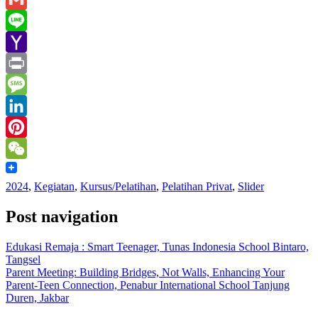
Gmail
Line
Yahoo
Mail
Print
Message
LinkedIn
Pinterest
WeChat
2024
,
Kegiatan
,
Kursus/Pelatihan
,
Pelatihan Privat
,
Slider
Post navigation
Edukasi Remaja : Smart Teenager, Tunas Indonesia School Bintaro,
Tangsel
Parent Meeting: Building Bridges, Not Walls, Enhancing Your
Parent-Teen Connection, Penabur International School Tanjung
Duren, Jakbar