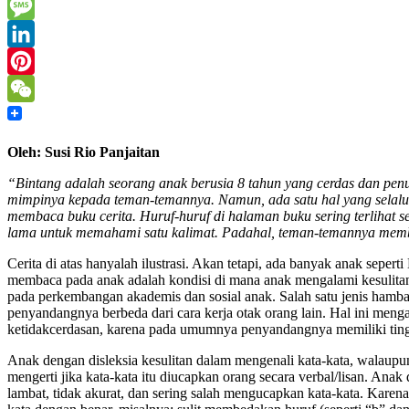
Mail
Print
Message
LinkedIn
Pinterest
WeChat
Oleh: Susi Rio Panjaitan
“Bintang adalah seorang anak berusia 8 tahun yang cerdas dan penuh
mimpinya kepada teman-temannya. Namun, ada satu hal yang selalu 
membaca buku cerita. Huruf-huruf di halaman buku sering terlihat s
lama untuk memahami satu kalimat. Padahal, teman-temannya memb
Cerita di atas hanyalah ilustrasi. Akan tetapi, ada banyak anak se
membaca pada anak adalah kondisi di mana anak mengalami kesulitan d
pada perkembangan akademis dan sosial anak. Salah satu jenis hamba
penyandangnya berbeda dari cara kerja otak orang lain. Hal ini me
ketidakcerdasan, karena pada umumnya penyandangnya memiliki tingka
Anak dengan disleksia kesulitan dalam mengenali kata-kata, walaupun 
mengerti jika kata-kata itu diucapkan orang secara verbal/lisan. 
lambat, tidak akurat, dan sering salah mengucapkan kata-kata. Kare