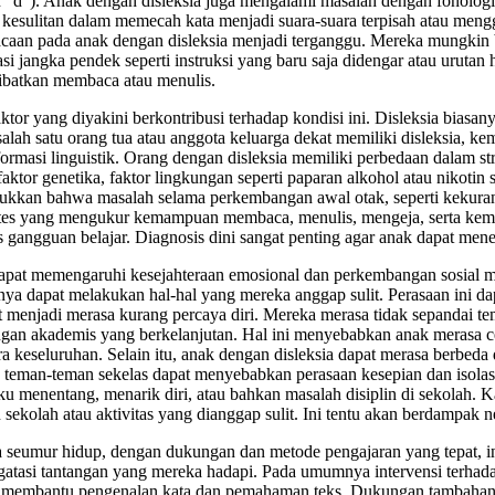
dan “d”). Anak dengan disleksia juga mengalami masalah dengan fonol
esulitan dalam memecah kata menjadi suara-suara terpisah atau meng
aan pada anak dengan disleksia menjadi terganggu. Mereka mungkin b
angka pendek seperti instruksi yang baru saja didengar atau urutan h
ibatkan membaca atau menulis.
tor yang diyakini berkontribusi terhadap kondisi ini. Disleksia biasany
 salah satu orang tua atau anggota keluarga dekat memiliki disleksia, 
rmasi linguistik. Orang dengan disleksia memiliki perbedaan dalam stru
ktor genetika, faktor lingkungan seperti paparan alkohol atau nikotin 
ukkan bahwa masalah selama perkembangan awal otak, seperti kekurangan
an tes yang mengukur kemampuan membaca, menulis, mengeja, serta ke
is gangguan belajar. Diagnosis dini sangat penting agar anak dapat me
dapat memengaruhi kesejahteraan emosional dan perkembangan sosial m
anya dapat melakukan hal-hal yang mereka anggap sulit. Perasaan ini d
at menjadi merasa kurang percaya diri. Mereka merasa tidak sepandai t
ngan akademis yang berkelanjutan. Hal ini menyebabkan anak merasa c
a keseluruhan. Selain itu, anak dengan disleksia dapat merasa berbe
h teman-teman sekelas dapat menyebabkan perasaan kesepian dan isolas
aku menentang, menarik diri, atau bahkan masalah disiplin di sekolah.
ekolah atau aktivitas yang dianggap sulit. Ini tentu akan berdampak n
 seumur hidup, dengan dukungan dan metode pengajaran yang tepat, in
gatasi tantangan yang mereka hadapi. Pada umumnya intervensi terhad
membantu pengenalan kata dan pemahaman teks. Dukungan tambahan da