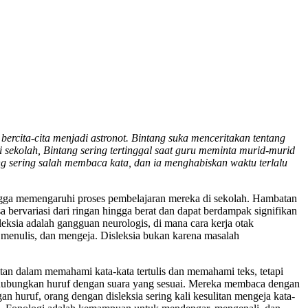
ercita-cita menjadi astronot. Bintang suka menceritakan tentang
ekolah, Bintang sering tertinggal saat guru meminta murid-murid
ng sering salah membaca kata, dan ia menghabiskan waktu terlalu
hingga memengaruhi proses pembelajaran mereka di sekolah. Hambatan
bervariasi dari ringan hingga berat dan dapat berdampak signifikan
ksia adalah gangguan neurologis, di mana cara kerja otak
 menulis, dan mengeja. Disleksia bukan karena masalah
litan dalam memahami kata-kata tertulis dan memahami teks, tetapi
enghubungkan huruf dengan suara yang sesuai. Mereka membaca dengan
huruf, orang dengan disleksia sering kali kesulitan mengeja kata-