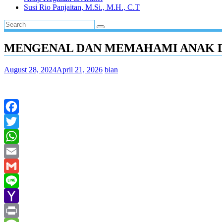
Susi Rio Panjaitan, M.Si., M.H., C.T
MENGENAL DAN MEMAHAMI ANAK D
August 28, 2024
April 21, 2026
bian
Facebook
Twitter
WhatsApp
Email
Gmail
Line
Yahoo