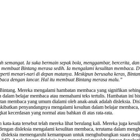
 semangat. Ia suka bermain sepak bola, menggambar, bercerita, dan b
membuat Bintang merasa sedih. Ia mengalami kesulitan membaca. Di s
eperti menari-nari di depan matanya. Meskipun berusaha keras, Binta
aca dengan lancar. Hal itu membuat Bintang merasa malu.”
perti Bintang. Mereka mengalami hambatan membaca yang signifikan se
alam belajar membaca atau memahami teks tertulis. Hambatan ini bisa 
tan membaca yang umum dialami oleh anak-anak adalah disleksia. Disle
ngakibatkan penyandangnya mengalami kesultan dalam belajar membaca,
t kecerdasan yang normal atau bahkan di atas rata-rata.
kata-kata tersebut telah mereka lihat berulang kali. Mereka juga kesu
Anak dengan disleksia mengalami kesulitan membaca, terutama dalam m
na disleksia memengaruhi kemampuan untuk menghubungkan suara dengan 