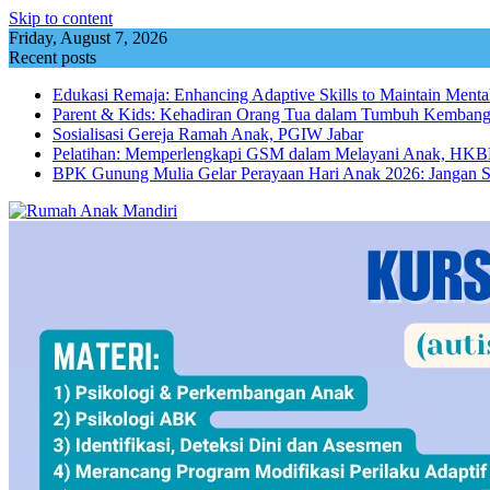
Skip to content
Friday, August 7, 2026
Recent posts
Edukasi Remaja: Enhancing Adaptive Skills to Maintain Mental
Parent & Kids: Kehadiran Orang Tua dalam Tumbuh Kemba
Sosialisasi Gereja Ramah Anak, PGIW Jabar
Pelatihan: Memperlengkapi GSM dalam Melayani Anak, HKBP
BPK Gunung Mulia Gelar Perayaan Hari Anak 2026: Jangan 