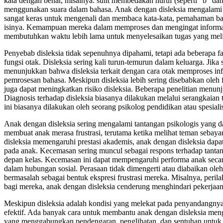
kata dengan benar, misalnya: sulit membedakan huruf (seperti “b” 
menggunakan suara dalam bahasa. Anak dengan disleksia mengalami k
sangat keras untuk mengenali dan membaca kata-kata, pemahaman bac
isinya. Kemampuan mereka dalam memproses dan mengingat informasi j
membutuhkan waktu lebih lama untuk menyelesaikan tugas yang mel
Penyebab disleksia tidak sepenuhnya dipahami, tetapi ada beberapa fak
fungsi otak. Disleksia sering kali turun-temurun dalam keluarga. Jika
menunjukkan bahwa disleksia terkait dengan cara otak memproses info
pemrosesan bahasa. Meskipun disleksia lebih sering disebabkan oleh fa
juga dapat meningkatkan risiko disleksia. Beberapa penelitian menunj
Diagnosis terhadap disleksia biasanya dilakukan melalui serangkai
ini biasanya dilakukan oleh seorang psikolog pendidikan atau spesial
Anak dengan disleksia sering mengalami tantangan psikologis yang 
membuat anak merasa frustrasi, terutama ketika melihat teman sebay
disleksia memengaruhi prestasi akademis, anak dengan disleksia dap
pada anak. Kecemasan sering muncul sebagai respons terhadap tanta
depan kelas. Kecemasan ini dapat mempengaruhi performa anak secar
dalam hubungan sosial. Perasaan tidak dimengerti atau diabaikan ole
bermasalah sebagai bentuk ekspresi frustrasi mereka. Misalnya, peril
bagi mereka, anak dengan disleksia cenderung menghindari pekerjaan s
Meskipun disleksia adalah kondisi yang melekat pada penyandangnya
efektif. Ada banyak cara untuk membantu anak dengan disleksia men
yang menggabungkan pendengaran, penglihatan, dan sentuhan untuk 