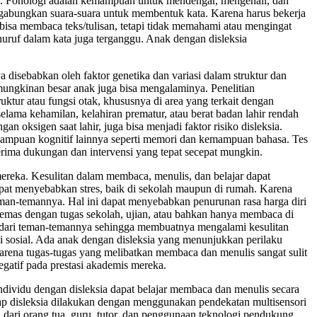
ogi. Fonologi adalah kemampuan untuk mendengar, mengenali, dan
gabungkan suara-suara untuk membentuk kata. Karena harus bekerja
isa membaca teks/tulisan, tetapi tidak memahami atau mengingat
uruf dalam kata juga terganggu. Anak dengan disleksia
a disebabkan oleh faktor genetika dan variasi dalam struktur dan
kemungkinan besar anak juga bisa mengalaminya. Penelitian
ktur atau fungsi otak, khususnya di area yang terkait dengan
selama kehamilan, kelahiran prematur, atau berat badan lahir rendah
 oksigen saat lahir, juga bisa menjadi faktor risiko disleksia.
mampuan kognitif lainnya seperti memori dan kemampuan bahasa. Tes
nerima dukungan dan intervensi yang tepat secepat mungkin.
ereka. Kesulitan dalam membaca, menulis, dan belajar dapat
apat menyebabkan stres, baik di sekolah maupun di rumah. Karena
eman-temannya. Hal ini dapat menyebabkan penurunan rasa harga diri
emas dengan tugas sekolah, ujian, atau bahkan hanya membaca di
da dari teman-temannya sehingga membuatnya mengalami kesulitan
i sosial. Ada anak dengan disleksia yang menunjukkan perilaku
 Karena tugas-tugas yang melibatkan membaca dan menulis sangat sulit
egatif pada prestasi akademis mereka.
dividu dengan disleksia dapat belajar membaca dan menulis secara
ap disleksia dilakukan dengan menggunakan pendekatan multisensori
ri orang tua, guru, tutor, dan penggunaan teknologi pendukung