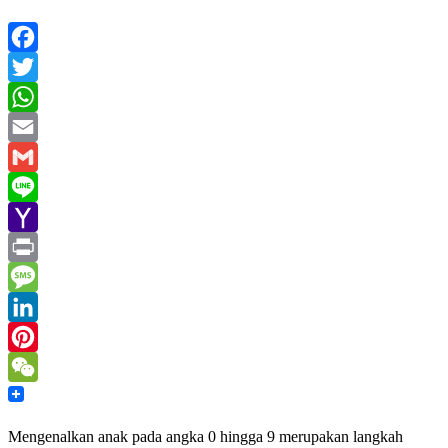
Facebook
Twitter
WhatsApp
Email
Gmail
Line
Yahoo
Mail
Print
Message
LinkedIn
Pinterest
WeChat
Mengenalkan anak pada angka 0 hingga 9 merupakan langkah