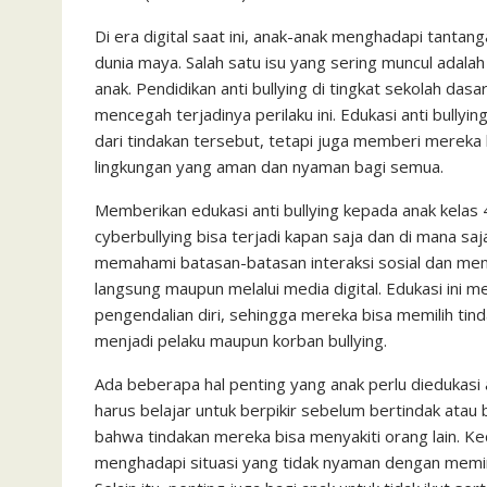
c
i
a
a
a
n
h
i
s
e
t
t
i
i
e
o
n
s
Di era digital saat ini, anak-anak menghadapi tantang
dunia maya. Salah satu isu yang sering muncul adala
b
t
s
l
l
o
t
a
anak. Pendidikan anti bullying di tingkat sekolah das
o
e
A
M
g
mencegah terjadinya perilaku ini. Edukasi anti bul
o
r
p
a
e
dari tindakan tersebut, tetapi juga memberi mereka
k
p
i
lingkungan yang aman dan nyaman bagi semua.
l
Memberikan edukasi anti bullying kepada anak kelas 4
cyberbullying bisa terjadi kapan saja dan di mana 
memahami batasan-batasan interaksi sosial dan menya
langsung maupun melalui media digital. Edukasi ini
pengendalian diri, sehingga mereka bisa memilih tin
menjadi pelaku maupun korban bullying.
Ada beberapa hal penting yang anak perlu diedukasi 
harus belajar untuk berpikir sebelum bertindak ata
bahwa tindakan mereka bisa menyakiti orang lain. Ked
menghadapi situasi yang tidak nyaman dengan memi