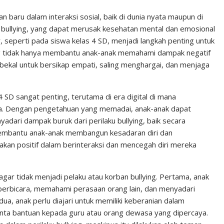
n
n
C
k
t
h
an baru dalam interaksi sosial, baik di dunia nyata maupun di
h bullying, yang dapat merusak kesehatan mental dan emosional
e
e
a
ar, seperti pada siswa kelas 4 SD, menjadi langkah penting untuk
d
r
t
lying tidak hanya membantu anak-anak memahami dampak negatif
I
e
 bekal untuk bersikap empati, saling menghargai, dan menjaga
n
s
t
 SD sangat penting, terutama di era digital di mana
saja. Dengan pengetahuan yang memadai, anak-anak dapat
dari dampak buruk dari perilaku bullying, baik secara
 membantu anak-anak membangun kesadaran diri dan
dakan positif dalam berinteraksi dan mencegah diri mereka
agar tidak menjadi pelaku atau korban bullying. Pertama, anak
u berbicara, memahami perasaan orang lain, dan menyadari
ua, anak perlu diajari untuk memiliki keberanian dalam
nta bantuan kepada guru atau orang dewasa yang dipercaya.