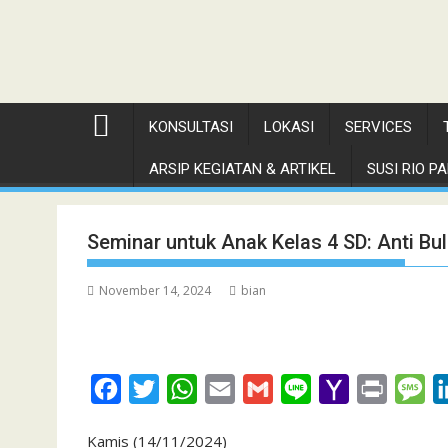
KONSULTASI
LOKASI
SERVICES
ARSIP KEGIATAN & ARTIKEL
SUSI RIO PAN
Seminar untuk Anak Kelas 4 SD: Anti Bul
November 14, 2024
bian
F
T
W
E
G
L
Y
P
M
a
w
h
m
m
i
a
r
e
Kamis (14/11/2024)