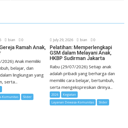
I
e
n
s
t
6
bian
0
July 29, 2026
bian
0
i Gereja Ramah Anak,
Pelatihan: Memperlengkapi
r
GSM dalam Melayani Anak,
HKBP Sudirman Jakarta
/2026) Anak memiliki
Rabu (29/07/2026) Setiap anak
buh, belajar, dan
adalah pribadi yang berharga dan
dalam lingkungan yang
memiliki cara belajar, bertumbuh,
 serta...
serta mengekspresikan dirinya...
n
2026
Kegiatan
a-Komunitas
Slider
Layanan Dewasa-Komunitas
Slider