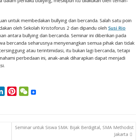
rta dalam perilaku bullying, meskipun itu dilakukan oleh teman-
uan untuk membedakan bullying dan bercanda. Salah satu poin
adakan oleh Sekolah Kristoforus 2 dan dipandu oleh
Susi Rio
antara bullying dan bercanda. Seminar ini diberikan pada
hwa bercanda seharusnya menyenangkan semua pihak dan tidak
ersinggung atau terintimidasi, itu bukan lagi bercanda, tetapi
mahami perbedaan ini, anak-anak diharapkan dapat menjadi
si.
L
P
W
i
i
e
n
n
C
k
t
h
Seminar untuk Siswa SMA: Bijak Berdigital, SMA Methodist
e
e
a
Jakarta
d
r
t