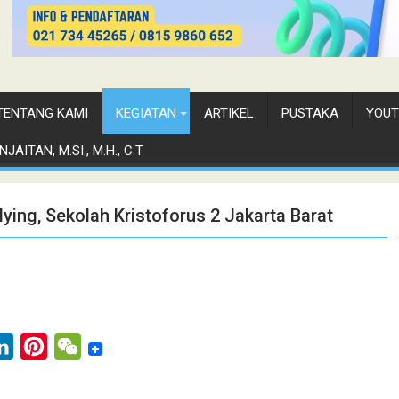
TENTANG KAMI
KEGIATAN
ARTIKEL
PUSTAKA
YOUT
JAITAN, M.SI., M.H., C.T
lying, Sekolah Kristoforus 2 Jakarta Barat
L
P
W
i
i
e