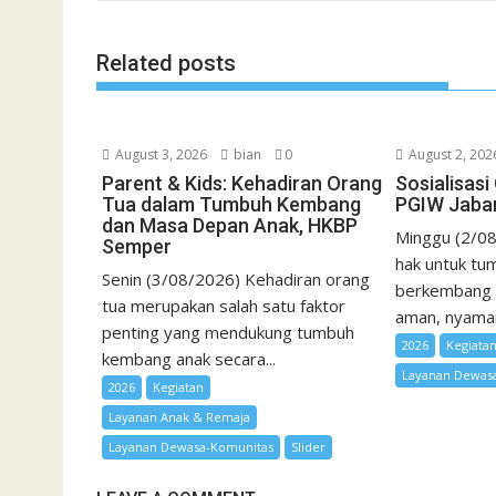
o
r
p
a
e
k
p
i
Related posts
l
August 3, 2026
bian
0
August 2, 202
Parent & Kids: Kehadiran Orang
Sosialisas
Tua dalam Tumbuh Kembang
PGIW Jaba
dan Masa Depan Anak, HKBP
Minggu (2/08
Semper
hak untuk tum
Senin (3/08/2026) Kehadiran orang
berkembang 
tua merupakan salah satu faktor
aman, nyaman,
penting yang mendukung tumbuh
2026
Kegiata
kembang anak secara...
Layanan Dewas
2026
Kegiatan
Layanan Anak & Remaja
Layanan Dewasa-Komunitas
Slider