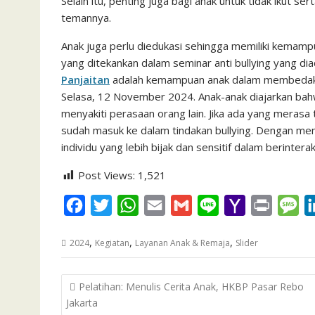
Selain itu, penting juga bagi anak untuk tidak ikut se
temannya.
Anak juga perlu diedukasi sehingga memiliki kemamp
yang ditekankan dalam seminar anti bullying yang di
Panjaitan
adalah kemampuan anak dalam membedakan 
Selasa, 12 November 2024. Anak-anak diajarkan ba
menyakiti perasaan orang lain. Jika ada yang merasa t
sudah masuk ke dalam tindakan bullying. Dengan me
individu yang lebih bijak dan sensitif dalam berinterak
Post Views:
1,521
F
T
W
E
G
L
Y
P
M
a
w
h
m
m
i
a
r
e
,
,
,
2024
Kegiatan
Layanan Anak & Remaja
Slider
c
i
a
a
a
n
h
i
s
e
t
t
i
i
e
o
n
s
Post
Pelatihan: Menulis Cerita Anak, HKBP Pasar Rebo
b
t
s
l
l
o
t
a
navigation
Jakarta
o
e
A
M
g