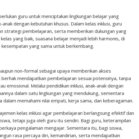
n
n
C
k
t
h
perlukan guru untuk menciptakan lingkungan belajar yang
-anak dengan kebutuhan khusus. Dalam kelas inklusi, guru
e
e
a
 strategi pembelajaran, serta memberikan dukungan yang
d
r
t
elas yang baik, suasana belajar menjadi lebih harmonis, di
I
e
n kesempatan yang sama untuk berkembang.
n
s
t
al maupun non-formal sebagai upaya memberikan akses
ak berhak mendapatkan pembelajaran sesuai potensinya, tanpa
atau emosional. Melalui pendidikan inklusi, anak-anak dengan
mannya dalam satu lingkungan yang mendukung, sementara
a dalam memahami nilai empati, kerja sama, dan keberagaman.
ajemen kelas inklusi agar pembelajaran berlangsung efektif dan
wa, tetapi juga oleh guru itu sendiri. Bagi guru, keterampilan
perkaya pengalaman mengajar. Sementara itu, bagi siswa,
gun rasa percaya diri, kemandirian, serta mendapatkan