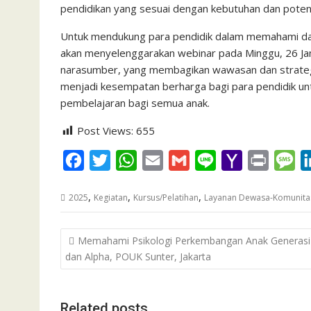
pendidikan yang sesuai dengan kebutuhan dan poten
Untuk mendukung para pendidik dalam memahami da
akan menyelenggarakan webinar pada Minggu, 26 Janu
narasumber, yang membagikan wawasan dan strategi p
menjadi kesempatan berharga bagi para pendidik u
pembelajaran bagi semua anak.
Post Views:
655
F
T
W
E
G
L
Y
P
M
a
w
h
m
m
i
a
r
e
,
,
,
2025
Kegiatan
Kursus/Pelatihan
Layanan Dewasa-Komunita
c
i
a
a
a
n
h
i
s
e
t
t
i
i
e
o
n
s
Post
Memahami Psikologi Perkembangan Anak Generasi
b
t
s
l
l
o
t
a
navigation
dan Alpha, POUK Sunter, Jakarta
o
e
A
M
g
o
r
p
a
e
k
p
i
Related posts