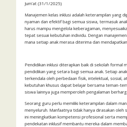
Jum’at (31/1/2025)
c
i
a
a
a
n
h
i
s
e
t
t
i
i
e
o
n
s
Manajemen kelas inklusi adalah keterampilan yang di
nyaman dan efektif bagi semua siswa, termasuk anak
b
t
s
l
l
o
t
a
harus mampu mengelola keberagaman, menyesuaikan
o
e
A
M
g
tepat sesuai kebutuhan individu. Dengan manajemen k
o
r
p
a
e
mana setiap anak merasa diterima dan mendapatka
k
p
i
l
Pendidikan inklusi diterapkan baik di sekolah form
pendidikan yang setara bagi semua anak. Setiap an
terkendala oleh perbedaan fisik, intelektual, sosial, 
kebutuhan khusus dapat belajar bersama teman-te
siswa lainnya juga memperoleh pengalaman berharg
Seorang guru perlu memiliki keterampilan dalam man
menyeluruh. Manfaatnya tidak hanya dirasakan oleh sis
ini meningkatkan kompetensi profesional serta mem
pendekatan inklusif membantu mereka dalam memban