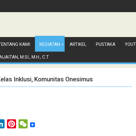
TENTANG KAMI
KEGIATAN
ARTIKEL
PUSTAKA
YOUT
JAITAN, M.SI., M.H., C.T
elas Inklusi, Komunitas Onesimus
L
P
W
i
i
e