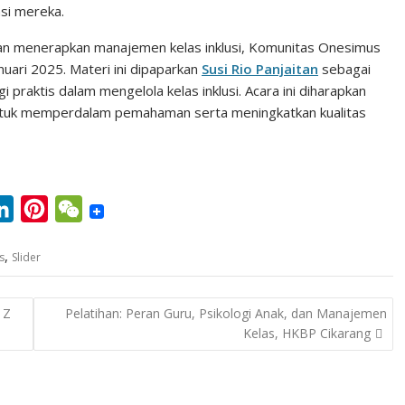
si mereka.
n menerapkan manajemen kelas inklusi, Komunitas Onesimus
ari 2025. Materi ini dipaparkan
Susi Rio Panjaitan
sebagai
raktis dalam mengelola kelas inklusi. Acara ini diharapkan
ntuk memperdalam pemahaman serta meningkatkan kualitas
L
P
W
i
i
e
,
s
Slider
n
n
C
k
t
h
 Z
Pelatihan: Peran Guru, Psikologi Anak, dan Manajemen
e
e
a
Kelas, HKBP Cikarang
d
r
t
I
e
n
s