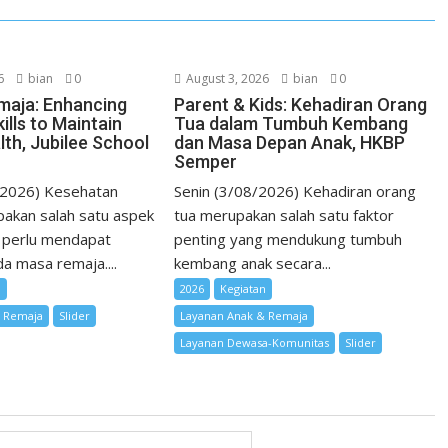
t
6
bian
0
August 3, 2026
bian
0
maja: Enhancing
Parent & Kids: Kehadiran Orang
ills to Maintain
Tua dalam Tumbuh Kembang
lth, Jubilee School
dan Masa Depan Anak, HKBP
Semper
/2026) Kesehatan
Senin (3/08/2026) Kehadiran orang
akan salah satu aspek
tua merupakan salah satu faktor
 perlu mendapat
penting yang mendukung tumbuh
a masa remaja....
kembang anak secara...
n
2026
Kegiatan
& Remaja
Slider
Layanan Anak & Remaja
Layanan Dewasa-Komunitas
Slider