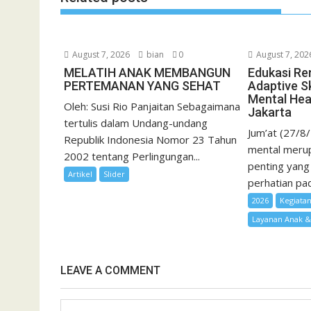
l
August 7, 2026
bian
0
August 7, 202
MELATIH ANAK MEMBANGUN
Edukasi Re
PERTEMANAN YANG SEHAT
Adaptive Sk
Mental Hea
Oleh: Susi Rio Panjaitan Sebagaimana
Jakarta
tertulis dalam Undang-undang
Jum’at (27/8
Republik Indonesia Nomor 23 Tahun
mental merup
2002 tentang Perlingungan...
penting yang
Artikel
Slider
perhatian pad
2026
Kegiata
Layanan Anak 
LEAVE A COMMENT