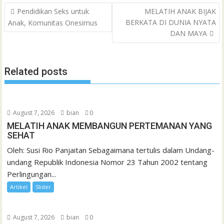
Post
o
e
A
M
g
d
r
Pendidikan Seks untuk
MELATIH ANAK BIJAK
a
navigation
BERKATA DI DUNIA NYATA
Anak, Komunitas Onesimus
o
r
p
a
e
I
e
t
DAN MAYA
k
p
i
n
s
l
t
Related posts
August 7, 2026
bian
0
MELATIH ANAK MEMBANGUN PERTEMANAN YANG
SEHAT
Oleh: Susi Rio Panjaitan Sebagaimana tertulis dalam Undang-
undang Republik Indonesia Nomor 23 Tahun 2002 tentang
Perlingungan...
Artikel
Slider
August 7, 2026
bian
0