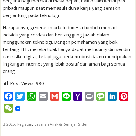
berguna bagi mereka di masa depan, baik dalam kehidupan
pribadi maupun saat memasuki dunia kerja yang semakin
bergantung pada teknologi.
Harapannya, generasi muda Indonesia tumbuh menjadi
individu yang cerdas dan bertanggung jawab dalam
menggunakan teknologi. Dengan pemahaman yang baik
tentang ITE, mereka tidak hanya dapat melindungi diri sendiri
dari risiko digital, tetapi juga berkontribusi dalam menciptakan
lingkungan internet yang lebih positif dan aman bagi semua
orang.
Post Views:
990
F
T
W
E
G
L
Y
P
M
L
P
a
w
h
m
m
i
a
r
e
i
i
W
c
i
a
a
a
n
h
i
s
n
n
e
e
t
t
i
i
e
o
n
s
k
t
,
,
,
2025
Kegiatan
Layanan Anak & Remaja
Slider
C
b
t
s
l
l
o
t
a
e
e
h