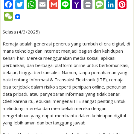
F
T
W
E
G
L
Y
P
M
L
P
a
w
h
m
m
i
a
r
e
i
i
W
c
i
a
a
a
n
h
i
s
n
n
e
e
t
t
i
i
e
o
n
s
k
t
Selasa (4/3/2025)
C
b
t
s
l
l
o
t
a
e
e
h
Remaja adalah generasi penerus yang tumbuh di era digital, di
o
e
A
M
g
d
r
mana teknologi dan internet menjadi bagian dari kehidupan
a
sehari-hari. Mereka menggunakan media sosial, aplikasi
o
r
p
a
e
I
e
t
perbankan, dan berbagai platform online untuk berkomunikasi,
k
p
i
n
s
belajar, hingga bertransaksi. Namun, tanpa pemahaman yang
l
t
baik tentang Informasi & Transaksi Elektronik (ITE), remaja
bisa terjebak dalam risiko seperti penipuan online, pencurian
data pribadi, atau penyebaran informasi yang tidak benar.
Oleh karena itu, edukasi mengenai ITE sangat penting untuk
melindungi mereka dan membekali mereka dengan
pengetahuan yang dapat membantu dalam kehidupan digital
yang lebih aman dan bertanggung jawab.