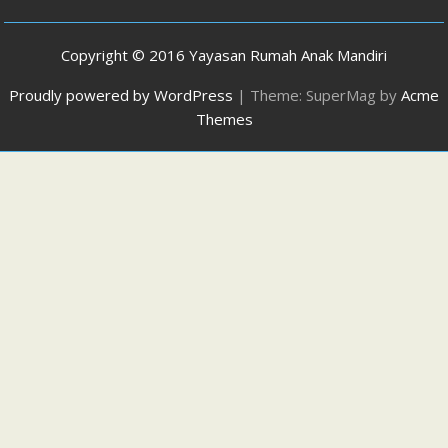
ac
e
Copyright © 2016 Yayasan Rumah Anak Mandiri
b
Proudly powered by WordPress
|
Theme: SuperMag by
Acme
o
Themes
o
k