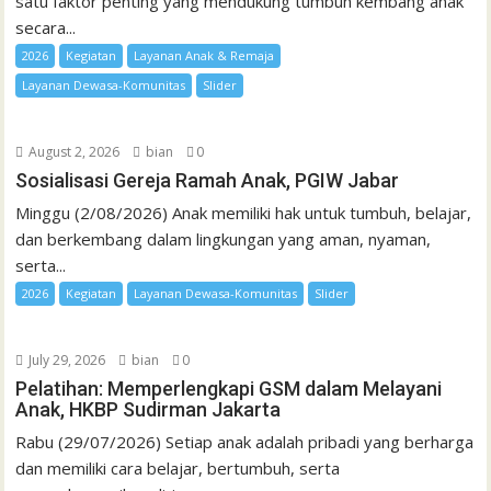
satu faktor penting yang mendukung tumbuh kembang anak
secara...
2026
Kegiatan
Layanan Anak & Remaja
Layanan Dewasa-Komunitas
Slider
August 2, 2026
bian
0
Sosialisasi Gereja Ramah Anak, PGIW Jabar
Minggu (2/08/2026) Anak memiliki hak untuk tumbuh, belajar,
dan berkembang dalam lingkungan yang aman, nyaman,
serta...
2026
Kegiatan
Layanan Dewasa-Komunitas
Slider
July 29, 2026
bian
0
Pelatihan: Memperlengkapi GSM dalam Melayani
Anak, HKBP Sudirman Jakarta
Rabu (29/07/2026) Setiap anak adalah pribadi yang berharga
dan memiliki cara belajar, bertumbuh, serta