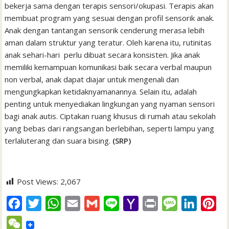
bekerja sama dengan terapis sensori/okupasi. Terapis akan
membuat program yang sesuai dengan profil sensorik anak.
Anak dengan tantangan sensorik cenderung merasa lebih
aman dalam struktur yang teratur. Oleh karena itu, rutinitas
anak sehari-hari perlu dibuat secara konsisten. Jika anak
memiliki kemampuan komunikasi baik secara verbal maupun
non verbal, anak dapat diajar untuk mengenali dan
mengungkapkan ketidaknyamanannya. Selain itu, adalah
penting untuk menyediakan lingkungan yang nyaman sensori
bagi anak autis. Ciptakan ruang khusus di rumah atau sekolah
yang bebas dari rangsangan berlebihan, seperti lampu yang
terlaluterang dan suara bising.
(SRP)
Post Views:
2,067
F
T
W
E
G
L
Y
P
M
L
P
a
w
h
m
m
i
a
r
e
i
i
W