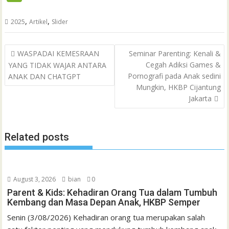
c
i
a
a
a
n
h
i
s
n
n
e
e
t
t
i
i
e
o
n
s
k
t
,
,
2025
Artikel
Slider
C
b
t
s
l
l
o
t
a
e
e
h
Post
o
e
A
M
g
d
r
WASPADAI KEMESRAAN
Seminar Parenting: Kenali &
a
navigation
Cegah Adiksi Games &
YANG TIDAK WAJAR ANTARA
o
r
p
a
e
I
e
t
Pornografi pada Anak sedini
ANAK DAN CHATGPT
k
p
i
n
s
Mungkin, HKBP Cijantung
l
t
Jakarta
Related posts
August 3, 2026
bian
0
Parent & Kids: Kehadiran Orang Tua dalam Tumbuh
Kembang dan Masa Depan Anak, HKBP Semper
Senin (3/08/2026) Kehadiran orang tua merupakan salah