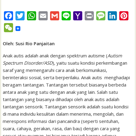
F
T
W
E
G
L
Y
P
M
L
P
a
w
h
m
m
i
a
r
e
i
i
W
c
i
a
a
a
n
h
i
s
n
n
e
e
t
t
i
i
e
o
n
s
k
t
Oleh: Susi Rio Panjaitan
C
b
t
s
l
l
o
t
a
e
e
h
Anak autis adalah anak dengan spektrum autisme (
Autism
o
e
A
M
g
d
r
Spectrum Disorder/ASD
), yaitu suatu kondisi perkembangan
a
saraf yang memengaruhi cara anak berkomunikasi,
o
r
p
a
e
I
e
t
berinteraksi sosial, serta berperilaku. Anak autis menghadapi
k
p
i
n
s
beragam tantangan. Tantangan tersebut biasanya berbeda
l
t
antara anak yang satu dengan anak yang lain. Salah satu
tantangan yang biasanya dihadapi oleh anak autis adalah
tantangan sensorik. Tantangan sensorik adalah suatu kondisi
di mana individu kesulitan dalam menerima, mengolah, dan
merespons informasi dari pancaindra (seperti sentuhan,
suara, cahaya, gerakan, rasa, dan bau) dengan cara yang
sesuai atau nyaman. Ini biasanya terjadi karena adanya