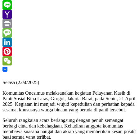
Gmail
Line
Yahoo
Mail
Print
Message
LinkedIn
Pinterest
WeChat
Selasa (22/4/2025)
Komunitas Onesimus melaksanakan kegiatan Pelayanan Kasih di
Panti Sosial Bina Laras, Grogol, Jakarta Barat, pada Senin, 21 April
2025. Kegiatan ini menjadi wujud kepedulian dan perhatian kepada
sesama, khususnya warga binaan yang berada di panti tersebut.
Seluruh rangkaian acara berlangsung dengan penuh semangat
berbagi cinta dan kebahagiaan. Kehadiran anggota komunitas
membawa suasana hangat dan akrab yang memberikan kesan positif
bagi semua yang terlibat.