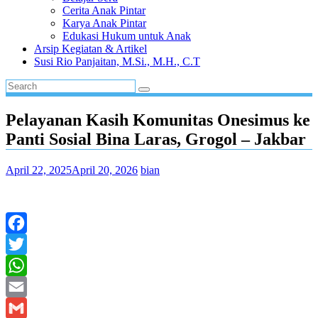
Cerita Anak Pintar
Karya Anak Pintar
Edukasi Hukum untuk Anak
Arsip Kegiatan & Artikel
Susi Rio Panjaitan, M.Si., M.H., C.T
Pelayanan Kasih Komunitas Onesimus ke
Panti Sosial Bina Laras, Grogol – Jakbar
April 22, 2025
April 20, 2026
bian
Facebook
Twitter
WhatsApp
Email