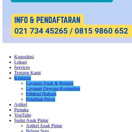
Konsultasi
Lokasi
Services
Tentang Kami
Kegiatan
Layanan Anak & Remaja
Layanan Dewasa-Komunitas
Edukasi Hukum
Pelatihan Privat
Artikel
Pustaka
YouTube
Sudut Anak Pintar
Artikel Anak Pintar
Belajar Seru