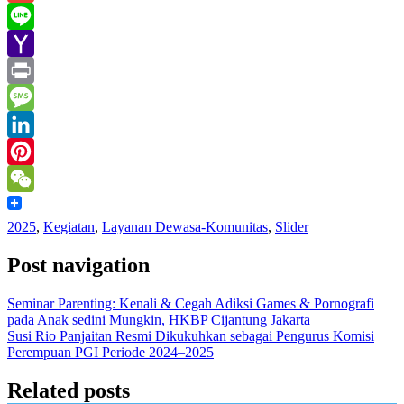
Gmail
Line
Yahoo
Mail
Print
Message
LinkedIn
Pinterest
WeChat
2025
,
Kegiatan
,
Layanan Dewasa-Komunitas
,
Slider
Post navigation
Seminar Parenting: Kenali & Cegah Adiksi Games & Pornografi
pada Anak sedini Mungkin, HKBP Cijantung Jakarta
Susi Rio Panjaitan Resmi Dikukuhkan sebagai Pengurus Komisi
Perempuan PGI Periode 2024–2025
Related posts