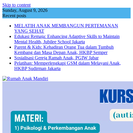
Skip to content
Sunday, August 9, 2026
Recent posts
MELATIH ANAK MEMBANGUN PERTEMANAN
YANG SEHAT
Edukasi Remaja: Enhancing Adaptive Skills to Maintain
Mental Health, Jubilee School Jakarta
Parent & Kids: Kehadiran Orang Tua dalam Tumbuh
Kembang dan Masa Depan Anak, HKBP Semper
Sosialisasi Gereja Ramah Anak, PGIW Jabar
Pelatihan: Memperlengkapi GSM dalam Melayani Anak,
HKBP Sudirman Jakarta