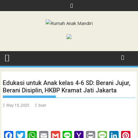
Skip
to
content
Edukasi untuk Anak kelas 4-6 SD: Berani Jujur,
Berani Disiplin, HKBP Kramat Jati Jakarta
May 19, 2025
bian
F
T
W
E
G
L
Y
P
M
L
P