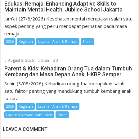
Edukasi Remaja: Enhancing Adaptive Skills to
Maintain Mental Health, Jubilee School Jakarta
Jum’at (27/8/2026) Kesehatan mental merupakan salah satu
aspek penting yang perlu mendapat perhatian pada masa
remaja....
2026
Kegiatan
Layanan Anak & Remaja
Slider
August 3, 2026
bian
0
Parent & Kids: Kehadiran Orang Tua dalam Tumbuh
Kembang dan Masa Depan Anak, HKBP Semper
Senin (3/08/2026) Kehadiran orang tua merupakan salah
satu faktor penting yang mendukung tumbuh kembang anak
secara...
2026
Kegiatan
Layanan Anak & Remaja
Layanan Dewasa-Komunitas
Slider
LEAVE A COMMENT