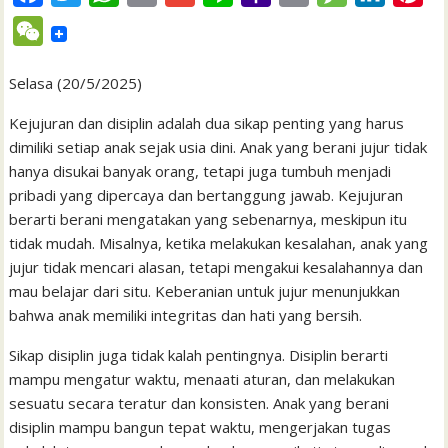
a
w
h
m
m
i
a
r
e
i
i
W
c
i
a
a
a
n
h
i
s
n
n
e
e
t
t
i
i
e
o
n
s
k
t
Selasa (20/5/2025)
C
b
t
s
l
l
o
t
a
e
e
h
Kejujuran dan disiplin adalah dua sikap penting yang harus
o
e
A
M
g
d
r
dimiliki setiap anak sejak usia dini. Anak yang berani jujur tidak
a
hanya disukai banyak orang, tetapi juga tumbuh menjadi
o
r
p
a
e
I
e
t
pribadi yang dipercaya dan bertanggung jawab. Kejujuran
k
p
i
n
s
berarti berani mengatakan yang sebenarnya, meskipun itu
l
t
tidak mudah. Misalnya, ketika melakukan kesalahan, anak yang
jujur tidak mencari alasan, tetapi mengakui kesalahannya dan
mau belajar dari situ. Keberanian untuk jujur menunjukkan
bahwa anak memiliki integritas dan hati yang bersih.
Sikap disiplin juga tidak kalah pentingnya. Disiplin berarti
mampu mengatur waktu, menaati aturan, dan melakukan
sesuatu secara teratur dan konsisten. Anak yang berani
disiplin mampu bangun tepat waktu, mengerjakan tugas