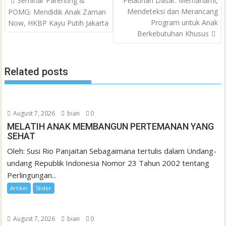
Seminar Parenting &
Pelatihan Dasar: Memahami,
a
navigation
Mendeteksi dan Merancang
POMG: Mendidik Anak Zaman
o
r
p
a
e
I
e
t
Program untuk Anak
Now, HKBP Kayu Putih Jakarta
k
p
i
n
s
Berkebutuhan Khusus
l
t
Related posts
August 7, 2026
bian
0
MELATIH ANAK MEMBANGUN PERTEMANAN YANG
SEHAT
Oleh: Susi Rio Panjaitan Sebagaimana tertulis dalam Undang-
undang Republik Indonesia Nomor 23 Tahun 2002 tentang
Perlingungan...
Artikel
Slider
August 7, 2026
bian
0