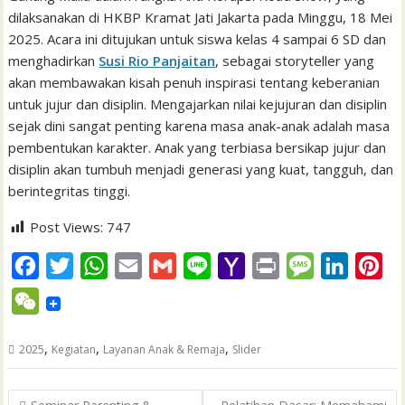
dilaksanakan di HKBP Kramat Jati Jakarta pada Minggu, 18 Mei
2025. Acara ini ditujukan untuk siswa kelas 4 sampai 6 SD dan
menghadirkan
Susi Rio Panjaitan
, sebagai storyteller yang
akan membawakan kisah penuh inspirasi tentang keberanian
untuk jujur dan disiplin. Mengajarkan nilai kejujuran dan disiplin
sejak dini sangat penting karena masa anak-anak adalah masa
pembentukan karakter. Anak yang terbiasa bersikap jujur dan
disiplin akan tumbuh menjadi generasi yang kuat, tangguh, dan
berintegritas tinggi.
Post Views:
747
F
T
W
E
G
L
Y
P
M
L
P
a
w
h
m
m
i
a
r
e
i
i
W
c
i
a
a
a
n
h
i
s
n
n
e
e
t
t
i
i
e
o
n
s
k
t
,
,
,
2025
Kegiatan
Layanan Anak & Remaja
Slider
C
b
t
s
l
l
o
t
a
e
e
h
Post
o
e
A
M
g
d
r