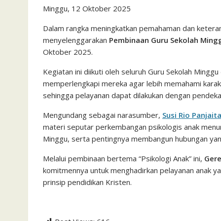
Minggu, 12 Oktober 2025
c
i
a
a
a
n
h
i
s
e
t
t
i
i
e
o
n
s
Dalam rangka meningkatkan pemahaman dan keteram
menyelenggarakan
Pembinaan Guru Sekolah Ming
b
t
s
l
l
o
t
a
Oktober 2025.
o
e
A
M
g
o
r
p
a
e
Kegiatan ini diikuti oleh seluruh Guru Sekolah Minggu
memperlengkapi mereka agar lebih memahami karakt
k
p
i
sehingga pelayanan dapat dilakukan dengan pendekata
l
Mengundang sebagai narasumber,
Susi Rio Panjait
materi seputar perkembangan psikologis anak menuru
Minggu, serta pentingnya membangun hubungan yang
Melalui pembinaan bertema “Psikologi Anak” ini,
Gere
komitmennya untuk menghadirkan pelayanan anak yang
prinsip pendidikan Kristen.