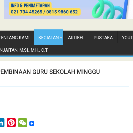
TENTANG KAMI
KEGIATAN
ARTIKEL
PUSTAKA
YOUT
JAITAN, M.SI., M.H., C.T
PEMBINAAN GURU SEKOLAH MINGGU
L
P
W
i
i
e