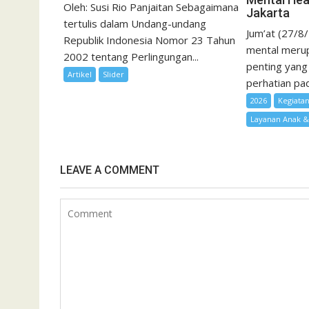
Oleh: Susi Rio Panjaitan Sebagaimana
Jakarta
tertulis dalam Undang-undang
Jum’at (27/8
Republik Indonesia Nomor 23 Tahun
mental merup
2002 tentang Perlingungan...
penting yang
Artikel
Slider
perhatian pad
2026
Kegiata
Layanan Anak 
LEAVE A COMMENT