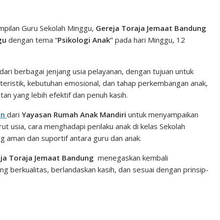
n
n
C
k
t
h
pilan Guru Sekolah Minggu,
Gereja Toraja Jemaat Bandung
gu
dengan tema “
Psikologi Anak”
pada hari Minggu, 12
e
e
a
d
r
t
I
e
 dari berbagai jenjang usia pelayanan, dengan tujuan untuk
eristik, kebutuhan emosional, dan tahap perkembangan anak,
n
s
n yang lebih efektif dan penuh kasih.
t
an
dari
Yayasan Rumah Anak Mandiri
untuk menyampaikan
t usia, cara menghadapi perilaku anak di kelas Sekolah
 aman dan suportif antara guru dan anak.
ja Toraja Jemaat Bandung
menegaskan kembali
 berkualitas, berlandaskan kasih, dan sesuai dengan prinsip-