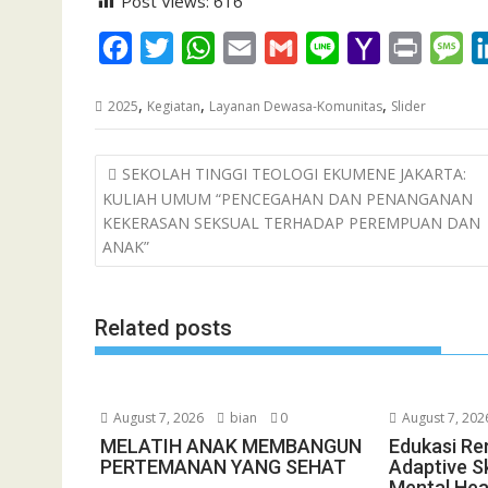
Post Views:
616
F
T
W
E
G
L
Y
P
M
a
w
h
m
m
i
a
r
e
,
,
,
2025
Kegiatan
Layanan Dewasa-Komunitas
Slider
c
i
a
a
a
n
h
i
s
e
t
t
i
i
e
o
n
s
Post
SEKOLAH TINGGI TEOLOGI EKUMENE JAKARTA:
b
t
s
l
l
o
t
a
navigation
KULIAH UMUM “PENCEGAHAN DAN PENANGANAN
o
e
A
M
g
KEKERASAN SEKSUAL TERHADAP PEREMPUAN DAN
o
r
p
a
e
ANAK”
k
p
i
l
Related posts
August 7, 2026
bian
0
August 7, 202
MELATIH ANAK MEMBANGUN
Edukasi Re
PERTEMANAN YANG SEHAT
Adaptive Sk
Mental Hea