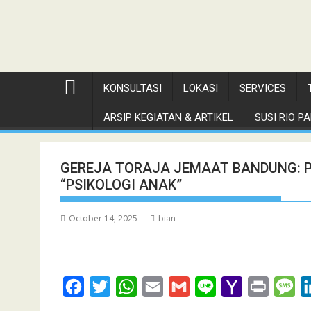
KONSULTASI
LOKASI
SERVICES
ARSIP KEGIATAN & ARTIKEL
SUSI RIO PAN
GEREJA TORAJA JEMAAT BANDUNG: 
“PSIKOLOGI ANAK”
October 14, 2025
bian
F
T
W
E
G
L
Y
P
M
a
w
h
m
m
i
a
r
e