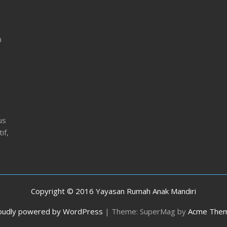
ac
e
b
n
o
o
k
us
if,
Copyright © 2016 Yayasan Rumah Anak Mandiri
oudly powered by WordPress
|
Theme: SuperMag by
Acme The