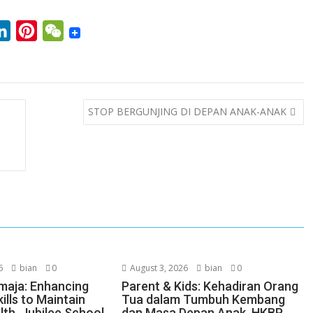
L
P
W
i
i
e
n
n
C
k
t
h
STOP BERGUNJING DI DEPAN ANAK-ANAK
e
e
a
d
r
t
I
e
n
s
t
6
bian
0
August 3, 2026
bian
0
maja: Enhancing
Parent & Kids: Kehadiran Orang
ills to Maintain
Tua dalam Tumbuh Kembang
lth, Jubilee School
dan Masa Depan Anak, HKBP