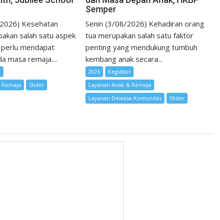
Semper
/2026) Kesehatan
Senin (3/08/2026) Kehadiran orang
akan salah satu aspek
tua merupakan salah satu faktor
 perlu mendapat
penting yang mendukung tumbuh
a masa remaja....
kembang anak secara...
n
2026
Kegiatan
& Remaja
Slider
Layanan Anak & Remaja
Layanan Dewasa-Komunitas
Slider