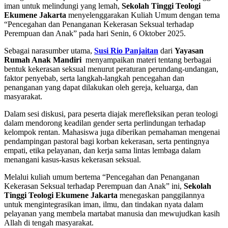
iman untuk melindungi yang lemah,
Sekolah Tinggi Teologi
Ekumene Jakarta
menyelenggarakan Kuliah Umum dengan tema
“Pencegahan dan Penanganan Kekerasan Seksual terhadap
Perempuan dan Anak” pada hari Senin, 6 Oktober 2025.
Sebagai narasumber utama,
Susi Rio Panjaitan
dari
Yayasan
Rumah Anak Mandiri
menyampaikan materi tentang berbagai
bentuk kekerasan seksual menurut peraturan perundang-undangan,
faktor penyebab, serta langkah-langkah pencegahan dan
penanganan yang dapat dilakukan oleh gereja, keluarga, dan
masyarakat.
Dalam sesi diskusi, para peserta diajak merefleksikan peran teologi
dalam mendorong keadilan gender serta perlindungan terhadap
kelompok rentan. Mahasiswa juga diberikan pemahaman mengenai
pendampingan pastoral bagi korban kekerasan, serta pentingnya
empati, etika pelayanan, dan kerja sama lintas lembaga dalam
menangani kasus-kasus kekerasan seksual.
Melalui kuliah umum bertema “Pencegahan dan Penanganan
Kekerasan Seksual terhadap Perempuan dan Anak” ini,
Sekolah
Tinggi Teologi Ekumene Jakarta
menegaskan panggilannya
untuk mengintegrasikan iman, ilmu, dan tindakan nyata dalam
pelayanan yang membela martabat manusia dan mewujudkan kasih
Allah di tengah masyarakat.