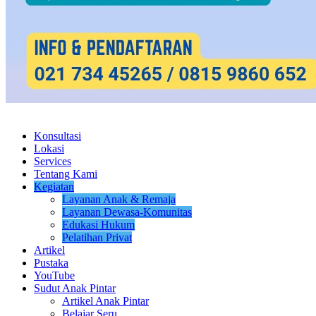
Konsultasi
Lokasi
Services
Tentang Kami
Kegiatan
Layanan Anak & Remaja
Layanan Dewasa-Komunitas
Edukasi Hukum
Pelatihan Privat
Artikel
Pustaka
YouTube
Sudut Anak Pintar
Artikel Anak Pintar
Belajar Seru