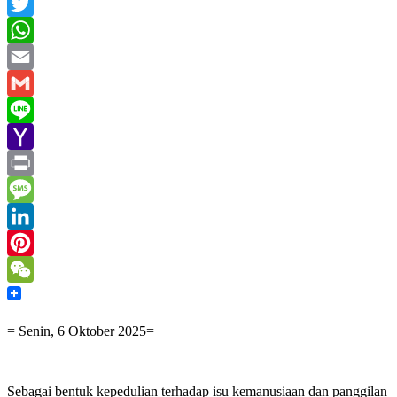
Facebook
Twitter
WhatsApp
Email
Gmail
Line
Yahoo
Mail
Print
Message
LinkedIn
Pinterest
WeChat
= Senin, 6 Oktober 2025=
Sebagai bentuk kepedulian terhadap isu kemanusiaan dan panggilan