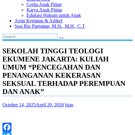
Cerita Anak Pintar
Karya Anak Pintar
Edukasi Hukum untuk Anak
Arsip Kegiatan & Artikel
Susi Rio Panjaitan, M.Si., M.H., C.T
SEKOLAH TINGGI TEOLOGI
EKUMENE JAKARTA: KULIAH
UMUM “PENCEGAHAN DAN
PENANGANAN KEKERASAN
SEKSUAL TERHADAP PEREMPUAN
DAN ANAK”
October 14, 2025
April 20, 2026
bian