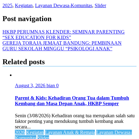
2025
,
Kegiatan
,
Layanan Dewasa-Komunitas
,
Slider
Post navigation
HKBP PERUMNAS KLENDER: SEMINAR PARENTING
“SEX EDUCATION FOR KIDS”
GEREJA TORAJA JEMAAT BANDUNG: PEMBINAAN
GURU SEKOLAH MINGGU “PSIKOLOGI ANAK”
Related posts
August 3, 2026
bian
0
Parent & Kids: Kehadiran Orang Tua dalam Tumbuh
Kembang dan Masa Depan Anak, HKBP Semper
Senin (3/08/2026) Kehadiran orang tua merupakan salah satu
faktor penting yang mendukung tumbuh kembang anak
secara...
2026
Kegiatan
Layanan Anak & Remaja
Layanan Dewasa-
Komunitas
Slider