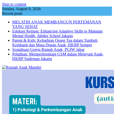
Skip to content
Sunday, August 9, 2026
Recent posts
MELATIH ANAK MEMBANGUN PERTEMANAN
YANG SEHAT
Edukasi Remaja: Enhancing Adaptive Skills to Maintain
Mental Health, Jubilee School Jakarta
Parent & Kids: Kehadiran Orang Tua dalam Tumbuh
Kembang dan Masa Depan Anak, HKBP Semper
Sosialisasi Gereja Ramah Anak, PGIW Jabar
Pelatihan: Memperlengkapi GSM dalam Melayani Anak,
HKBP Sudirman Jakarta