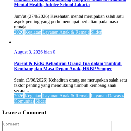
Mental Health, Jubilee School Jakarta
Jum’at (27/8/2026) Kesehatan mental merupakan salah satu
aspek penting yang perlu mendapat perhatian pada masa
remaja....
2026
Kegiatan
Layanan Anak & Remaja
Slider
August 3, 2026
bian
0
Parent & Kids: Kehadiran Orang Tua dalam Tumbuh
Kembang dan Masa Depan Anak, HKBP Semper
Senin (3/08/2026) Kehadiran orang tua merupakan salah satu
faktor penting yang mendukung tumbuh kembang anak
secara...
2026
Kegiatan
Layanan Anak & Remaja
Layanan Dewasa-
Komunitas
Slider
Leave a Comment