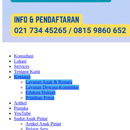
Konsultasi
Lokasi
Services
Tentang Kami
Kegiatan
Layanan Anak & Remaja
Layanan Dewasa-Komunitas
Edukasi Hukum
Pelatihan Privat
Artikel
Pustaka
YouTube
Sudut Anak Pintar
Artikel Anak Pintar
Belajar Seru