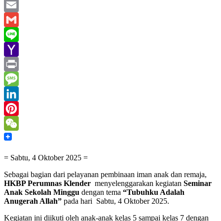
WhatsApp
Email
Gmail
Line
Yahoo
Mail
Print
Message
LinkedIn
Pinterest
WeChat
= Sabtu, 4 Oktober 2025 =
Sebagai bagian dari pelayanan pembinaan iman anak dan remaja,
HKBP Perumnas Klender
menyelenggarakan kegiatan
Seminar
Anak Sekolah Minggu
dengan tema
“Tubuhku Adalah
Anugerah Allah”
pada hari Sabtu, 4 Oktober 2025.
Kegiatan ini diikuti oleh anak-anak kelas 5 sampai kelas 7 dengan