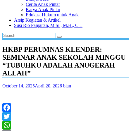
Cerita Anak Pintar
Karya Anak Pintar
Edukasi Hukum untuk Anak
Arsip Kegiatan & Artikel
Susi Rio Panjaitan, M.Si., M.H., C.T
HKBP PERUMNAS KLENDER:
SEMINAR ANAK SEKOLAH MINGGU
“TUBUHKU ADALAH ANUGERAH
ALLAH”
October 14, 2025
April 20, 2026
bian
Facebook
Twitter