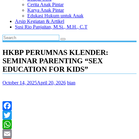
Cerita Anak Pintar
Karya Anak Pintar
Edukasi Hukum untuk Anak
Arsip Kegiatan & Artikel
Susi Rio Panjaitan, M.Si., M.H., C.T
HKBP PERUMNAS KLENDER:
SEMINAR PARENTING “SEX
EDUCATION FOR KIDS”
October 14, 2025
April 20, 2026
bian
Facebook
Twitter
WhatsApp