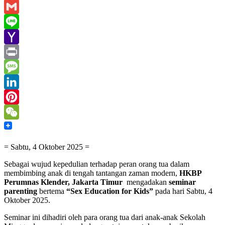
Email
Gmail
Line
Yahoo
Mail
Print
Message
LinkedIn
Pinterest
WeChat
= Sabtu, 4 Oktober 2025 =
Sebagai wujud kepedulian terhadap peran orang tua dalam
membimbing anak di tengah tantangan zaman modern,
HKBP
Perumnas Klender, Jakarta Timur
mengadakan
seminar
parenting
bertema
“Sex Education for Kids”
pada hari Sabtu, 4
Oktober 2025.
Seminar ini dihadiri oleh para orang tua dari anak-anak Sekolah