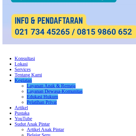
Konsultasi
Lokasi
Services
Tentang Kami
Kegiatan
Layanan Anak & Remaja
Layanan Dewasa-Komunitas
Edukasi Hukum
Pelatihan Privat
Artikel
Pustaka
YouTube
Sudut Anak Pintar
Artikel Anak Pintar
Belajar Seru