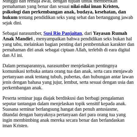
Minggu dan remaja awal, dengan tujuan untuk memberikan
pemahaman yang benar dan sesuai
nilai-nilai iman Kristen,
psikologi dan perkembangan anak, budaya, kesehatan, dan
hukum
tentang pendidikan seks yang sehat dan bertanggung jawab
sejak dini.
Sebagai narasumber,
Susi Rio Panjaitan
, dari
Yayasan Rumah
Anak Mandiri
, menyampaikan bahwa pendidikan seks bukan hal
yang tabu, melainkan bagian penting dari pembentukan karakter dan
pemahaman diri anak sebagai ciptaan Allah, terlebih di eara digital
dan AI ini.
Dalam pemaparannya, narasumber menjelaskan pentingnya
komunikasi terbuka antara orang tua dan anak, serta cara menjawab
pertanyaan anak tentang tubuh, pubertas, dan hubungan antar lawan
jenis dengan bahasa yang jujur, lembut, serta sesuai dengan usia dan
perkembangan anak.
Peserta seminar juga diajak berdiskusi dan berbagi pengalaman
seputar tantangan dalam menjelaskan topik sensitif kepada anak.
Suasana seminar berlangsung hangat dan penuh antusiasme,
ditandai dengan banyaknya pertanyaan dari para orang tua yang
ingin membimbing anak mereka secara benar dan berlandaskan
iman Kristen.