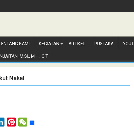
TENTANG KAMI
KEGIATAN
ARTIKEL
PUSTAKA
YOUT
JAITAN, M.SI., M.H., C.T
kut Nakal
L
P
W
i
i
e