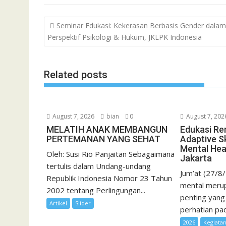
e
t
t
i
i
e
o
n
s
Post
Seminar Edukasi: Kekerasan Berbasis Gender dalam
b
t
s
l
l
o
t
a
navigation
Perspektif Psikologi & Hukum, JKLPK Indonesia
o
e
A
M
g
o
r
p
a
e
k
p
i
Related posts
l
August 7, 2026
bian
0
August 7, 202
MELATIH ANAK MEMBANGUN
Edukasi Re
PERTEMANAN YANG SEHAT
Adaptive Sk
Mental Hea
Oleh: Susi Rio Panjaitan Sebagaimana
Jakarta
tertulis dalam Undang-undang
Jum’at (27/8
Republik Indonesia Nomor 23 Tahun
mental merup
2002 tentang Perlingungan...
penting yang
Artikel
Slider
perhatian pad
2026
Kegiata