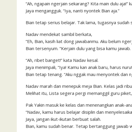
“Ah, ngapain ngerjain sekarang? Kita main dulu aja!” 
Jaya mengangguk. “Iya, nanti nyontek Bian aja.”
Bian tetap serius belajar. Tak lama, tugasnya sudah s
Nadav mendekat sambil berkata,
“Eh, Bian, kasih liat dong jawabanmu. Aku belum ngerj
Bian tersenyum. “Kerjain dulu yang bisa kamu jawab.
“Ah, ribet banget!” kata Nadav kesal.
Jaya menimpali, “Iya! Kamu kan anak baru, harus nur
Bian tetap tenang. “Aku nggak mau menyontek dan n
Nadav marah dan menepuk meja Bian. Kelas jadi ribu
Melihat itu, Lista segera pergi memanggil guru piket,
Pak Yakin masuk ke kelas dan menenangkan anak-ana
“Nadav, kamu harus belajar disiplin dan menyelesaik
Jaya, jangan ikut-ikutan berbuat salah.
Bian, kamu sudah benar. Tetap bertanggung jawab w