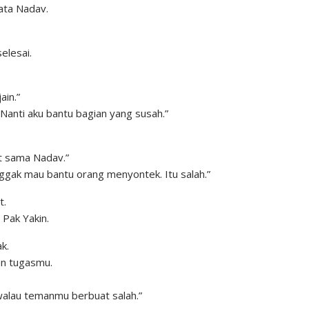
kata Nadav.
elesai.
ain.”
 Nanti aku bantu bagian yang susah.”
ut sama Nadav.”
ggak mau bantu orang menyontek. Itu salah.”
t.
 Pak Yakin.
k.
an tugasmu.
alau temanmu berbuat salah.”