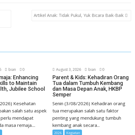
k
t
h
Artikel Anak: Tidak Pukul, Yuk Bicara Baik-Baik
e
e
a
d
r
t
I
e
n
s
t
6
bian
0
August 3, 2026
bian
0
maja: Enhancing
Parent & Kids: Kehadiran Orang
ills to Maintain
Tua dalam Tumbuh Kembang
lth, Jubilee School
dan Masa Depan Anak, HKBP
Semper
/2026) Kesehatan
Senin (3/08/2026) Kehadiran orang
akan salah satu aspek
tua merupakan salah satu faktor
 perlu mendapat
penting yang mendukung tumbuh
a masa remaja....
kembang anak secara...
n
2026
Kegiatan