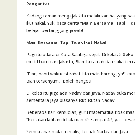
Pengantar
c
i
a
a
a
n
h
i
s
e
t
t
i
i
e
o
n
s
Kadang teman mengajak kita melakukan hal yang sala
ikut nakal. Yuk, baca cerita “
Main Bersama, Tapi Tida
b
t
s
l
l
o
t
a
belajar bertanggung jawab!
o
e
A
M
g
o
r
p
a
e
Main Bersama, Tapi Tidak Ikut Nakal
k
p
i
Pagi itu udara di Kota Salatiga sejuk. Di kelas 5
Sekol
l
murid baru dari Jakarta, Bian. Ia ramah dan suka b
“Bian, nanti waktu istirahat kita main bareng, ya!” ka
Bian tersenyum, “Boleh banget!”
Di kelas itu juga ada Nadav dan Jaya. Nadav suka 
sementara Jaya biasanya ikut-ikutan Nadav.
Beberapa hari kemudian, guru matematika tidak masu
“Kerjakan latihan di halaman 45 sampai 47, ya,” pes
Semua anak mulai menulis, kecuali Nadav dan Jaya.