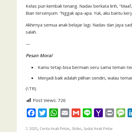
Kelas pun kembali tenang. Nadav berkata lirih, “Maaf,
Bian tersenyum. “Nggak apa-apa. Yuk, aku bantu kerj
Akhirnya semua anak belajar lagi. Nadav dan Jaya sa
salah.
—
Pesan Moral
Kamu tetap bisa bermain seru sama teman-tem
Menjadi baik adalah pilihan sendiri, walau tema
(\TR)
Post Views:
726
F
T
W
E
G
L
Y
P
M
a
w
h
m
m
i
a
r
e
,
,
,
2025
Cerita Anak Pintar
Slider
Sudut Anak Pintar
c
i
a
a
a
n
h
i
s