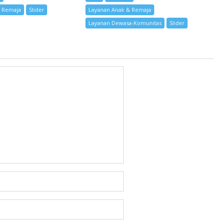
& Remaja
Slider
Layanan Anak & Remaja
Layanan Dewasa-Komunitas
Slider