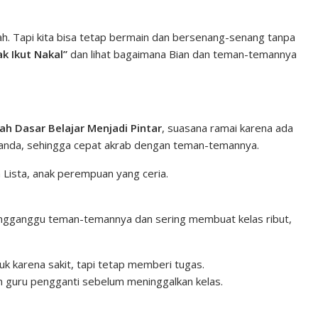
n
n
C
k
t
h
h. Tapi kita bisa tetap bermain dan bersenang-senang tanpa
k Ikut Nakal”
dan lihat bagaimana Bian dan teman-temannya
e
e
a
d
r
t
I
e
n
s
ah Dasar Belajar Menjadi Pintar
, suasana ramai karena ada
t
ercanda, sehingga cepat akrab dengan teman-temannya.
ta Lista, anak perempuan yang ceria.
mengganggu teman-temannya dan sering membuat kelas ribut,
k karena sakit, tapi tetap memberi tugas.
an guru pengganti sebelum meninggalkan kelas.