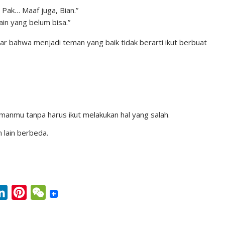
 Pak… Maaf juga, Bian.”
ain yang belum bisa.”
dar bahwa menjadi teman yang baik tidak berarti ikut berbuat
anmu tanpa harus ikut melakukan hal yang salah.
n lain berbeda.
L
P
W
i
i
e
n
n
C