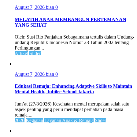
August 7, 2026
bian
0
MELATIH ANAK MEMBANGUN PERTEMANAN
YANG SEHAT
Oleh: Susi Rio Panjaitan Sebagaimana tertulis dalam Undang-
undang Republik Indonesia Nomor 23 Tahun 2002 tentang
Perlingungan...
Artikel
Slider
August 7, 2026
bian
0
Edukasi Remaja: Enhancing Adaptive Skills to Maintain
Mental Health, Jubilee School Jakarta
Jum’at (27/8/2026) Kesehatan mental merupakan salah satu
aspek penting yang perlu mendapat perhatian pada masa
remaja....
2026
Kegiatan
Layanan Anak & Remaja
Slider