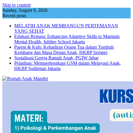
Skip to content
Sunday, August 9, 2026
Recent posts
MELATIH ANAK MEMBANGUN PERTEMANAN
YANG SEHAT
Edukasi Remaja: Enhancing Adaptive Skills to Maintain
Mental Health, Jubilee School Jakarta
Parent & Kids: Kehadiran Orang Tua dalam Tumbuh
Kembang dan Masa Depan Anak, HKBP Semper
Sosialisasi Gereja Ramah Anak, PGIW Jabar
Pelatihan: Memperlengkapi GSM dalam Melayani Anak,
HKBP Sudirman Jakarta