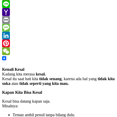
Gmail
Line
Yahoo
Mail
Print
Message
LinkedIn
Pinterest
WeChat
Kenali Kesal
Kadang kita merasa
kesal.
Kesal itu saat hati kita
tidak senang
, karena ada hal yang
tidak kita
suka
atau
tidak seperti yang kita mau.
Kapan Kita Bisa Kesal
Kesal bisa datang kapan saja.
Misalnya:
Teman ambil pensil tanpa bilang dulu.