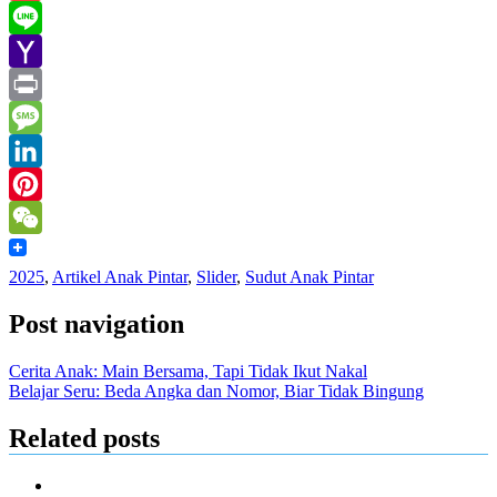
Gmail
Line
Yahoo
Mail
Print
Message
LinkedIn
Pinterest
WeChat
2025
,
Artikel Anak Pintar
,
Slider
,
Sudut Anak Pintar
Post navigation
Cerita Anak: Main Bersama, Tapi Tidak Ikut Nakal
Belajar Seru: Beda Angka dan Nomor, Biar Tidak Bingung
Related posts