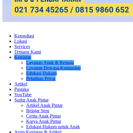
Konsultasi
Lokasi
Services
Tentang Kami
Kegiatan
Layanan Anak & Remaja
Layanan Dewasa-Komunitas
Edukasi Hukum
Pelatihan Privat
Artikel
Pustaka
YouTube
Sudut Anak Pintar
Artikel Anak Pintar
Belajar Seru
Cerita Anak Pintar
Karya Anak Pintar
Edukasi Hukum untuk Anak
Arsip Kegiatan & Artikel