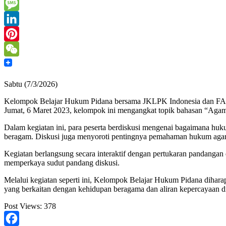
Mail
Print
Message
LinkedIn
Pinterest
WeChat
Sabtu (7/3/2026)
Kelompok Belajar Hukum Pidana bersama JKLPK Indonesia dan FAS 
Jumat, 6 Maret 2023, kelompok ini mengangkat topik bahasan “Agama
Dalam kegiatan ini, para peserta berdiskusi mengenai bagaimana hu
beragam. Diskusi juga menyoroti pentingnya pemahaman hukum agar 
Kegiatan berlangsung secara interaktif dengan pertukaran pandangan
memperkaya sudut pandang diskusi.
Melalui kegiatan seperti ini, Kelompok Belajar Hukum Pidana dihar
yang berkaitan dengan kehidupan beragama dan aliran kepercayaan di
Post Views:
378