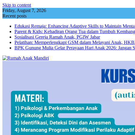
Skip to content
Friday, August 7, 2026
Recent posts
Edukasi Remaja: Enhancing Adaptive Skills to Maintain Mental
Parent & Kids: Kehadiran Orang Tua dalam Tumbuh Kemba
Sosialisasi Gereja Ramah Anak, PGIW Jabar
Pelatihan: Memperlengkapi GSM dalam Melayani Anak, HKBP
BPK Gunung Mulia Gelar Perayaan Hari Anak 2026: Jangan 