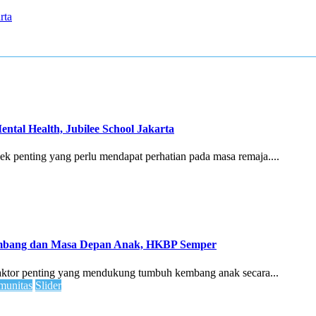
rta
ntal Health, Jubilee School Jakarta
ek penting yang perlu mendapat perhatian pada masa remaja....
embang dan Masa Depan Anak, HKBP Semper
faktor penting yang mendukung tumbuh kembang anak secara...
unitas
Slider