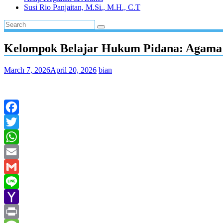
Susi Rio Panjaitan, M.Si., M.H., C.T
Kelompok Belajar Hukum Pidana: Agama 
March 7, 2026
April 20, 2026
bian
Facebook
Twitter
WhatsApp
Email
Gmail
Line
Yahoo