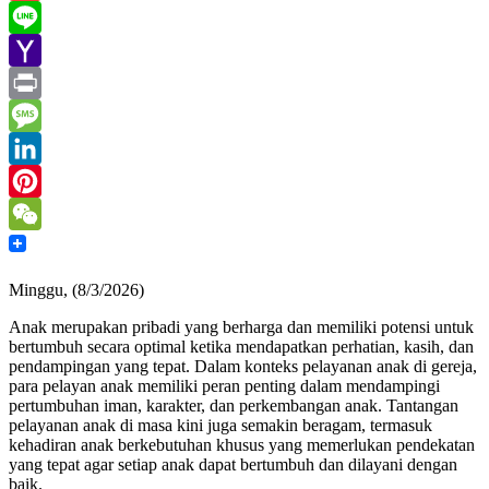
Gmail
Line
Yahoo
Mail
Print
Message
LinkedIn
Pinterest
WeChat
Minggu, (8/3/2026)
Anak merupakan pribadi yang berharga dan memiliki potensi untuk
bertumbuh secara optimal ketika mendapatkan perhatian, kasih, dan
pendampingan yang tepat. Dalam konteks pelayanan anak di gereja,
para pelayan anak memiliki peran penting dalam mendampingi
pertumbuhan iman, karakter, dan perkembangan anak. Tantangan
pelayanan anak di masa kini juga semakin beragam, termasuk
kehadiran anak berkebutuhan khusus yang memerlukan pendekatan
yang tepat agar setiap anak dapat bertumbuh dan dilayani dengan
baik.