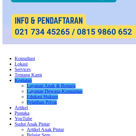
Konsultasi
Lokasi
Services
Tentang Kami
Kegiatan
Layanan Anak & Remaja
Layanan Dewasa-Komunitas
Edukasi Hukum
Pelatihan Privat
Artikel
Pustaka
YouTube
Sudut Anak Pintar
Artikel Anak Pintar
Belajar Seru