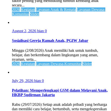
faktor penting yang mendukung tumbuh kembang anak
secara...
2026
Kegiatan
Layanan Anak & Remaja
Layanan Dewasa-
Komunitas
Slider
August 2, 2026
bian
0
Sosialisasi Gereja Ramah Anak, PGIW Jabar
Minggu (2/08/2026) Anak memiliki hak untuk tumbuh,
belajar, dan berkembang dalam lingkungan yang aman,
nyaman, serta...
2026
Kegiatan
Layanan Dewasa-Komunitas
Slider
July 29, 2026
bian
0
Pelatihan: Memperlengkapi GSM dalam Melayani Anak,
HKBP Sudirman Jakarta
Rabu (29/07/2026) Setiap anak adalah pribadi yang berharga
dan memiliki cara belajar, bertumbuh, serta mengekspresikan