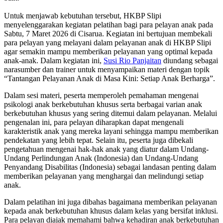
Untuk menjawab kebutuhan tersebut, HKBP Slipi
menyelenggarakan kegiatan pelatihan bagi para pelayan anak pada
Sabtu, 7 Maret 2026 di Cisarua. Kegiatan ini bertujuan membekali
para pelayan yang melayani dalam pelayanan anak di HKBP Slipi
agar semakin mampu memberikan pelayanan yang optimal kepada
anak-anak. Dalam kegiatan ini,
Susi Rio Panjaitan
diundang sebagai
narasumber dan trainer untuk menyampaikan materi dengan topik
“Tantangan Pelayanan Anak di Masa Kini: Setiap Anak Berharga”.
Dalam sesi materi, peserta memperoleh pemahaman mengenai
psikologi anak berkebutuhan khusus serta berbagai varian anak
berkebutuhan khusus yang sering ditemui dalam pelayanan. Melalui
pengenalan ini, para pelayan diharapkan dapat mengenali
karakteristik anak yang mereka layani sehingga mampu memberikan
pendekatan yang lebih tepat. Selain itu, peserta juga dibekali
pengetahuan mengenai hak-hak anak yang diatur dalam Undang-
Undang Perlindungan Anak (Indonesia) dan Undang-Undang
Penyandang Disabilitas (Indonesia) sebagai landasan penting dalam
memberikan pelayanan yang menghargai dan melindungi setiap
anak.
Dalam pelatihan ini juga dibahas bagaimana memberikan pelayanan
kepada anak berkebutuhan khusus dalam kelas yang bersifat inklusi.
Para pelayan diajak memahami bahwa kehadiran anak berkebutuhan