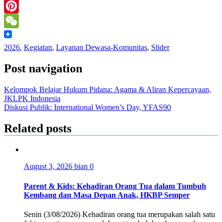
LinkedIn
Pinterest
WeChat
2026
,
Kegiatan
,
Layanan Dewasa-Komunitas
,
Slider
Post navigation
Kelompok Belajar Hukum Pidana: Agama & Aliran Kepercayaan,
JKLPK Indonesia
Diskusi Publik: International Women’s Day, YFAS90
Related posts
August 3, 2026
bian
0
Parent & Kids: Kehadiran Orang Tua dalam Tumbuh
Kembang dan Masa Depan Anak, HKBP Semper
Senin (3/08/2026) Kehadiran orang tua merupakan salah satu