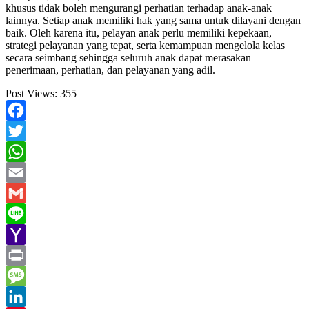
khusus tidak boleh mengurangi perhatian terhadap anak-anak
lainnya. Setiap anak memiliki hak yang sama untuk dilayani dengan
baik. Oleh karena itu, pelayan anak perlu memiliki kepekaan,
strategi pelayanan yang tepat, serta kemampuan mengelola kelas
secara seimbang sehingga seluruh anak dapat merasakan
penerimaan, perhatian, dan pelayanan yang adil.
Post Views:
355
Facebook
Twitter
WhatsApp
Email
Gmail
Line
Yahoo
Mail
Print
Message