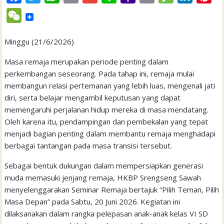
a
w
h
m
m
i
a
r
e
i
i
W
c
i
a
a
a
n
h
i
s
n
n
e
e
t
t
i
i
e
o
n
s
k
t
Minggu (21/6/2026)
C
b
t
s
l
l
o
t
a
e
e
h
Masa remaja merupakan periode penting dalam
o
e
A
M
g
d
r
perkembangan seseorang. Pada tahap ini, remaja mulai
a
membangun relasi pertemanan yang lebih luas, mengenali jati
o
r
p
a
e
I
e
t
diri, serta belajar mengambil keputusan yang dapat
k
p
i
n
s
memengaruhi perjalanan hidup mereka di masa mendatang.
l
t
Oleh karena itu, pendampingan dan pembekalan yang tepat
menjadi bagian penting dalam membantu remaja menghadapi
berbagai tantangan pada masa transisi tersebut.
Sebagai bentuk dukungan dalam mempersiapkan generasi
muda memasuki jenjang remaja, HKBP Srengseng Sawah
menyelenggarakan Seminar Remaja bertajuk “Pilih Teman, Pilih
Masa Depan” pada Sabtu, 20 Juni 2026. Kegiatan ini
dilaksanakan dalam rangka pelepasan anak-anak kelas VI SD