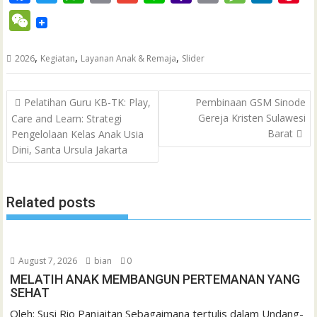
a
w
h
m
m
i
a
r
e
i
i
W
c
i
a
a
a
n
h
i
s
n
n
e
e
t
t
i
i
e
o
n
s
k
t
,
,
,
2026
Kegiatan
Layanan Anak & Remaja
Slider
C
b
t
s
l
l
o
t
a
e
e
h
Post
o
e
A
M
g
d
r
Pelatihan Guru KB-TK: Play,
Pembinaan GSM Sinode
a
navigation
Gereja Kristen Sulawesi
Care and Learn: Strategi
o
r
p
a
e
I
e
t
Barat
Pengelolaan Kelas Anak Usia
k
p
i
n
s
Dini, Santa Ursula Jakarta
l
t
Related posts
August 7, 2026
bian
0
MELATIH ANAK MEMBANGUN PERTEMANAN YANG
SEHAT
Oleh: Susi Rio Panjaitan Sebagaimana tertulis dalam Undang-