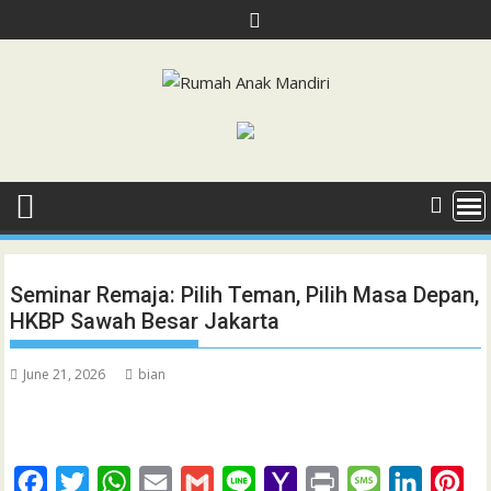
Skip
to
content
Seminar Remaja: Pilih Teman, Pilih Masa Depan,
HKBP Sawah Besar Jakarta
June 21, 2026
bian
F
T
W
E
G
L
Y
P
M
L
P