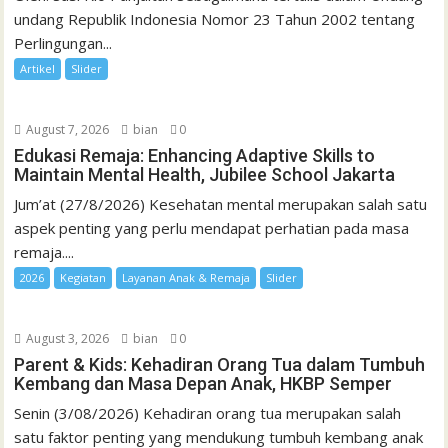
undang Republik Indonesia Nomor 23 Tahun 2002 tentang
Perlingungan...
Artikel
Slider
August 7, 2026
bian
0
Edukasi Remaja: Enhancing Adaptive Skills to
Maintain Mental Health, Jubilee School Jakarta
Jum’at (27/8/2026) Kesehatan mental merupakan salah satu
aspek penting yang perlu mendapat perhatian pada masa
remaja....
2026
Kegiatan
Layanan Anak & Remaja
Slider
August 3, 2026
bian
0
Parent & Kids: Kehadiran Orang Tua dalam Tumbuh
Kembang dan Masa Depan Anak, HKBP Semper
Senin (3/08/2026) Kehadiran orang tua merupakan salah
satu faktor penting yang mendukung tumbuh kembang anak