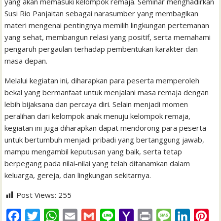
yang akan memasuki kelompok remaja. Seminar menghadirkan
Susi Rio Panjaitan sebagai narasumber yang membagikan
materi mengenai pentingnya memilih lingkungan pertemanan
yang sehat, membangun relasi yang positif, serta memahami
pengaruh pergaulan terhadap pembentukan karakter dan
masa depan.
Melalui kegiatan ini, diharapkan para peserta memperoleh
bekal yang bermanfaat untuk menjalani masa remaja dengan
lebih bijaksana dan percaya diri. Selain menjadi momen
peralihan dari kelompok anak menuju kelompok remaja,
kegiatan ini juga diharapkan dapat mendorong para peserta
untuk bertumbuh menjadi pribadi yang bertanggung jawab,
mampu mengambil keputusan yang baik, serta tetap
berpegang pada nilai-nilai yang telah ditanamkan dalam
keluarga, gereja, dan lingkungan sekitarnya.
Post Views:
255
F
T
W
E
G
L
Y
P
M
L
P