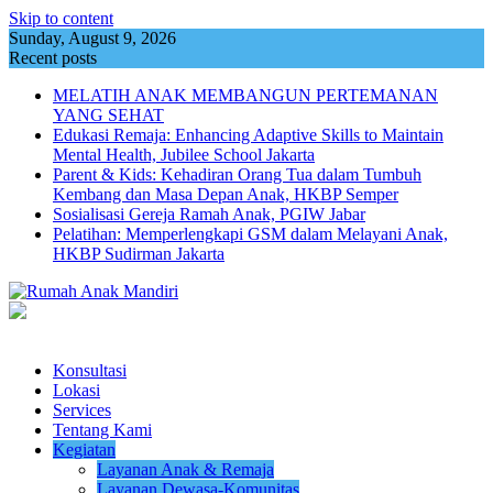
Skip to content
Sunday, August 9, 2026
Recent posts
MELATIH ANAK MEMBANGUN PERTEMANAN
YANG SEHAT
Edukasi Remaja: Enhancing Adaptive Skills to Maintain
Mental Health, Jubilee School Jakarta
Parent & Kids: Kehadiran Orang Tua dalam Tumbuh
Kembang dan Masa Depan Anak, HKBP Semper
Sosialisasi Gereja Ramah Anak, PGIW Jabar
Pelatihan: Memperlengkapi GSM dalam Melayani Anak,
HKBP Sudirman Jakarta
Konsultasi
Lokasi
Services
Tentang Kami
Kegiatan
Layanan Anak & Remaja
Layanan Dewasa-Komunitas