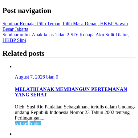
Post navigation
Seminar Remaja: Pilih Teman, Pilih Masa Depan, HKBP Sawah
Besar Jakarta
Seminar untuk Anak kelas 1 dan 2 SD: Kenapa Aku Sulit Diatur,
HKBP Slipi
Related posts
August 7, 2026
bian
0
MELATIH ANAK MEMBANGUN PERTEMANAN
YANG SEHAT
Oleh: Susi Rio Panjaitan Sebagaimana tertulis dalam Undang-
undang Republik Indonesia Nomor 23 Tahun 2002 tentang
Perlingungan...
Artikel
Slider