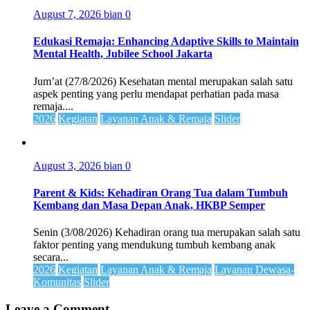
August 7, 2026
bian
0
Edukasi Remaja: Enhancing Adaptive Skills to Maintain
Mental Health, Jubilee School Jakarta
Jum’at (27/8/2026) Kesehatan mental merupakan salah satu
aspek penting yang perlu mendapat perhatian pada masa
remaja....
2026
Kegiatan
Layanan Anak & Remaja
Slider
August 3, 2026
bian
0
Parent & Kids: Kehadiran Orang Tua dalam Tumbuh
Kembang dan Masa Depan Anak, HKBP Semper
Senin (3/08/2026) Kehadiran orang tua merupakan salah satu
faktor penting yang mendukung tumbuh kembang anak
secara...
2026
Kegiatan
Layanan Anak & Remaja
Layanan Dewasa-
Komunitas
Slider
Leave a Comment