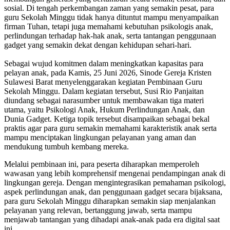
sosial. Di tengah perkembangan zaman yang semakin pesat, para
guru Sekolah Minggu tidak hanya dituntut mampu menyampaikan
firman Tuhan, tetapi juga memahami kebutuhan psikologis anak,
perlindungan terhadap hak-hak anak, serta tantangan penggunaan
gadget yang semakin dekat dengan kehidupan sehari-hari.
Sebagai wujud komitmen dalam meningkatkan kapasitas para
pelayan anak, pada Kamis, 25 Juni 2026, Sinode Gereja Kristen
Sulawesi Barat menyelenggarakan kegiatan Pembinaan Guru
Sekolah Minggu. Dalam kegiatan tersebut, Susi Rio Panjaitan
diundang sebagai narasumber untuk membawakan tiga materi
utama, yaitu Psikologi Anak, Hukum Perlindungan Anak, dan
Dunia Gadget. Ketiga topik tersebut disampaikan sebagai bekal
praktis agar para guru semakin memahami karakteristik anak serta
mampu menciptakan lingkungan pelayanan yang aman dan
mendukung tumbuh kembang mereka.
Melalui pembinaan ini, para peserta diharapkan memperoleh
wawasan yang lebih komprehensif mengenai pendampingan anak di
lingkungan gereja. Dengan mengintegrasikan pemahaman psikologi,
aspek perlindungan anak, dan penggunaan gadget secara bijaksana,
para guru Sekolah Minggu diharapkan semakin siap menjalankan
pelayanan yang relevan, bertanggung jawab, serta mampu
menjawab tantangan yang dihadapi anak-anak pada era digital saat
ini.