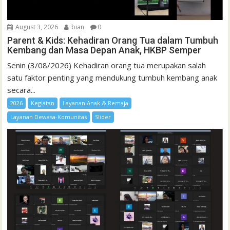
August 3, 2026
bian
0
Parent & Kids: Kehadiran Orang Tua dalam Tumbuh
Kembang dan Masa Depan Anak, HKBP Semper
Senin (3/08/2026) Kehadiran orang tua merupakan salah
satu faktor penting yang mendukung tumbuh kembang anak
secara...
2026
Kegiatan
Layanan Anak & Remaja
Layanan Dewasa-Komunitas
Slider