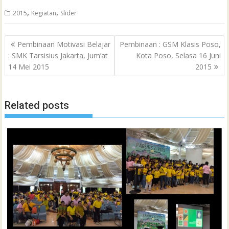
e
e
t
t
i
i
e
o
n
s
k
t
,
,
2015
Kegiatan
Slider
C
b
t
s
l
l
o
t
a
e
e
h
Post
o
e
A
M
g
d
r
Pembinaan Motivasi Belajar
Pembinaan : GSM Klasis Poso,
a
navigation
: SMK Tarsisius Jakarta, Jum’at
Kota Poso, Selasa 16 Juni
o
r
p
a
e
I
e
t
14 Mei 2015
2015
k
p
i
n
s
l
t
Related posts