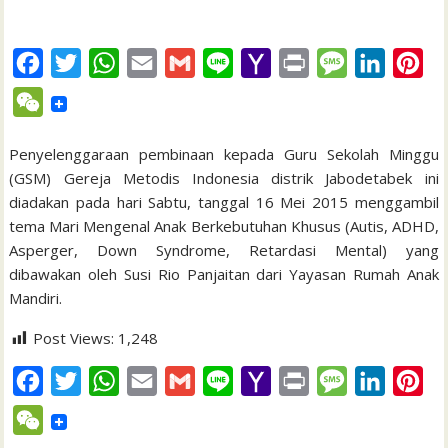
F
T
W
E
G
L
Y
P
M
L
P
a
w
h
m
m
i
a
r
e
i
i
W
c
i
a
a
a
n
h
i
s
n
n
e
e
t
t
i
i
e
o
n
s
k
t
Penyelenggaraan pembinaan kepada Guru Sekolah Minggu
C
(GSM) Gereja Metodis Indonesia distrik Jabodetabek ini
b
t
s
l
l
o
t
a
e
e
h
diadakan pada hari Sabtu, tanggal 16 Mei 2015 menggambil
o
e
A
M
g
d
r
a
tema Mari Mengenal Anak Berkebutuhan Khusus (Autis, ADHD,
o
r
p
a
e
I
e
Asperger, Down Syndrome, Retardasi Mental) yang
t
k
p
i
n
s
dibawakan oleh Susi Rio Panjaitan dari Yayasan Rumah Anak
Mandiri.
l
t
Post Views:
1,248
F
T
W
E
G
L
Y
P
M
L
P
a
w
h
m
m
i
a
r
e
i
i
W
c
i
a
a
a
n
h
i
s
n
n