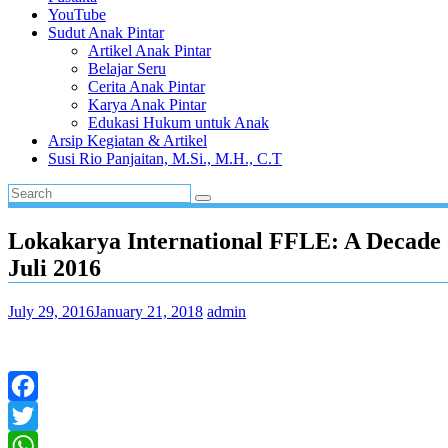
YouTube
Sudut Anak Pintar
Artikel Anak Pintar
Belajar Seru
Cerita Anak Pintar
Karya Anak Pintar
Edukasi Hukum untuk Anak
Arsip Kegiatan & Artikel
Susi Rio Panjaitan, M.Si., M.H., C.T
Lokakarya International FFLE: A Decade o
Juli 2016
July 29, 2016
January 21, 2018
admin
Facebook
Twitter