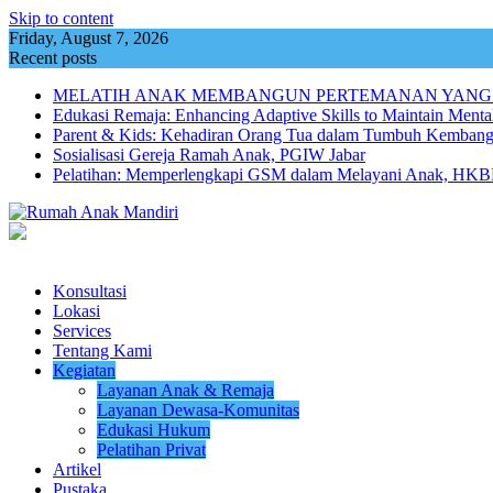
Skip to content
Friday, August 7, 2026
Recent posts
MELATIH ANAK MEMBANGUN PERTEMANAN YANG
Edukasi Remaja: Enhancing Adaptive Skills to Maintain Mental
Parent & Kids: Kehadiran Orang Tua dalam Tumbuh Kemba
Sosialisasi Gereja Ramah Anak, PGIW Jabar
Pelatihan: Memperlengkapi GSM dalam Melayani Anak, HKBP
Konsultasi
Lokasi
Services
Tentang Kami
Kegiatan
Layanan Anak & Remaja
Layanan Dewasa-Komunitas
Edukasi Hukum
Pelatihan Privat
Artikel
Pustaka