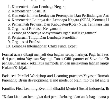
Kementerian dan Lembaga Negara
Kementerian Sosial RI
Kementerian Pemberdayaan Perempuan Dan Perlindungan An
Kementerian Lainnya dan Lembaga Negara (KPAI, Komnas
Pemerintah Provinsi Dan Kabupaten/Kota (Nusa Tenggara Tim
Organisasi Berbasis Keagamaan
Lembaga Swadaya Masyarakat/Organisasi Keagamaan
Perguruan Tinggi Dan Lembaga Penelitian
Organisasi Profesi
Lembaga International: Child Fund, Ecpat
Format acara dibagi menjadi dua bagian setiap harinya. Pagi hari s
dari para mitra Yayasan Sayangi Tunas Cilik partner of Save the Ch
pengasuhan anak sekaligus mempelajari dan melakukan latihan lan
Hukum/Kebijakan.
Pada sesi Parallel Workshop and Learning practices Yayasan Ruma
Parenting, Brain development, Hand model of brain, flip the lid and 
Families First Learning Event ini dihadiri Menteri Sosial Indonesia, 
“Kalau kita mau berangkat dari peran keluarga dan anak bagaimana p