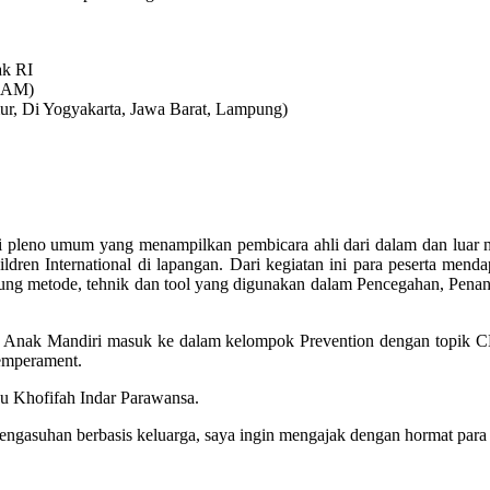
ak RI
 HAM)
ur, Di Yogyakarta, Jawa Barat, Lampung)
esi pleno umum yang menampilkan pembicara ahli dari dalam dan luar 
ildren International di lapangan. Dari kegiatan ini para peserta men
gsung metode, tehnik dan tool yang digunakan dalam Pencegahan, Pe
h Anak Mandiri masuk ke dalam kelompok Prevention dengan topik CB
temperament.
Ibu Khofifah Indar Parawansa.
engasuhan berbasis keluarga, saya ingin mengajak dengan hormat para