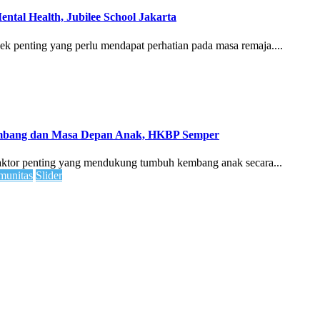
ntal Health, Jubilee School Jakarta
ek penting yang perlu mendapat perhatian pada masa remaja....
embang dan Masa Depan Anak, HKBP Semper
faktor penting yang mendukung tumbuh kembang anak secara...
unitas
Slider