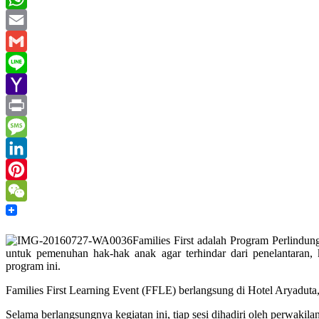
WhatsApp
Email
Gmail
Line
Yahoo
Mail
Print
Message
LinkedIn
Pinterest
WeChat
Families First adalah Program Perlind
untuk pemenuhan hak-hak anak agar terhindar dari penelantaran, 
program ini.
Families First Learning Event (FFLE) berlangsung di Hotel Aryaduta, 
Selama berlangsungnya kegiatan ini, tiap sesi dihadiri oleh perwakilan