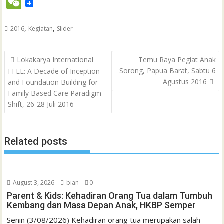
W
l
t
c
i
a
a
a
n
h
i
s
n
n
e
e
t
t
i
i
e
o
n
s
k
t
,
,
2016
Kegiatan
Slider
C
b
t
s
l
l
o
t
a
e
e
h
Post
o
e
A
M
g
d
r
Lokakarya International
Temu Raya Pegiat Anak
a
navigation
Sorong, Papua Barat, Sabtu 6
FFLE: A Decade of Inception
o
r
p
a
e
I
e
t
Agustus 2016
and Foundation Building for
k
p
i
n
s
Family Based Care Paradigm
l
t
Shift, 26-28 Juli 2016
Related posts
August 3, 2026
bian
0
Parent & Kids: Kehadiran Orang Tua dalam Tumbuh
Kembang dan Masa Depan Anak, HKBP Semper
Senin (3/08/2026) Kehadiran orang tua merupakan salah