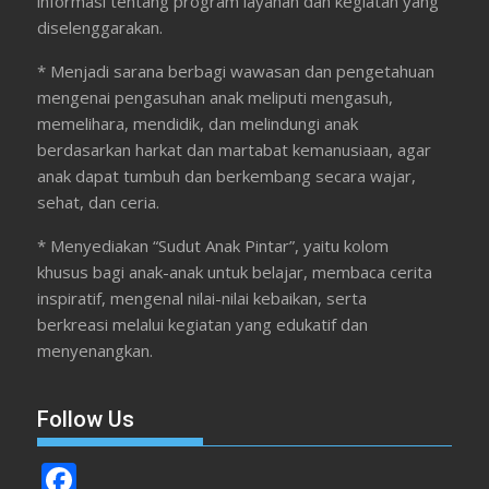
informasi tentang program layanan dan kegiatan yang
diselenggarakan.
* Menjadi sarana berbagi wawasan dan pengetahuan
mengenai pengasuhan anak meliputi mengasuh,
memelihara, mendidik, dan melindungi anak
berdasarkan harkat dan martabat kemanusiaan, agar
anak dapat tumbuh dan berkembang secara wajar,
sehat, dan ceria.
* Menyediakan “Sudut Anak Pintar”, yaitu kolom
khusus bagi anak-anak untuk belajar, membaca cerita
inspiratif, mengenal nilai-nilai kebaikan, serta
berkreasi melalui kegiatan yang edukatif dan
menyenangkan.
Follow Us
F