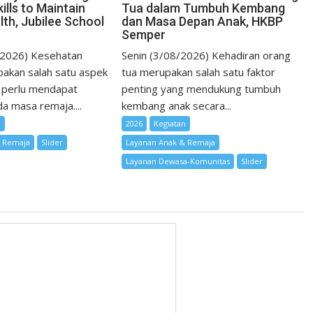
ills to Maintain
Tua dalam Tumbuh Kembang
lth, Jubilee School
dan Masa Depan Anak, HKBP
Semper
/2026) Kesehatan
Senin (3/08/2026) Kehadiran orang
akan salah satu aspek
tua merupakan salah satu faktor
 perlu mendapat
penting yang mendukung tumbuh
a masa remaja....
kembang anak secara...
n
2026
Kegiatan
& Remaja
Slider
Layanan Anak & Remaja
Layanan Dewasa-Komunitas
Slider