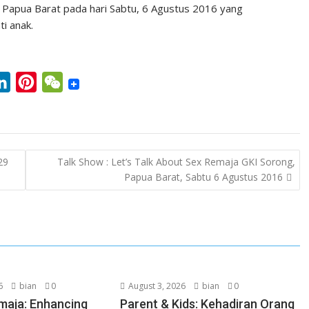
, Papua Barat pada hari Sabtu, 6 Agustus 2016 yang
n
n
C
ti anak.
k
t
h
e
e
a
d
r
t
L
P
W
I
e
i
i
e
n
s
n
n
C
t
k
t
h
29
Talk Show : Let’s Talk About Sex Remaja GKI Sorong,
e
e
a
Papua Barat, Sabtu 6 Agustus 2016
d
r
t
I
e
n
s
t
6
bian
0
August 3, 2026
bian
0
maja: Enhancing
Parent & Kids: Kehadiran Orang