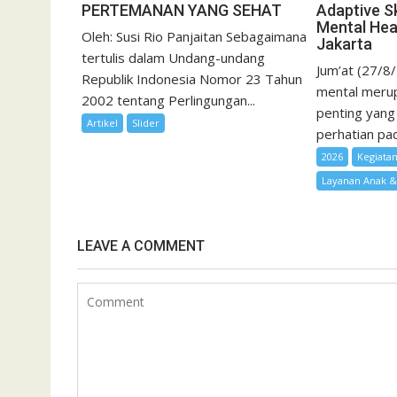
PERTEMANAN YANG SEHAT
Adaptive Sk
Mental Hea
Oleh: Susi Rio Panjaitan Sebagaimana
Jakarta
tertulis dalam Undang-undang
Jum’at (27/8
Republik Indonesia Nomor 23 Tahun
mental merup
2002 tentang Perlingungan...
penting yang
Artikel
Slider
perhatian pad
2026
Kegiata
Layanan Anak 
LEAVE A COMMENT