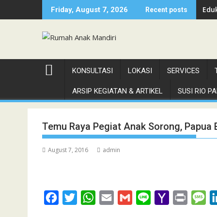
Skip
Eduk
Friday, August 7, 2026
Recent posts
to
content
KONSULTASI
LOKASI
SERVICES
ARSIP KEGIATAN & ARTIKEL
SUSI RIO PAN
Temu Raya Pegiat Anak Sorong, Papua B
August 7, 2016
admin
F
T
W
E
G
L
Y
P
M
a
w
h
m
m
i
a
r
e