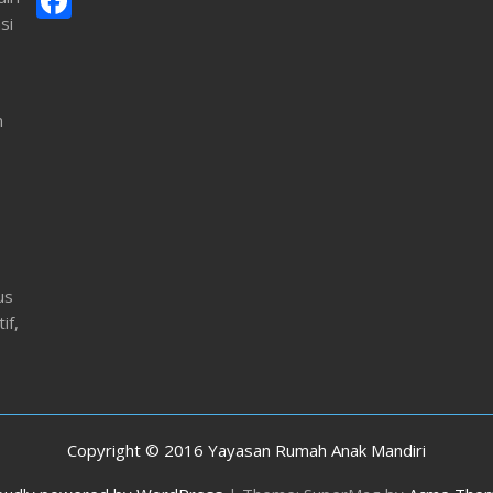
F
si
ac
e
b
n
o
o
k
us
if,
Copyright © 2016 Yayasan Rumah Anak Mandiri