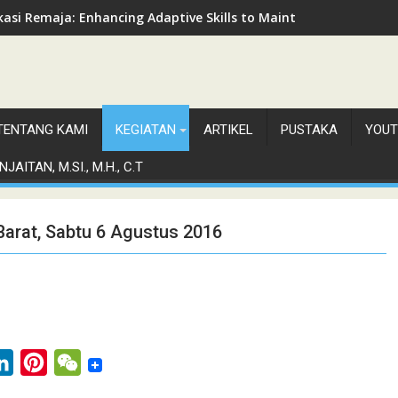
asi Remaja: Enhancing Adaptive Skills to Maintain Mental Healt
TENTANG KAMI
KEGIATAN
ARTIKEL
PUSTAKA
YOUT
JAITAN, M.SI., M.H., C.T
arat, Sabtu 6 Agustus 2016
L
P
W
i
i
e