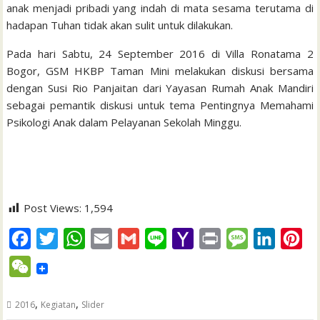
anak menjadi pribadi yang indah di mata sesama terutama di
hadapan Tuhan tidak akan sulit untuk dilakukan.
Pada hari Sabtu, 24 September 2016 di Villa Ronatama 2
Bogor, GSM HKBP Taman Mini melakukan diskusi bersama
dengan Susi Rio Panjaitan dari Yayasan Rumah Anak Mandiri
sebagai pemantik diskusi untuk tema Pentingnya Memahami
Psikologi Anak dalam Pelayanan Sekolah Minggu.
Post Views:
1,594
F
T
W
E
G
L
Y
P
M
L
P
a
w
h
m
m
i
a
r
e
i
i
W
c
i
a
a
a
n
h
i
s
n
n
e
e
t
t
i
i
e
o
n
s
k
t
,
,
2016
Kegiatan
Slider
C