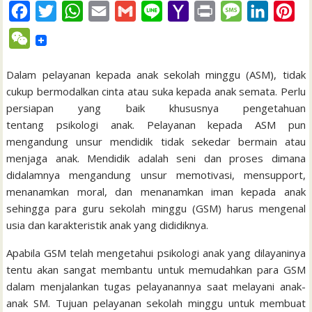
F
T
W
E
G
L
Y
P
M
L
P
a
w
h
m
m
i
a
r
e
i
i
W
c
i
a
a
a
n
h
i
s
n
n
e
e
t
t
i
i
e
o
n
s
k
t
Dalam pelayanan kepada anak sekolah minggu (ASM), tidak
C
cukup bermodalkan cinta atau suka kepada anak semata. Perlu
b
t
s
l
l
o
t
a
e
e
h
persiapan yang baik khususnya pengetahuan
o
e
A
M
g
d
r
a
tentang psikologi anak. Pelayanan kepada ASM pun
o
r
p
a
e
I
e
mengandung unsur mendidik tidak sekedar bermain atau
t
k
p
i
n
s
menjaga anak. Mendidik adalah seni dan proses dimana
didalamnya mengandung unsur memotivasi, mensupport,
l
t
menanamkan moral, dan menanamkan iman kepada anak
sehingga para guru sekolah minggu (GSM) harus mengenal
usia dan karakteristik anak yang dididiknya.
Apabila GSM telah mengetahui psikologi anak yang dilayaninya
tentu akan sangat membantu untuk memudahkan para GSM
dalam menjalankan tugas pelayanannya saat melayani anak-
anak SM. Tujuan pelayanan sekolah minggu untuk membuat