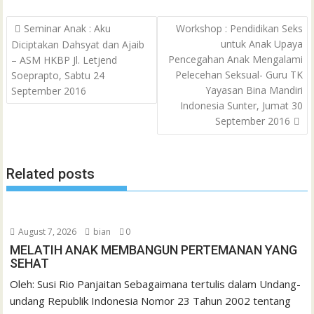
b
t
s
l
l
o
t
a
e
e
h
Post
o
e
A
M
g
d
r
Seminar Anak : Aku
Workshop : Pendidikan Seks
a
navigation
untuk Anak Upaya
Diciptakan Dahsyat dan Ajaib
o
r
p
a
e
I
e
t
Pencegahan Anak Mengalami
– ASM HKBP Jl. Letjend
k
p
i
n
s
Pelecehan Seksual- Guru TK
Soeprapto, Sabtu 24
l
t
Yayasan Bina Mandiri
September 2016
Indonesia Sunter, Jumat 30
September 2016
Related posts
August 7, 2026
bian
0
MELATIH ANAK MEMBANGUN PERTEMANAN YANG
SEHAT
Oleh: Susi Rio Panjaitan Sebagaimana tertulis dalam Undang-
undang Republik Indonesia Nomor 23 Tahun 2002 tentang