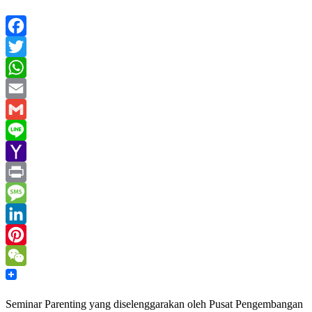
Facebook
Twitter
WhatsApp
Email
Gmail
Line
Yahoo
Mail
Print
Message
LinkedIn
Pinterest
WeChat
Seminar Parenting yang diselenggarakan oleh Pusat Pengembangan