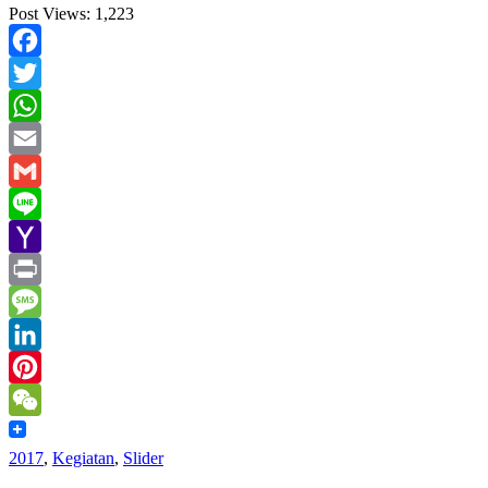
Post Views:
1,223
Facebook
Twitter
WhatsApp
Email
Gmail
Line
Yahoo
Mail
Print
Message
LinkedIn
Pinterest
WeChat
2017
,
Kegiatan
,
Slider