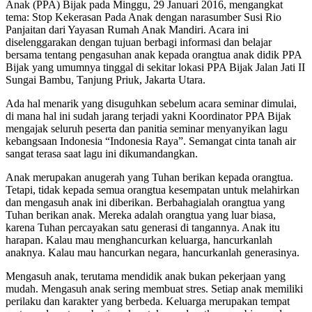
Anak (PPA) Bijak pada Minggu, 29 Januari 2016, mengangkat
tema: Stop Kekerasan Pada Anak dengan narasumber Susi Rio
Panjaitan dari Yayasan Rumah Anak Mandiri. Acara ini
diselenggarakan dengan tujuan berbagi informasi dan belajar
bersama tentang pengasuhan anak kepada orangtua anak didik PPA
Bijak yang umumnya tinggal di sekitar lokasi PPA Bijak Jalan Jati II
Sungai Bambu, Tanjung Priuk, Jakarta Utara.
Ada hal menarik yang disuguhkan sebelum acara seminar dimulai,
di mana hal ini sudah jarang terjadi yakni Koordinator PPA Bijak
mengajak seluruh peserta dan panitia seminar menyanyikan lagu
kebangsaan Indonesia “Indonesia Raya”. Semangat cinta tanah air
sangat terasa saat lagu ini dikumandangkan.
Anak merupakan anugerah yang Tuhan berikan kepada orangtua.
Tetapi, tidak kepada semua orangtua kesempatan untuk melahirkan
dan mengasuh anak ini diberikan. Berbahagialah orangtua yang
Tuhan berikan anak. Mereka adalah orangtua yang luar biasa,
karena Tuhan percayakan satu generasi di tangannya. Anak itu
harapan. Kalau mau menghancurkan keluarga, hancurkanlah
anaknya. Kalau mau hancurkan negara, hancurkanlah generasinya.
Mengasuh anak, terutama mendidik anak bukan pekerjaan yang
mudah. Mengasuh anak sering membuat stres. Setiap anak memiliki
perilaku dan karakter yang berbeda. Keluarga merupakan tempat