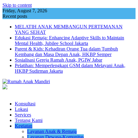
Skip to content
Friday, August 7, 2026
Recent posts
MELATIH ANAK MEMBANGUN PERTEMANAN
YANG SEHAT
Edukasi Remaja: Enhancing Adaptive Skills to Maintain
Mental Health, Jubilee School Jakarta
Parent & Kids: Kehadiran Orang Tua dalam Tumbuh
Kembang dan Masa Depan Anak, HKBP Semper
Sosialisasi Gereja Ramah Anak, PGIW Jabar
Pelatihan: Memperlengkapi GSM dalam Melayani Anak,
HKBP Sudirman Jakarta
Konsultasi
Lokasi
Services
Tentang Kami
Kegiatan
Layanan Anak & Remaja
Layanan Dewasa-Komunitas