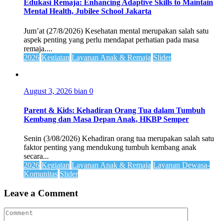
Edukasi Remaja: Enhancing Adaptive Skills to Maintain
Mental Health, Jubilee School Jakarta
Jum’at (27/8/2026) Kesehatan mental merupakan salah satu
aspek penting yang perlu mendapat perhatian pada masa
remaja....
2026
Kegiatan
Layanan Anak & Remaja
Slider
August 3, 2026
bian
0
Parent & Kids: Kehadiran Orang Tua dalam Tumbuh
Kembang dan Masa Depan Anak, HKBP Semper
Senin (3/08/2026) Kehadiran orang tua merupakan salah satu
faktor penting yang mendukung tumbuh kembang anak
secara...
2026
Kegiatan
Layanan Anak & Remaja
Layanan Dewasa-
Komunitas
Slider
Leave a Comment