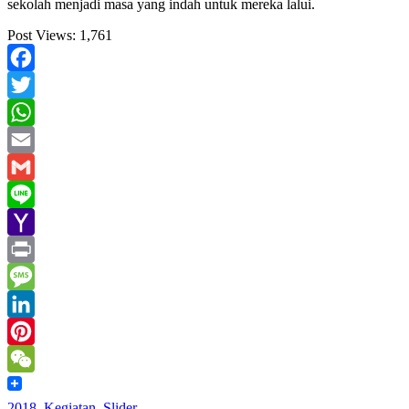
sekolah menjadi masa yang indah untuk mereka lalui.
Post Views:
1,761
Facebook
Twitter
WhatsApp
Email
Gmail
Line
Yahoo
Mail
Print
Message
LinkedIn
Pinterest
WeChat
2018
,
Kegiatan
,
Slider