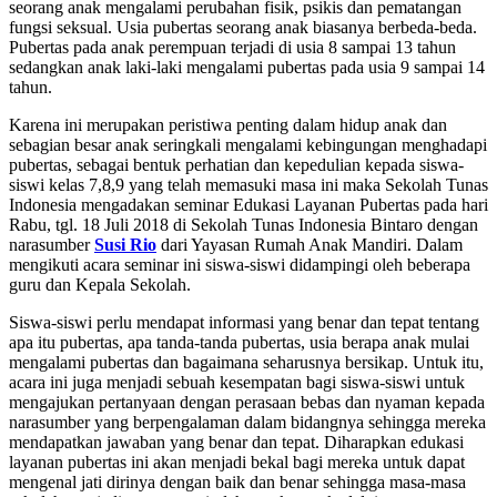
seorang anak mengalami perubahan fisik, psikis dan pematangan
fungsi seksual. Usia pubertas seorang anak biasanya berbeda-beda.
Pubertas pada anak perempuan terjadi di usia 8 sampai 13 tahun
sedangkan anak laki-laki mengalami pubertas pada usia 9 sampai 14
tahun.
Karena ini merupakan peristiwa penting dalam hidup anak dan
sebagian besar anak seringkali mengalami kebingungan menghadapi
pubertas, sebagai bentuk perhatian dan kepedulian kepada siswa-
siswi kelas 7,8,9 yang telah memasuki masa ini maka Sekolah Tunas
Indonesia mengadakan seminar Edukasi Layanan Pubertas pada hari
Rabu, tgl. 18 Juli 2018 di Sekolah Tunas Indonesia Bintaro dengan
narasumber
Susi Rio
dari Yayasan Rumah Anak Mandiri. Dalam
mengikuti acara seminar ini siswa-siswi didampingi oleh beberapa
guru dan Kepala Sekolah.
Siswa-siswi perlu mendapat informasi yang benar dan tepat tentang
apa itu pubertas, apa tanda-tanda pubertas, usia berapa anak mulai
mengalami pubertas dan bagaimana seharusnya bersikap. Untuk itu,
acara ini juga menjadi sebuah kesempatan bagi siswa-siswi untuk
mengajukan pertanyaan dengan perasaan bebas dan nyaman kepada
narasumber yang berpengalaman dalam bidangnya sehingga mereka
mendapatkan jawaban yang benar dan tepat. Diharapkan edukasi
layanan pubertas ini akan menjadi bekal bagi mereka untuk dapat
mengenal jati dirinya dengan baik dan benar sehingga masa-masa