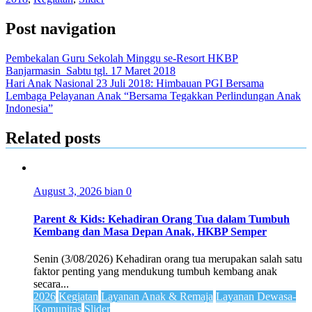
Post navigation
Pembekalan Guru Sekolah Minggu se-Resort HKBP
Banjarmasin_Sabtu tgl. 17 Maret 2018
Hari Anak Nasional 23 Juli 2018: Himbauan PGI Bersama
Lembaga Pelayanan Anak “Bersama Tegakkan Perlindungan Anak
Indonesia”
Related posts
August 3, 2026
bian
0
Parent & Kids: Kehadiran Orang Tua dalam Tumbuh
Kembang dan Masa Depan Anak, HKBP Semper
Senin (3/08/2026) Kehadiran orang tua merupakan salah satu
faktor penting yang mendukung tumbuh kembang anak
secara...
2026
Kegiatan
Layanan Anak & Remaja
Layanan Dewasa-
Komunitas
Slider