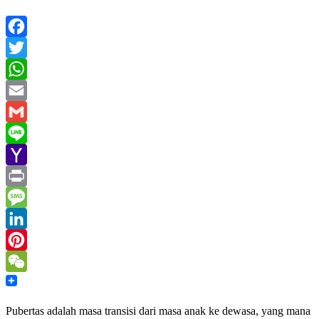
Facebook
Twitter
WhatsApp
Email
Gmail
Line
Yahoo
Mail
Print
Message
LinkedIn
Pinterest
WeChat
Pubertas adalah masa transisi dari masa anak ke dewasa, yang mana