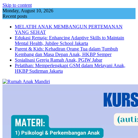
Skip to content
Monday, August 10, 2026
Recent posts
MELATIH ANAK MEMBANGUN PERTEMANAN
YANG SEHAT
Edukasi Remaja: Enhancing Adaptive Skills to Maintain
Mental Health, Jubilee School Jakarta
Parent & Kids: Kehadiran Orang Tua dalam Tumbuh
Kembang dan Masa Depan Anak, HKBP Semper
Sosialisasi Gereja Ramah Anak, PGIW Jabar
Pelatihan: Memperlengkapi GSM dalam Melayani Anak,
HKBP Sudirman Jakarta