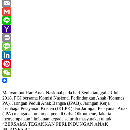
WhatsApp
Email
Gmail
Line
Yahoo
Mail
Print
Message
LinkedIn
Pinterest
WeChat
Menyambut Hari Anak Nasional pada hari Senin tanggal 23 Juli
2018, PGI bersama Komisi Nasional Perlindungan Anak (Komnas
PA), Jaringan Peduli Anak Bangsa (JPAB), Jaringan Kerja
Lembaga Pelayanan Kristen (JKLPK) dan Jaringan Pelayanan Anak
(JPA) mengadakan jumpa pers di Grha Oikoumene, Jakarta
menyampaikan himbauan kepada seluruh masyarakat untuk
“BERSAMA TEGAKKAN PERLINDUNGAN ANAK
INDONESIA”.