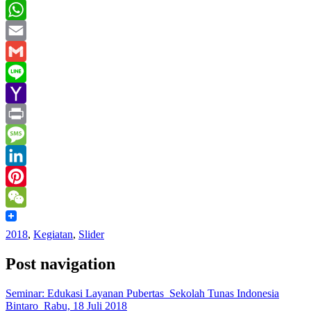
Twitter
WhatsApp
Email
Gmail
Line
Yahoo
Mail
Print
Message
LinkedIn
Pinterest
WeChat
2018
,
Kegiatan
,
Slider
Post navigation
Seminar: Edukasi Layanan Pubertas_Sekolah Tunas Indonesia
Bintaro_Rabu, 18 Juli 2018