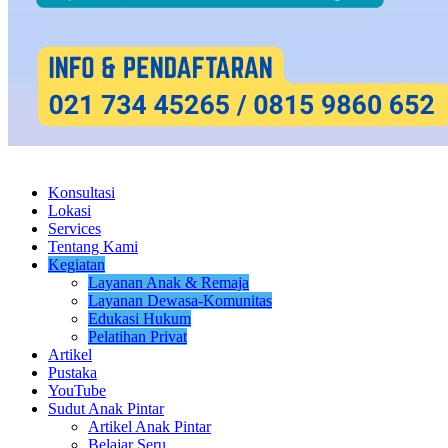
Konsultasi
Lokasi
Services
Tentang Kami
Kegiatan
Layanan Anak & Remaja
Layanan Dewasa-Komunitas
Edukasi Hukum
Pelatihan Privat
Artikel
Pustaka
YouTube
Sudut Anak Pintar
Artikel Anak Pintar
Belajar Seru