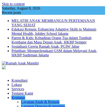
Skip to content
Saturday, August 8, 2026
Recent posts
MELATIH ANAK MEMBANGUN PERTEMANAN
YANG SEHAT
Edukasi Remaja: Enhancing Adaptive Skills to Maintain
Mental Health, Jubilee School Jakarta
Parent & Kids: Kehadiran Orang Tua dalam Tumbuh
Kembang dan Masa Depan Anak, HKBP Semper
Sosialisasi Gereja Ramah Anak, PGIW Jabar
Pelatihan: Memperlengkapi GSM dalam Melayani Anak,
HKBP Sudirman Jakarta
Konsultasi
Lokasi
Services
Tentang Kami
Kegiatan
Layanan Anak & Remaja
Layanan Dewasa-Komunitas