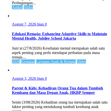
Perlingungan...
Artikel
Slider
August 7, 2026
bian
0
Edukasi Remaja: Enhancing Adaptive Skills to Maintain
Mental Health, Jubilee School Jakarta
Jum’at (27/8/2026) Kesehatan mental merupakan salah satu
aspek penting yang perlu mendapat perhatian pada masa
remaja....
2026
Kegiatan
Layanan Anak & Remaja
Slider
August 3, 2026
bian
0
Parent & Kids: Kehadiran Orang Tua dalam Tumbuh
Kembang dan Masa Depan Anak, HKBP Semper
Senin (3/08/2026) Kehadiran orang tua merupakan salah satu
faktor penting yang mendukung tumbuh kembang anak