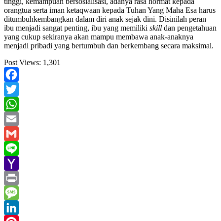
tinggi, kemampuan bersosialisasi, adanya rasa hormat kepada
orangtua serta iman ketaqwaan kepada Tuhan Yang Maha Esa harus
ditumbuhkembangkan dalam diri anak sejak dini. Disinilah peran
ibu menjadi sangat penting, ibu yang memiliki
skill
dan pengetahuan
yang cukup sekiranya akan mampu membawa anak-anaknya
menjadi pribadi yang bertumbuh dan berkembang secara maksimal.
Post Views:
1,301
Facebook
Twitter
WhatsApp
Email
Gmail
Line
Yahoo
Mail
Print
Message