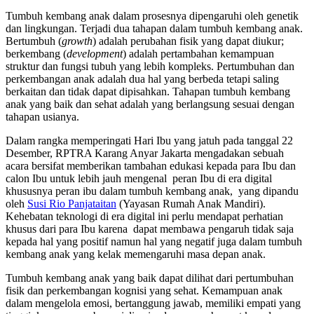
Tumbuh kembang anak dalam prosesnya dipengaruhi oleh genetik
dan lingkungan. Terjadi dua tahapan dalam tumbuh kembang anak.
Bertumbuh (
growth
) adalah perubahan fisik yang dapat diukur;
berkembang (
development
) adalah pertambahan kemampuan
struktur dan fungsi tubuh yang lebih kompleks. Pertumbuhan dan
perkembangan anak adalah dua hal yang berbeda tetapi saling
berkaitan dan tidak dapat dipisahkan. Tahapan tumbuh kembang
anak yang baik dan sehat adalah yang berlangsung sesuai dengan
tahapan usianya.
Dalam rangka memperingati Hari Ibu yang jatuh pada tanggal 22
Desember, RPTRA Karang Anyar Jakarta mengadakan sebuah
acara bersifat memberikan tambahan edukasi kepada para Ibu dan
calon Ibu untuk lebih jauh mengenal peran Ibu di era digital
khususnya peran ibu dalam tumbuh kembang anak, yang dipandu
oleh
Susi Rio Panjataitan
(Yayasan Rumah Anak Mandiri).
Kehebatan teknologi di era digital ini perlu mendapat perhatian
khusus dari para Ibu karena dapat membawa pengaruh tidak saja
kepada hal yang positif namun hal yang negatif juga dalam tumbuh
kembang anak yang kelak memengaruhi masa depan anak.
Tumbuh kembang anak yang baik dapat dilihat dari pertumbuhan
fisik dan perkembangan kognisi yang sehat. Kemampuan anak
dalam mengelola emosi, bertanggung jawab, memiliki empati yang