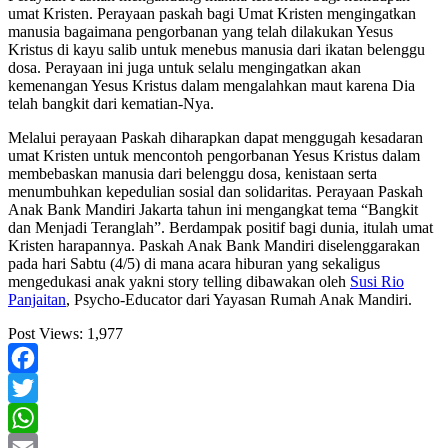
umat Kristen. Perayaan paskah bagi Umat Kristen mengingatkan
manusia bagaimana pengorbanan yang telah dilakukan Yesus
Kristus di kayu salib untuk menebus manusia dari ikatan belenggu
dosa. Perayaan ini juga untuk selalu mengingatkan akan
kemenangan Yesus Kristus dalam mengalahkan maut karena Dia
telah bangkit dari kematian-Nya.
Melalui perayaan Paskah diharapkan dapat menggugah kesadaran
umat Kristen untuk mencontoh pengorbanan Yesus Kristus dalam
membebaskan manusia dari belenggu dosa, kenistaan serta
menumbuhkan kepedulian sosial dan solidaritas. Perayaan Paskah
Anak Bank Mandiri Jakarta tahun ini mengangkat tema “Bangkit
dan Menjadi Teranglah”. Berdampak positif bagi dunia, itulah umat
Kristen harapannya. Paskah Anak Bank Mandiri diselenggarakan
pada hari Sabtu (4/5) di mana acara hiburan yang sekaligus
mengedukasi anak yakni story telling dibawakan oleh
Susi Rio
Panjaitan
, Psycho-Educator dari Yayasan Rumah Anak Mandiri.
Post Views:
1,977
Facebook
Twitter
WhatsApp