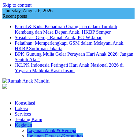
Skip to content
Thursday, August 6, 2026
Recent posts
Parent & Kids: Kehadiran Orang Tua dalam Tumbuh
Kembang dan Masa Depan Anak, HKBP Semper
Sosialisasi Gereja Ramah Anak, PGIW Jabar
Pelatihan: Memperlengkapi GSM dalam Melayani Anak,
HKBP Sudirman Jakarta
BPK Gunung Mulia Gelar Perayaan Hari Anak 2026: Jangan
Sentuh Aku"
JKLPK Indonesia Peringati Hari Anak Nasional 2026 di
Yayasan Mahkota Kasih Insani
Konsultasi
Lokasi
Services
Tentang Kami
Kegiatan
Layanan Anak & Remaja
Layanan Dewasa-Komunitas