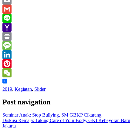
Email
Gmail
Line
Yahoo
Mail
Print
Message
LinkedIn
Pinterest
WeChat
2019
,
Kegiatan
,
Slider
Post navigation
Seminar Anak: Stop Bullying, SM GBKP Cikarang
Diskusi Remaja: Taking Care of Your Body, GKI Kebayoran Baru
Jakarta