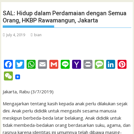
SAL: Hidup dalam Perdamaian dengan Semua
Orang, HKBP Rawamangun, Jakarta
July 4, 2019
bian
F
T
W
E
G
L
Y
P
M
L
P
a
w
h
m
m
i
a
r
e
i
i
W
c
i
a
a
a
n
h
i
s
n
n
e
e
t
t
i
i
e
o
n
s
k
t
Jakarta, Rabu (3/7/2019)
C
b
t
s
l
l
o
t
a
e
e
h
Mengajarkan tentang kasih kepada anak perlu dilakukan sejak
o
e
A
M
g
d
r
dini. Anak perlu dididik untuk mengasihi sesama manusia
a
meskipun berbeda-beda latar belakang. Anak dididik untuk
o
r
p
a
e
I
e
t
tidak membeda-bedakan orang berdasarkan suku, agama, dan
k
p
i
n
s
rasnya karena identitas ini umumnya telah dibawa masing-