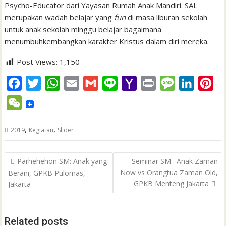
Psycho-Educator dari Yayasan Rumah Anak Mandiri. SAL
merupakan wadah belajar yang
fun
di masa liburan sekolah
untuk anak sekolah minggu belajar bagaimana
menumbuhkembangkan karakter Kristus dalam diri mereka.
Post Views:
1,150
F
T
W
E
G
L
Y
P
M
L
P
a
w
h
m
m
i
a
r
e
i
i
W
c
i
a
a
a
n
h
i
s
n
n
e
e
t
t
i
i
e
o
n
s
k
t
,
,
2019
Kegiatan
Slider
C
b
t
s
l
l
o
t
a
e
e
h
Post
o
e
A
M
g
d
r
Parhehehon SM: Anak yang
Seminar SM : Anak Zaman
a
navigation
Now vs Orangtua Zaman Old,
Berani, GPKB Pulomas,
o
r
p
a
e
I
e
t
GPKB Menteng Jakarta
Jakarta
k
p
i
n
s
l
t
Related posts