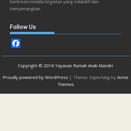
berkreasi melalui kegiatan yang edukatif dan
menyenangkan.
Follow Us
F
ac
e
Copyright © 2016 Yayasan Rumah Anak Mandiri
b
Proudly powered by WordPress
|
Theme: SuperMag by
Acme
o
Themes
o
k