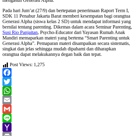
mengasuh Generasi Alpha.
Pada hari Jum’at (27/9) dan bertepatan penerimaan Raport Term I,
SDK 11 Penabur Jakarta Barat memberi kesempatan bagi orangtua
Generasi Alpha (siswa kelas 2 SD) untuk mendapat informasi yang
bernilai tentang parenting. Dikemas dalam acara Seminar Parenting,
Susi Rio Panjaitan
, Psycho-Educator dari Yayasan Rumah Anak
Mandiri memaparkan materi yang bertema “Smart Parenting untuk
Generasi Alpha”. Pemaparan materi disampaikan secara sistematis,
singkat dan jelas sehingga mudah dipahami dan diharapkan
orangtua dapat melakukannya degan baik dan tepat.
Post Views:
1,275
Facebook
Twitter
WhatsApp
Email
Gmail
Line