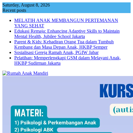
Skip
Saturday, August 8, 2026
to
Recent posts
content
MELATIH ANAK MEMBANGUN PERTEMANAN
YANG SEHAT
Edukasi Remaja: Enhancing Adaptive Skills to Maintain
Mental Health, Jubilee School Jakarta
Parent & Kids: Kehadiran Orang Tua dalam Tumbuh
Kembang dan Masa Depan Anak, HKBP Semper
Sosialisasi Gereja Ramah Anak, PGIW Jabar
Pelatihan: Memperlengkapi GSM dalam Melayani Anak,
HKBP Sudirman Jakarta