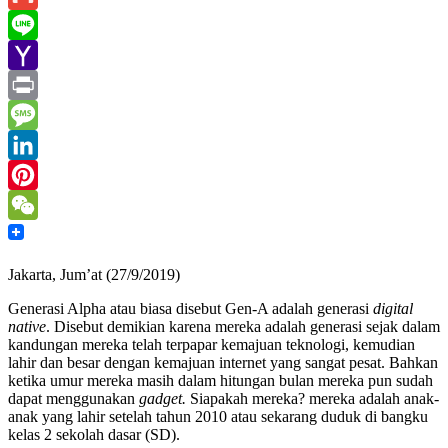
Gmail
Line
Yahoo
Mail
Print
Message
LinkedIn
Pinterest
WeChat
Jakarta, Jum’at (27/9/2019)
Generasi Alpha atau biasa disebut Gen-A adalah generasi
digital
native
. Disebut demikian karena mereka adalah generasi sejak dalam
kandungan mereka telah terpapar kemajuan teknologi, kemudian
lahir dan besar dengan kemajuan internet yang sangat pesat. Bahkan
ketika umur mereka masih dalam hitungan bulan mereka pun sudah
dapat menggunakan
gadget.
Siapakah mereka? mereka adalah anak-
anak yang lahir setelah tahun 2010 atau sekarang duduk di bangku
kelas 2 sekolah dasar (SD).