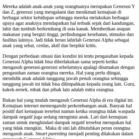
Mereka adalah anak-anak yang orangtuanya merupakan Generasi Y
dan Z, generasi yang mengalami dan menikmati kemajuan di
berbagai sektor kehidupan sehingga mereka melakukan berbagai
upaya agar anaknya mendapatkan hal terbaik sejak dari kandungan,
lahir dan tumbuh berkembang di usia kanak. Memberikan asupan
makanan yang bergizi tinggi, perlindungan kesehatan, stimulus dan
fasilitas lainnya. Jadi tidak heran lahirlah Generasi Alpha sebagai
anak yang sehat, cerdas, aktif dan berpikir kritis.
Dengan perbedaan situasi dan kondisi ini tentu pengasuhan kepada
Generasi Alpha tidak bisa diberlakukan sama seperti ketika
mengasuh generasi-generasi sebelumnya apalagi disamakan dengan
pengasuhan zaman orangtua mereka. Hal yang perlu diingat,
mendidik anak adalah tanggung jawab penuh orangtua sehingga
tanggung jawab ini tidak bisa dilimpahkan kepada orang lain. Guru,
kakek-nenek, mbak dan pihak lain adalah mitra orangtua.
Bukan hal yang mudah mengasuh Generasi Alpha di era digital ini.
Kemajuan internet memengaruhi perkembangan anak. Banyak hal
positif dari kemajuan tersebut namun ketika orangtua tidak waspada
dampak negatif juga sedang mengintai anak. Lari dari kemajuan
zaman untuk menghindari dampak negatif tersebut merupakan hal
yang tidak mungkin. Maka di sini lah dibutuhkan peran orangtua
mengasuh anak.
Smart parenting
menjadi penting dilakukan dalam