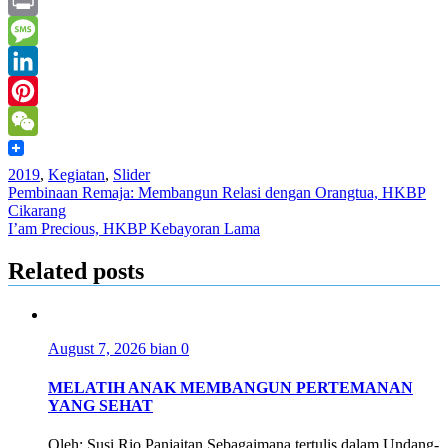
Yahoo
Mail
Print
Message
LinkedIn
Pinterest
WeChat
2019
,
Kegiatan
,
Slider
Post
Pembinaan Remaja: Membangun Relasi dengan Orangtua, HKBP
Cikarang
navigation
I’am Precious, HKBP Kebayoran Lama
Related posts
August 7, 2026
bian
0
MELATIH ANAK MEMBANGUN PERTEMANAN
YANG SEHAT
Oleh: Susi Rio Panjaitan Sebagaimana tertulis dalam Undang-