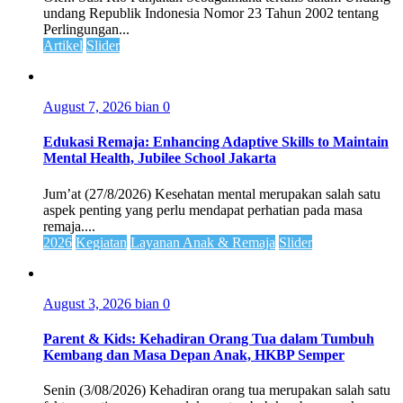
undang Republik Indonesia Nomor 23 Tahun 2002 tentang
Perlingungan...
Artikel
Slider
August 7, 2026
bian
0
Edukasi Remaja: Enhancing Adaptive Skills to Maintain
Mental Health, Jubilee School Jakarta
Jum’at (27/8/2026) Kesehatan mental merupakan salah satu
aspek penting yang perlu mendapat perhatian pada masa
remaja....
2026
Kegiatan
Layanan Anak & Remaja
Slider
August 3, 2026
bian
0
Parent & Kids: Kehadiran Orang Tua dalam Tumbuh
Kembang dan Masa Depan Anak, HKBP Semper
Senin (3/08/2026) Kehadiran orang tua merupakan salah satu