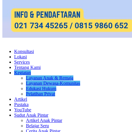
Konsultasi
Lokasi
Services
Tentang Kami
Kegiatan
Layanan Anak & Remaja
Layanan Dewasa-Komunitas
Edukasi Hukum
Pelatihan Privat
Artikel
Pustaka
YouTube
Sudut Anak Pintar
Artikel Anak Pintar
Belajar Seru
Cerita Anak Pintar