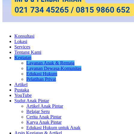
Konsultasi
Lokasi
Services
Tentang Kami
Kegiatan
Layanan Anak & Remaja
Layanan Dewasa-Komunitas
Edukasi Hukum
Pelatihan Privat
Artikel
Pustaka
YouTube
Sudut Anak Pintar
Artikel Anak Pintar
Belajar Seru
Cerita Anak Pintar
Karya Anak Pintar
Edukasi Hukum untuk Anak
Arsip Kegiatan & Artikel