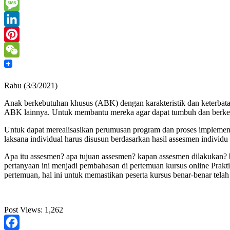
Mail
Print
Message
LinkedIn
Pinterest
WeChat
Rabu (3/3/2021)
Anak berkebutuhan khusus (ABK) dengan karakteristik dan keterbatasa
ABK lainnya. Untuk membantu mereka agar dapat tumbuh dan berkem
Untuk dapat merealisasikan perumusan program dan proses implement
laksana individual harus disusun berdasarkan hasil assesmen individ
Apa itu assesmen? apa tujuan assesmen? kapan assesmen dilakukan?
pertanyaan ini menjadi pembahasan di pertemuan kursus online Prakt
pertemuan, hal ini untuk memastikan peserta kursus benar-benar tel
Post Views:
1,262