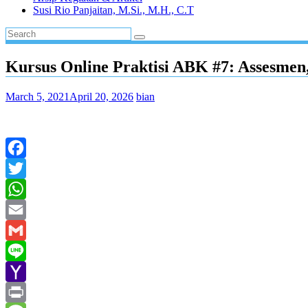
Susi Rio Panjaitan, M.Si., M.H., C.T
Kursus Online Praktisi ABK #7: Assesmen
March 5, 2021
April 20, 2026
bian
Facebook
Twitter
WhatsApp
Email
Gmail
Line
Yahoo