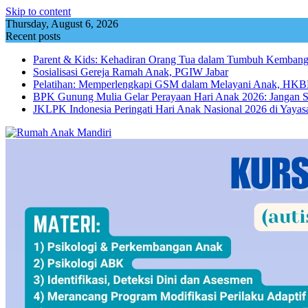
Skip to content
Thursday, August 6, 2026
Recent posts
Parent & Kids: Kehadiran Orang Tua dalam Tumbuh Kemba
Sosialisasi Gereja Ramah Anak, PGIW Jabar
Pelatihan: Memperlengkapi GSM dalam Melayani Anak, HKBP
BPK Gunung Mulia Gelar Perayaan Hari Anak 2026: Jangan 
JKLPK Indonesia Peringati Hari Anak Nasional 2026 di Yayas