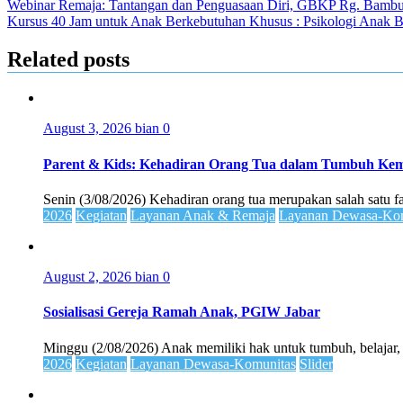
Webinar Remaja: Tantangan dan Penguasaan Diri, GBKP Rg. Bamb
Kursus 40 Jam untuk Anak Berkebutuhan Khusus : Psikologi Anak B
Related posts
August 3, 2026
bian
0
Parent & Kids: Kehadiran Orang Tua dalam Tumbuh K
Senin (3/08/2026) Kehadiran orang tua merupakan salah satu 
2026
Kegiatan
Layanan Anak & Remaja
Layanan Dewasa-Kom
August 2, 2026
bian
0
Sosialisasi Gereja Ramah Anak, PGIW Jabar
Minggu (2/08/2026) Anak memiliki hak untuk tumbuh, belajar,
2026
Kegiatan
Layanan Dewasa-Komunitas
Slider