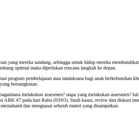
n yang mereka sandang, sehingga untuk hidup mereka membutuhkan orang
bang optimal maka diperlukan rencana langkah ke depan.
asi program pembelajaran atau tatalaksana bagi anak berkebutuhan kh
u yang bersangkutan.
 bagaimana melakukan assesmen? siapa yang melakukan assesmen? hal
isi ABK #7 pada hari Rabu (03/03). Studi kasus,
review
dan diskusi men
ah memahami dan menguasai seluruh materi yang disampaikan.