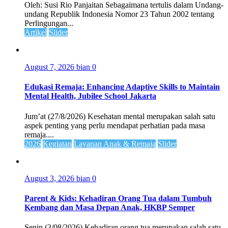
Oleh: Susi Rio Panjaitan Sebagaimana tertulis dalam Undang-
undang Republik Indonesia Nomor 23 Tahun 2002 tentang
Perlingungan...
Artikel
Slider
August 7, 2026
bian
0
Edukasi Remaja: Enhancing Adaptive Skills to Maintain
Mental Health, Jubilee School Jakarta
Jum’at (27/8/2026) Kesehatan mental merupakan salah satu
aspek penting yang perlu mendapat perhatian pada masa
remaja....
2026
Kegiatan
Layanan Anak & Remaja
Slider
August 3, 2026
bian
0
Parent & Kids: Kehadiran Orang Tua dalam Tumbuh
Kembang dan Masa Depan Anak, HKBP Semper
Senin (3/08/2026) Kehadiran orang tua merupakan salah satu