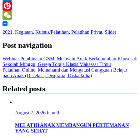
LinkedIn
Pinterest
WeChat
2021
,
Kegiatan
,
Kursus/Pelatihan
,
Pelatihan Privat
,
Slider
Post navigation
Webinar Pembinaan GSM: Melayani Anak Berkebutuhan Khusus di
Sekolah Minggu, Gereja Toraja Klasis Makassar Timur
Pelatihan Online: Memahami dan Mengatasi Gangguan Belajar
pada Anak (Disleksia; Disgrafia; Diskalkulia)
Related posts
August 7, 2026
bian
0
MELATIH ANAK MEMBANGUN PERTEMANAN
YANG SEHAT