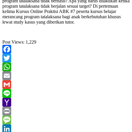
program tatalaksana tidak berhasil? Apa yang harus dilakukan ketika
program tatalaksana tidak berjalan sesuai target? Di pertemuan
kelima Kursus Online Praktisi ABK #7 peserta kursus belajar
merancang program tatalaksana bagi anak berkebutuhan khusus
lewat study kasus yang diberikan tutor.
Post Views:
1,229
Facebook
Twitter
WhatsApp
Email
Gmail
Line
Yahoo
Mail
Print
Message