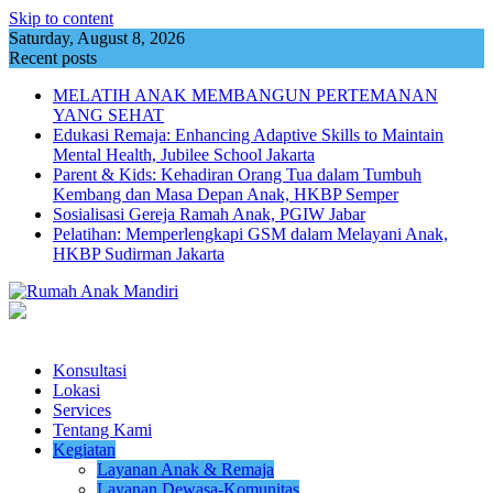
Skip to content
Saturday, August 8, 2026
Recent posts
MELATIH ANAK MEMBANGUN PERTEMANAN
YANG SEHAT
Edukasi Remaja: Enhancing Adaptive Skills to Maintain
Mental Health, Jubilee School Jakarta
Parent & Kids: Kehadiran Orang Tua dalam Tumbuh
Kembang dan Masa Depan Anak, HKBP Semper
Sosialisasi Gereja Ramah Anak, PGIW Jabar
Pelatihan: Memperlengkapi GSM dalam Melayani Anak,
HKBP Sudirman Jakarta
Konsultasi
Lokasi
Services
Tentang Kami
Kegiatan
Layanan Anak & Remaja
Layanan Dewasa-Komunitas