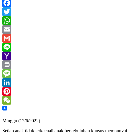
Facebook
Twitter
WhatsApp
Email
Gmail
Line
Yahoo
Mail
Print
Message
LinkedIn
Pinterest
WeChat
Minggu (12/6/2022)
Setiap anak tidak terkecuali anak berkebutuhan khusus mempunyai