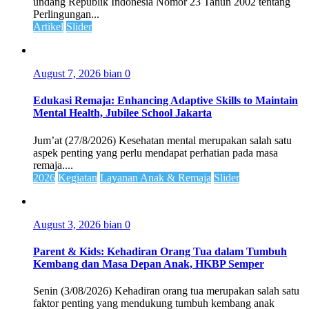
undang Republik Indonesia Nomor 23 Tahun 2002 tentang
Perlingungan...
Artikel
Slider
August 7, 2026
bian
0
Edukasi Remaja: Enhancing Adaptive Skills to Maintain
Mental Health, Jubilee School Jakarta
Jum’at (27/8/2026) Kesehatan mental merupakan salah satu
aspek penting yang perlu mendapat perhatian pada masa
remaja....
2026
Kegiatan
Layanan Anak & Remaja
Slider
August 3, 2026
bian
0
Parent & Kids: Kehadiran Orang Tua dalam Tumbuh
Kembang dan Masa Depan Anak, HKBP Semper
Senin (3/08/2026) Kehadiran orang tua merupakan salah satu
faktor penting yang mendukung tumbuh kembang anak