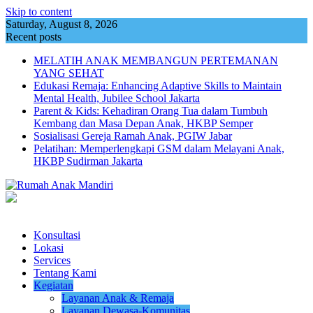
Skip to content
Saturday, August 8, 2026
Recent posts
MELATIH ANAK MEMBANGUN PERTEMANAN
YANG SEHAT
Edukasi Remaja: Enhancing Adaptive Skills to Maintain
Mental Health, Jubilee School Jakarta
Parent & Kids: Kehadiran Orang Tua dalam Tumbuh
Kembang dan Masa Depan Anak, HKBP Semper
Sosialisasi Gereja Ramah Anak, PGIW Jabar
Pelatihan: Memperlengkapi GSM dalam Melayani Anak,
HKBP Sudirman Jakarta
Konsultasi
Lokasi
Services
Tentang Kami
Kegiatan
Layanan Anak & Remaja
Layanan Dewasa-Komunitas