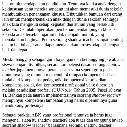
hak untuk mendapatkan pendidikan. Tentunya ketika anak dengan
kekhususan yang mereka sandang ini akan memasuki dunia sekolah
membutuhkan penanganan khusus. Dibutuhkan bantuan dari orang
lain untuk memperkenalkan anak dengan dunia sekolah sehingga
anak bisa mengikuti setiap kegiatan dan aturan yang berlaku di
sekolah. Disinilah diperlukan pemberian pendampingan khusus
kepada anak tersebut agar ini tidak menjadi momok yang
menakutkan baginya. Peran seorang shadow teacher sangat penting
dalam hal ini agar anak dapat menjalankan proses adaptasi dengan
baik dan tepat.
Meski dianggap sebagai guru bayangan dan bertanggung jawab atas
siswa dengan disabilitas, secara kompetensi dasar seorang
shadow
teacher
juga mempunyai peran secara sama seperti guru pada
umumnya yang dituntut memenuhi 4 (empat) kompetensi dasar
mulai dari kompetensi pedagogik, kompetensi kepribadian,
kompetensi sosial, dan kompetensi profesional yang diperoleh
melalui pendidikan profesi. (UU No.14 Tahun 2005, Pasal 10 ayat
1). Bahkan pada tataran implementasinya seorang
shadow teacher
mempunyai kompetensi tambahan yang harus dipenuhinya guna
mendukung profesinya.
Sebagai praktisi ABK yang profesional tentunya ia harus juga
mengenal, siapa itu shadow teacher? apa tugas dan tanggung jawab
seorang shadow teacher? bagaimana seorang shadow teacher