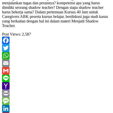
menjalankan tugas dan perannya? kompetensi apa yang harus
dimiliki seorang shadow teacher? Dengan siapa shadow teacher
harus bekerja sama? Dalam pertemuan Kursus 40 Jam untuk
Caregivers ABK peserta kursus belajar, berdiskusi juga studi kasus
yang berkaitan dengan hal ini dalam materi Menjadi Shadow
Teacher.
Post Views:
2,587
Facebook
Twitter
WhatsApp
Email
Gmail
Line
Yahoo
Mail
Print
Message