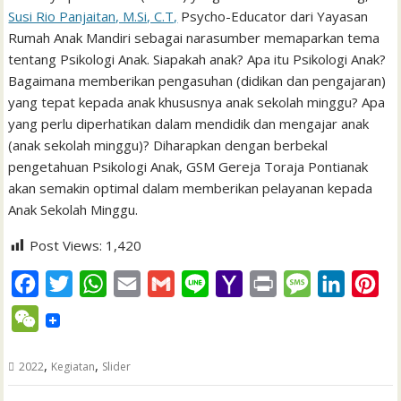
Susi Rio Panjaitan, M.Si, C.T,
Psycho-Educator dari Yayasan
Rumah Anak Mandiri sebagai narasumber memaparkan tema
tentang Psikologi Anak. Siapakah anak? Apa itu Psikologi Anak?
Bagaimana memberikan pengasuhan (didikan dan pengajaran)
yang tepat kepada anak khususnya anak sekolah minggu? Apa
yang perlu diperhatikan dalam mendidik dan mengajar anak
(anak sekolah minggu)? Diharapkan dengan berbekal
pengetahuan Psikologi Anak, GSM Gereja Toraja Pontianak
akan semakin optimal dalam memberikan pelayanan kepada
Anak Sekolah Minggu.
Post Views:
1,420
F
T
W
E
G
L
Y
P
M
L
P
a
w
h
m
m
i
a
r
e
i
i
W
c
i
a
a
a
n
h
i
s
n
n
e
e
t
t
i
i
e
o
n
s
k
t
,
,
2022
Kegiatan
Slider
C
b
t
s
l
l
o
t
a
e
e
h