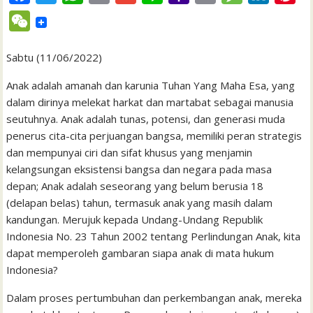
a
w
h
m
m
i
a
r
e
i
i
W
c
i
a
a
a
n
h
i
s
n
n
e
e
t
t
i
i
e
o
n
s
k
t
Sabtu (11/06/2022)
C
b
t
s
l
l
o
t
a
e
e
h
Anak adalah amanah dan karunia Tuhan Yang Maha Esa, yang
o
e
A
M
g
d
r
dalam dirinya melekat harkat dan martabat sebagai manusia
a
seutuhnya. Anak adalah tunas, potensi, dan generasi muda
o
r
p
a
e
I
e
t
penerus cita-cita perjuangan bangsa, memiliki peran strategis
k
p
i
n
s
dan mempunyai ciri dan sifat khusus yang menjamin
l
t
kelangsungan eksistensi bangsa dan negara pada masa
depan; Anak adalah seseorang yang belum berusia 18
(delapan belas) tahun, termasuk anak yang masih dalam
kandungan. Merujuk kepada Undang-Undang Republik
Indonesia No. 23 Tahun 2002 tentang Perlindungan Anak, kita
dapat memperoleh gambaran siapa anak di mata hukum
Indonesia?
Dalam proses pertumbuhan dan perkembangan anak, mereka