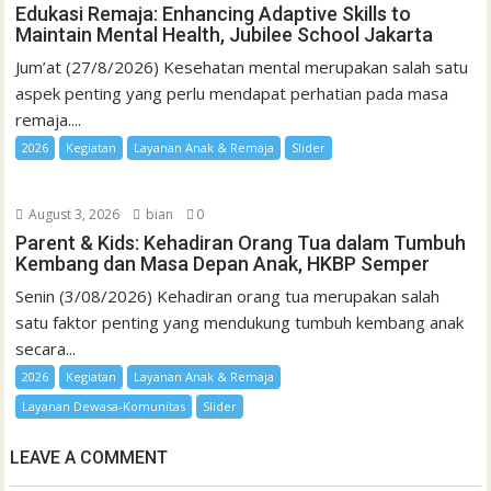
Edukasi Remaja: Enhancing Adaptive Skills to
Maintain Mental Health, Jubilee School Jakarta
Jum’at (27/8/2026) Kesehatan mental merupakan salah satu
aspek penting yang perlu mendapat perhatian pada masa
remaja....
2026
Kegiatan
Layanan Anak & Remaja
Slider
August 3, 2026
bian
0
Parent & Kids: Kehadiran Orang Tua dalam Tumbuh
Kembang dan Masa Depan Anak, HKBP Semper
Senin (3/08/2026) Kehadiran orang tua merupakan salah
satu faktor penting yang mendukung tumbuh kembang anak
secara...
2026
Kegiatan
Layanan Anak & Remaja
Layanan Dewasa-Komunitas
Slider
LEAVE A COMMENT