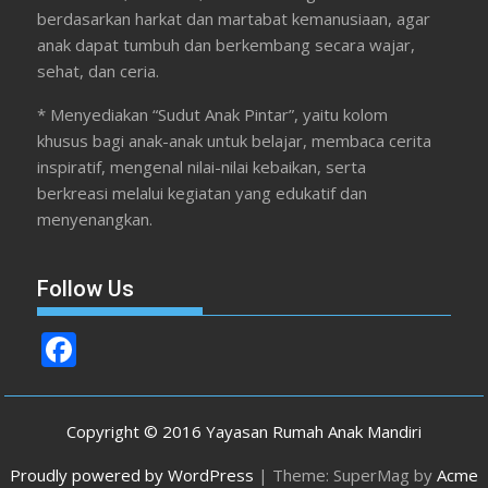
berdasarkan harkat dan martabat kemanusiaan, agar
anak dapat tumbuh dan berkembang secara wajar,
sehat, dan ceria.
* Menyediakan “Sudut Anak Pintar”, yaitu kolom
khusus bagi anak-anak untuk belajar, membaca cerita
inspiratif, mengenal nilai-nilai kebaikan, serta
berkreasi melalui kegiatan yang edukatif dan
menyenangkan.
Follow Us
F
ac
e
Copyright © 2016 Yayasan Rumah Anak Mandiri
b
Proudly powered by WordPress
|
Theme: SuperMag by
Acme