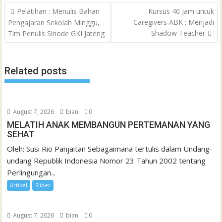
Post
o
e
A
M
g
d
r
Pelatihan : Menulis Bahan
Kursus 40 Jam untuk
a
navigation
Caregivers ABK : Menjadi
Pengajaran Sekolah Minggu,
o
r
p
a
e
I
e
t
Shadow Teacher
Tim Penulis Sinode GKI Jateng
k
p
i
n
s
l
t
Related posts
August 7, 2026
bian
0
MELATIH ANAK MEMBANGUN PERTEMANAN YANG
SEHAT
Oleh: Susi Rio Panjaitan Sebagaimana tertulis dalam Undang-
undang Republik Indonesia Nomor 23 Tahun 2002 tentang
Perlingungan...
Artikel
Slider
August 7, 2026
bian
0