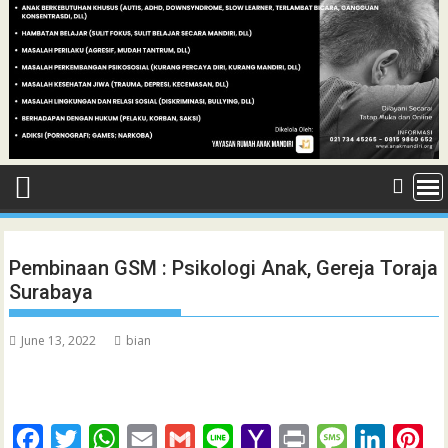
Pembinaan GSM : Psikologi Anak, Gereja Toraja
Surabaya
June 13, 2022
bian
F
T
W
E
G
L
Y
P
M
L
P