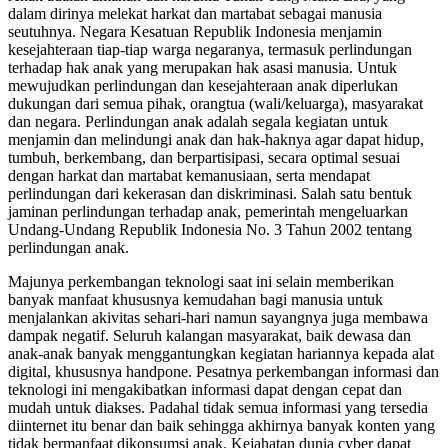
dalam dirinya melekat harkat dan martabat sebagai manusia
seutuhnya. Negara Kesatuan Republik Indonesia menjamin
kesejahteraan tiap-tiap warga negaranya, termasuk perlindungan
terhadap hak anak yang merupakan hak asasi manusia. Untuk
mewujudkan perlindungan dan kesejahteraan anak diperlukan
dukungan dari semua pihak, orangtua (wali/keluarga), masyarakat
dan negara. Perlindungan anak adalah segala kegiatan untuk
menjamin dan melindungi anak dan hak-haknya agar dapat hidup,
tumbuh, berkembang, dan berpartisipasi, secara optimal sesuai
dengan harkat dan martabat kemanusiaan, serta mendapat
perlindungan dari kekerasan dan diskriminasi. Salah satu bentuk
jaminan perlindungan terhadap anak, pemerintah mengeluarkan
Undang-Undang Republik Indonesia No. 3 Tahun 2002 tentang
perlindungan anak.
Majunya perkembangan teknologi saat ini selain memberikan
banyak manfaat khususnya kemudahan bagi manusia untuk
menjalankan akivitas sehari-hari namun sayangnya juga membawa
dampak negatif. Seluruh kalangan masyarakat, baik dewasa dan
anak-anak banyak menggantungkan kegiatan hariannya kepada alat
digital, khususnya handpone. Pesatnya perkembangan informasi dan
teknologi ini mengakibatkan informasi dapat dengan cepat dan
mudah untuk diakses. Padahal tidak semua informasi yang tersedia
diinternet itu benar dan baik sehingga akhirnya banyak konten yang
tidak bermanfaat dikonsumsi anak. Kejahatan dunia cyber dapat