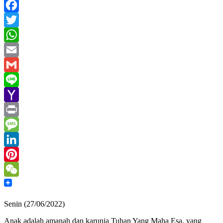
Facebook
Twitter
WhatsApp
Email
Gmail
Line
Yahoo
Mail
Print
Message
LinkedIn
Pinterest
WeChat
Senin (27/06/2022)
Anak adalah amanah dan karunia Tuhan Yang Maha Esa, yang