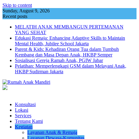
Skip to content
Sunday, August 9, 2026
Recent posts
MELATIH ANAK MEMBANGUN PERTEMANAN
YANG SEHAT
Edukasi Remaja: Enhancing Adaptive Skills to Maintain
Mental Health, Jubilee School Jakarta
Parent & Kids: Kehadiran Orang Tua dalam Tumbuh
Kembang dan Masa Depan Anak, HKBP Semper
Sosialisasi Gereja Ramah Anak, PGIW Jabar
Pelatihan: Memperlengkapi GSM dalam Melayani Anak,
HKBP Sudirman Jakarta
Konsultasi
Lokasi
Services
Tentang Kami
Kegiatan
Layanan Anak & Remaja
Layanan Dewasa-Komunitas