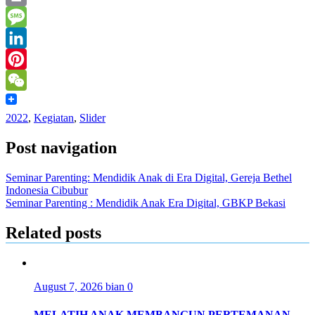
Mail
Print
Message
LinkedIn
Pinterest
WeChat
2022
,
Kegiatan
,
Slider
Post navigation
Seminar Parenting: Mendidik Anak di Era Digital, Gereja Bethel
Indonesia Cibubur
Seminar Parenting : Mendidik Anak Era Digital, GBKP Bekasi
Related posts
August 7, 2026
bian
0
MELATIH ANAK MEMBANGUN PERTEMANAN