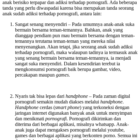
anak berisiko terpapar dan adiksi terhadap pornografi. Ada beberapa
tanda yang perlu diwaspadai karena bisa merupakan tanda seorang
anak sudah adiksi terhadap pornografi, antara lain:
Sangat senang menyendiri – Pada umumnya anak-anak suka
bermain bersama teman-temannya. Bahkan, anak yang
dianggap pendiam pun mau bermain bersama dengan teman-
temannya terutama teman-teman yang mereka nilai
menyenangkan. Akan tetapi, jika seorang anak sudah adiksi
terhadap pornografi, maka walaupun tadinya ia termasuk anak
yang senang bermain bersama teman-temannya, ia menjadi
sangat suka menyendiri. Dalam kesendirian terebut ia
mengkonsumsi pornografi baik berupa gambar, video,
percakapan maupun
games
.
Nyaris tak bisa lepas dari
handphone –
Pada zaman digital
pornografi semakin mudah diakses melalui
handphone
.
Handphone
cerdas (
smart phone
) yang terkoneksi dengan
jaringan internet digunakan banyak anak untuk menyimpan
dan menikmati
pornografi
. Pornografi dikirimkan dan
diterima dari berbagai aplikasi, misalnya whatsapp. Anak-
anak juga dapat mengakses pornografi melalui youtube,
games dan berbagai aplikasi yang berkonten porno. Semua ini