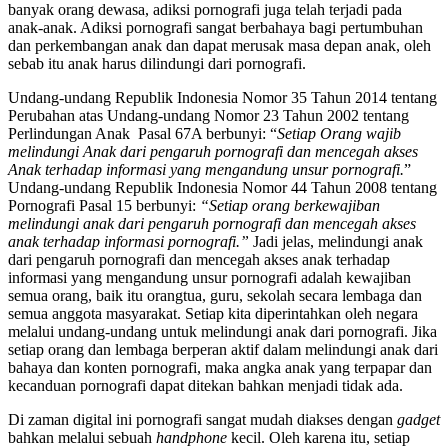
banyak orang dewasa, adiksi pornografi juga telah terjadi pada
anak-anak. Adiksi pornografi sangat berbahaya bagi pertumbuhan
dan perkembangan anak dan dapat merusak masa depan anak, oleh
sebab itu anak harus dilindungi dari pornografi.
Undang-undang Republik Indonesia Nomor 35 Tahun 2014 tentang
Perubahan atas Undang-undang Nomor 23 Tahun 2002 tentang
Perlindungan Anak Pasal 67A berbunyi: “
Setiap Orang wajib
melindungi Anak dari pengaruh pornografi dan mencegah akses
Anak terhadap informasi yang mengandung unsur pornografi.
”
Undang-undang Republik Indonesia Nomor 44 Tahun 2008 tentang
Pornografi Pasal 15 berbunyi:
“Setiap orang berkewajiban
melindungi anak dari pengaruh pornografi dan mencegah akses
anak terhadap informasi pornografi.”
Jadi jelas, melindungi anak
dari pengaruh pornografi dan mencegah akses anak terhadap
informasi yang mengandung unsur pornografi adalah kewajiban
semua orang, baik itu orangtua, guru, sekolah secara lembaga dan
semua anggota masyarakat. Setiap kita diperintahkan oleh negara
melalui undang-undang untuk melindungi anak dari pornografi. Jika
setiap orang dan lembaga berperan aktif dalam melindungi anak dari
bahaya dan konten pornografi, maka angka anak yang terpapar dan
kecanduan pornografi dapat ditekan bahkan menjadi tidak ada.
Di zaman digital ini pornografi sangat mudah diakses dengan
gadget
bahkan melalui sebuah
handphone
kecil. Oleh karena itu, setiap