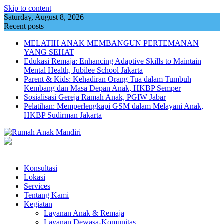
Skip to content
Saturday, August 8, 2026
Recent posts
MELATIH ANAK MEMBANGUN PERTEMANAN
YANG SEHAT
Edukasi Remaja: Enhancing Adaptive Skills to Maintain
Mental Health, Jubilee School Jakarta
Parent & Kids: Kehadiran Orang Tua dalam Tumbuh
Kembang dan Masa Depan Anak, HKBP Semper
Sosialisasi Gereja Ramah Anak, PGIW Jabar
Pelatihan: Memperlengkapi GSM dalam Melayani Anak,
HKBP Sudirman Jakarta
Konsultasi
Lokasi
Services
Tentang Kami
Kegiatan
Layanan Anak & Remaja
Layanan Dewasa-Komunitas