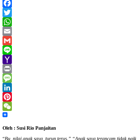
Facebook
Twitter
WhatsApp
Email
Gmail
Line
Yahoo
Mail
Print
Message
LinkedIn
Pinterest
WeChat
Oleh : Susi Rio Panjaitan
“
Bu, nilai anak saya turun terus.” “Anak saya terancam tidak naik