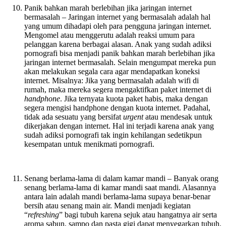
Panik bahkan marah berlebihan jika jaringan internet
bermasalah – Jaringan internet yang bermasalah adalah hal
yang umum dihadapi oleh para pengguna jaringan internet.
Mengomel atau menggerutu adalah reaksi umum para
pelanggan karena berbagai alasan. Anak yang sudah adiksi
pornografi bisa menjadi panik bahkan marah berlebihan jika
jaringan internet bermasalah. Selain mengumpat mereka pun
akan melakukan segala cara agar mendapatkan koneksi
internet. Misalnya: Jika yang bermasalah adalah wifi di
rumah, maka mereka segera mengaktifkan paket internet di
handphone
. Jika ternyata kuota paket habis, maka dengan
segera mengisi handphone dengan kuota internet. Padahal,
tidak ada sesuatu yang bersifat
urgent
atau mendesak untuk
dikerjakan dengan internet. Hal ini terjadi karena anak yang
sudah adiksi pornografi tak ingin kehilangan sedetikpun
kesempatan untuk menikmati pornografi.
Senang berlama-lama di dalam kamar mandi – Banyak orang
senang berlama-lama di kamar mandi saat mandi. Alasannya
antara lain adalah mandi berlama-lama supaya benar-benar
bersih atau senang main air. Mandi menjadi kegiatan
“
refreshing
” bagi tubuh karena sejuk atau hangatnya air serta
aroma sabun, sampo dan pasta gigi dapat menyegarkan tubuh.