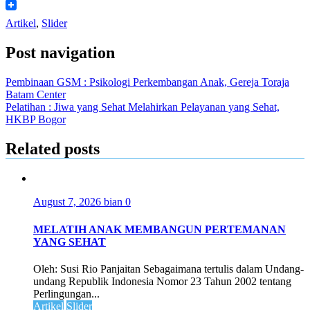
WeChat
Artikel
,
Slider
Post navigation
Pembinaan GSM : Psikologi Perkembangan Anak, Gereja Toraja
Batam Center
Pelatihan : Jiwa yang Sehat Melahirkan Pelayanan yang Sehat,
HKBP Bogor
Related posts
August 7, 2026
bian
0
MELATIH ANAK MEMBANGUN PERTEMANAN
YANG SEHAT
Oleh: Susi Rio Panjaitan Sebagaimana tertulis dalam Undang-
undang Republik Indonesia Nomor 23 Tahun 2002 tentang
Perlingungan...
Artikel
Slider