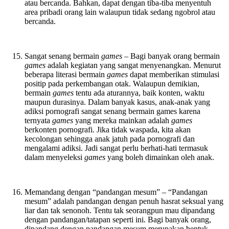
atau bercanda. Bahkan, dapat dengan tiba-tiba menyentuh
area pribadi orang lain walaupun tidak sedang ngobrol atau
bercanda.
Sangat senang bermain
games –
Bagi banyak orang bermain
games
adalah kegiatan yang sangat menyenangkan. Menurut
beberapa literasi bermain
games
dapat memberikan stimulasi
positip pada perkembangan otak. Walaupun demikian,
bermain
games
tentu ada aturannya, baik konten, waktu
maupun durasinya. Dalam banyak kasus, anak-anak yang
adiksi pornografi sangat senang bermain games karena
ternyata
games
yang mereka mainkan adalah
games
berkonten pornografi. Jika tidak waspada, kita akan
kecolongan sehingga anak jatuh pada pornografi dan
mengalami adiksi. Jadi sangat perlu berhati-hati termasuk
dalam menyeleksi
games
yang boleh dimainkan oleh anak.
Memandang dengan “pandangan mesum” – “Pandangan
mesum” adalah pandangan dengan penuh hasrat seksual yang
liar dan tak senonoh. Tentu tak seorangpun mau dipandang
dengan pandangan/tatapan seperti ini. Bagi banyak orang,
dipandang dengan pandangan mesum merupakan bentuk