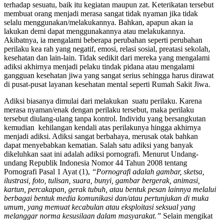
terhadap sesuatu, baik itu kegiatan maupun zat. Keterikatan tersebut
membuat orang menjadi merasa sangat tidak nyaman jika tidak
selalu menggunakan/melakukannya. Bahkan, apapun akan ia
lakukan demi dapat menggunakannya atau melakukannya.
Akibatnya, ia mengalami beberapa perubahan seperti perubahan
perilaku kea rah yang negatif, emosi, relasi sosial, preatasi sekolah,
kesehatan dan lain-lain. Tidak sedikit dari mereka yang mengalami
adiksi akhirnya menjadi pelaku tindak pidana atau mengalami
gangguan kesehatan jiwa yang sangat serius sehingga harus dirawat
di pusat-pusat layanan kesehatan mental seperti Rumah Sakit Jiwa.
Adiksi biasanya dimulai dari melakukan suatu perilaku. Karena
merasa nyaman/enak dengan perilaku tersebut, maka perilaku
tersebut diulang-ulang tanpa kontrol. Individu yang bersangkutan
kemudian kehilangan kendali atas perilakunya hingga akhirnya
menjadi adiksi. Adiksi sangat berbahaya, merusak otak bahkan
dapat menyebabkan kematian. Salah satu adiksi yang banyak
dikeluhkan saat ini adalah adiksi pornografi. Menurut Undang-
undang Republik Indonesia Nomor 44 Tahun 2008 tentang
Pornografi Pasal 1 Ayat (1),
“Pornografi adalah gambar, sketsa,
ilustrasi, foto, tulisan, suara, bunyi, gambar bergerak, animasi,
kartun, percakapan, gerak tubuh, atau bentuk pesan lainnya melalui
berbagai bentuk media komunikasi dan/atau pertunjukan di muka
umum, yang memuat kecabulan atau eksploitasi seksual yang
melanggar norma kesusilaan dalam masyarakat.”
Selain mengikat