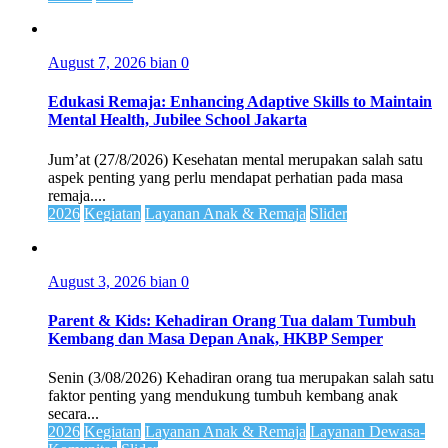
August 7, 2026
bian
0
Edukasi Remaja: Enhancing Adaptive Skills to Maintain
Mental Health, Jubilee School Jakarta
Jum’at (27/8/2026) Kesehatan mental merupakan salah satu
aspek penting yang perlu mendapat perhatian pada masa
remaja....
2026
Kegiatan
Layanan Anak & Remaja
Slider
August 3, 2026
bian
0
Parent & Kids: Kehadiran Orang Tua dalam Tumbuh
Kembang dan Masa Depan Anak, HKBP Semper
Senin (3/08/2026) Kehadiran orang tua merupakan salah satu
faktor penting yang mendukung tumbuh kembang anak
secara...
2026
Kegiatan
Layanan Anak & Remaja
Layanan Dewasa-