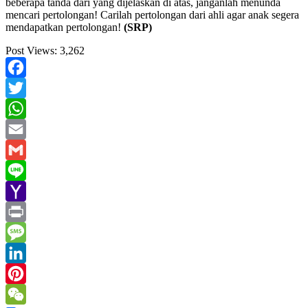
beberapa tanda dari yang dijelaskan di atas, janganlah menunda
mencari pertolongan! Carilah pertolongan dari ahli agar anak segera
mendapatkan pertolongan!
(SRP)
Post Views:
3,262
Facebook
Twitter
WhatsApp
Email
Gmail
Line
Yahoo
Mail
Print
Message
LinkedIn
Pinterest