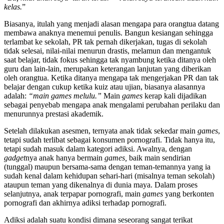
kelas.
”
Biasanya, itulah yang menjadi alasan mengapa para orangtua datang
membawa anaknya menemui penulis. Bangun kesiangan sehingga
terlambat ke sekolah, PR tak pernah dikerjakan, tugas di sekolah
tidak selesai, nilai-nilai menurun drastis, melamun dan mengantuk
saat belajar, tidak fokus sehingga tak nyambung ketika ditanya oleh
guru dan lain-lain, merupakan keterangan lanjutan yang diberikan
oleh orangtua. Ketika ditanya mengapa tak mengerjakan PR dan tak
belajar dengan cukup ketika kuiz atau ujian, biasanya alasannya
adalah:
“main games melulu.”
Main
games
kerap kali dijadikan
sebagai penyebab mengapa anak mengalami perubahan perilaku dan
menurunnya prestasi akademik.
Setelah dilakukan asesmen, ternyata anak tidak sekedar main
games
,
tetapi sudah terlibat sebagai konsumen pornografi. Tidak hanya itu,
tetapi sudah masuk dalam kategori adiksi. Awalnya, dengan
gadget
nya anak hanya bermain
games,
baik main sendirian
(tunggal) maupun bersama-sama dengan teman-temannya yang ia
sudah kenal dalam kehidupan sehari-hari (misalnya teman sekolah)
ataupun teman yang dikenalnya di dunia maya. Dalam proses
selanjutnya, anak terpapar pornografi, main
games
yang berkonten
pornografi dan akhirnya adiksi terhadap pornografi.
Adiksi adalah suatu kondisi dimana seseorang sangat terikat