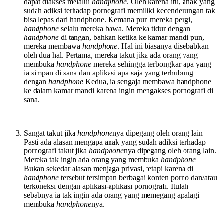
dapat diakses melalui
handphone
. Oleh karena itu, anak yang
sudah adiksi terhadap pornografi memiliki kecenderungan tak
bisa lepas dari handphone. Kemana pun mereka pergi,
handphone
selalu mereka bawa. Mereka tidur dengan
handphone
di tangan, bahkan ketika ke kamar mandi pun,
mereka membawa
handphone
. Hal ini biasanya disebabkan
oleh dua hal. Pertama, mereka takut jika ada orang yang
membuka
handphone
mereka sehingga terbongkar apa yang
ia simpan di sana dan aplikasi apa saja yang terhubung
dengan
handphone
Kedua, ia sengaja membawa handphone
ke dalam kamar mandi karena ingin mengakses pornografi di
sana.
Sangat takut jika
handphone
nya dipegang oleh orang lain –
Pasti ada alasan mengapa anak yang sudah adiksi terhadap
pornografi takut jika
handphone
nya dipegang oleh orang lain.
Mereka tak ingin ada orang yang membuka
handphone
Bukan sekedar alasan menjaga privasi, tetapi karena di
handphone
tersebut tersimpan berbagai konten porno dan/atau
terkoneksi dengan aplikasi-aplikasi pornografi. Itulah
sebabnya ia tak ingin ada orang yang memegang apalagi
membuka
handphone
nya.