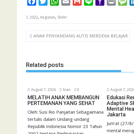
F
T
W
E
G
L
Y
P
M
a
w
h
m
m
i
a
r
e
,
,
2022
Kegiatan
Slider
c
i
a
a
a
n
h
i
s
e
t
t
i
i
e
o
n
s
Post
ANAK PENYANDANG AUTIS MERDEKA BELAJAR
b
t
s
l
l
o
t
a
navigation
o
e
A
M
g
o
r
p
a
e
k
p
i
Related posts
l
August 7, 2026
bian
0
August 7, 202
MELATIH ANAK MEMBANGUN
Edukasi Re
PERTEMANAN YANG SEHAT
Adaptive Sk
Mental Hea
Oleh: Susi Rio Panjaitan Sebagaimana
Jakarta
tertulis dalam Undang-undang
Jum’at (27/8
Republik Indonesia Nomor 23 Tahun
mental merup
2002 tentang Perlingungan...