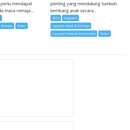
 perlu mendapat
penting yang mendukung tumbuh
a masa remaja....
kembang anak secara...
n
2026
Kegiatan
& Remaja
Slider
Layanan Anak & Remaja
Layanan Dewasa-Komunitas
Slider