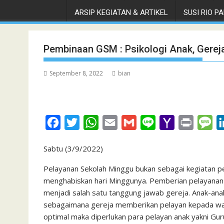
ARSIP KEGIATAN & ARTIKEL
SUSI RIO PAN
Pembinaan GSM : Psikologi Anak, Gerej
September 8, 2022
bian
F
T
W
E
G
L
Y
P
M
a
w
h
m
m
i
a
r
e
Sabtu (3/9/2022)
c
i
a
a
a
n
h
i
s
e
t
t
i
i
e
o
n
s
Pelayanan Sekolah Minggu bukan sebagai kegiatan pe
menghabiskan hari Minggunya. Pemberian pelayanan
b
t
s
l
l
o
t
a
menjadi salah satu tanggung jawab gereja. Anak-an
o
e
A
M
g
sebagaimana gereja memberikan pelayan kepada wa
o
r
p
a
e
optimal maka diperlukan para pelayan anak yakni Gu