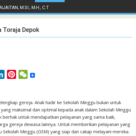
JAITAN, M.SI., M.H., C.T
a Toraja Depok
L
P
W
i
i
e
n
n
C
k
t
h
lengkap gereja. Anak hadir ke Sekolah Minggu bukan untuk
 yang maksimal dan optimal kepada anak dalam Sekolah Minggu
e
e
a
ak berhak untuk mendapatkan pelayanan yang sama baik,
d
r
t
rga gereja dewasa lainnya. Untuk memberikan pelayanan yang
I
e
ru Sekolah Minggu (GSM) yang siap dan cakap melayani mereka.