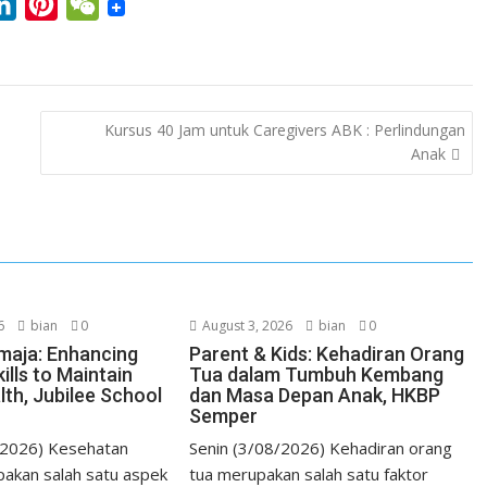
L
P
W
i
i
e
n
n
C
k
t
h
Kursus 40 Jam untuk Caregivers ABK : Perlindungan
e
e
a
Anak
d
r
t
I
e
n
s
t
6
bian
0
August 3, 2026
bian
0
maja: Enhancing
Parent & Kids: Kehadiran Orang
ills to Maintain
Tua dalam Tumbuh Kembang
lth, Jubilee School
dan Masa Depan Anak, HKBP
Semper
/2026) Kesehatan
Senin (3/08/2026) Kehadiran orang
akan salah satu aspek
tua merupakan salah satu faktor