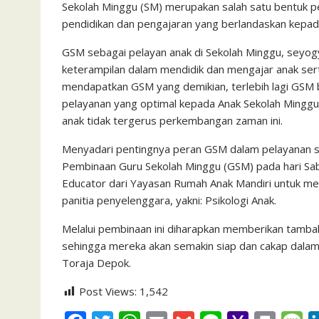
k
p
i
Sekolah Minggu (SM) merupakan salah satu bentuk p
pendidikan dan pengajaran yang berlandaskan kepada
l
GSM sebagai pelayan anak di Sekolah Minggu, seyogy
keterampilan dalam mendidik dan mengajar anak sert
mendapatkan GSM yang demikian, terlebih lagi GSM 
pelayanan yang optimal kepada Anak Sekolah Minggu 
anak tidak tergerus perkembangan zaman ini.
Menyadari pentingnya peran GSM dalam pelayanan s
Pembinaan Guru Sekolah Minggu (GSM) pada hari S
Educator dari Yayasan Rumah Anak Mandiri untuk m
panitia penyelenggara, yakni: Psikologi Anak.
Melalui pembinaan ini diharapkan memberikan tamb
sehingga mereka akan semakin siap dan cakap dalam
Toraja Depok.
Post Views:
1,542