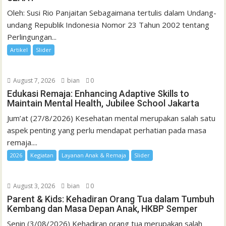
Oleh: Susi Rio Panjaitan Sebagaimana tertulis dalam Undang-
undang Republik Indonesia Nomor 23 Tahun 2002 tentang
Perlingungan...
Artikel
Slider
August 7, 2026
bian
0
Edukasi Remaja: Enhancing Adaptive Skills to
Maintain Mental Health, Jubilee School Jakarta
Jum’at (27/8/2026) Kesehatan mental merupakan salah satu
aspek penting yang perlu mendapat perhatian pada masa
remaja....
2026
Kegiatan
Layanan Anak & Remaja
Slider
August 3, 2026
bian
0
Parent & Kids: Kehadiran Orang Tua dalam Tumbuh
Kembang dan Masa Depan Anak, HKBP Semper
Senin (3/08/2026) Kehadiran orang tua merupakan salah