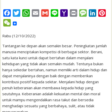
F
T
W
E
G
L
Y
P
M
L
P
a
w
h
m
m
i
a
r
e
i
i
W
c
i
a
a
a
n
h
i
s
n
n
e
e
t
t
i
i
e
o
n
s
k
t
Rabu (12/10/2022)
C
b
t
s
l
l
o
t
a
e
e
h
Tantangan ke depan akan semakin besar. Peningkatan jumlah
o
e
A
M
g
d
r
manusia menciptakan kompetisi di berbagai sektor. Berani,
a
satu kata kunci untuk dapat bertahan dalam menjalani
o
r
p
a
e
I
e
t
kehidupan yang tidak akan semakin mudah. Tentunya bukan
k
p
i
n
s
hanya sekedar bertahan, namun memiliki arti dalam hidup dan
l
t
dapat menjalaninya dengan baik dengan memberikan
kontribusi positif kepada sekitar. Menjalani hidup dengan
penuh keberanian akan membawa kepada hidup yang
seutuhnya. Keberanian adalah kekuatan mental dan moral
untuk mampu mengendalikan rasa takut dan bersedia
menghadapi sesuatu yang berbahaya, sulit, atau tidak
menyenangkan.