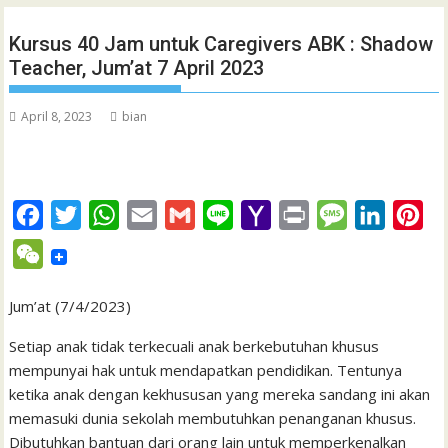
Kursus 40 Jam untuk Caregivers ABK : Shadow
Teacher, Jum’at 7 April 2023
April 8, 2023
bian
F
T
W
E
G
L
Y
P
M
L
P
a
w
h
m
m
i
a
r
e
i
i
W
c
i
a
a
a
n
h
i
s
n
n
e
e
t
t
i
i
e
o
n
s
k
t
Jum’at (7/4/2023)
C
b
t
s
l
l
o
t
a
e
e
h
Setiap anak tidak terkecuali anak berkebutuhan khusus
o
e
A
M
g
d
r
mempunyai hak untuk mendapatkan pendidikan. Tentunya
a
ketika anak dengan kekhususan yang mereka sandang ini akan
o
r
p
a
e
I
e
t
memasuki dunia sekolah membutuhkan penanganan khusus.
k
p
i
n
s
Dibutuhkan bantuan dari orang lain untuk memperkenalkan