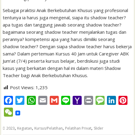
Sebagai praktisi Anak Berkebutuhan Khusus yang profesional
tentunya ia harus juga mengenal, siapa itu shadow teacher?
apa tugas dan tanggung jawab seorang shadow teacher?
bagaimana seorang shadow teacher menjalankan tugas dan
perannya? kompetensi apa yang harus dimiliki seorang
shadow teacher? Dengan siapa shadow teacher harus bekerja
sama? Dalam pertemuan Kursus 40 Jam untuk Caregiver ABK
Jum’at (7/4) peserta kursus belajar, berdiskusi juga studi
kasus yang berkaitan dengan hal ini dalam materi Shadow
Teacher bagi Anak Berkebutuhan Khusus.
Post Views:
1,235
F
T
W
E
G
L
Y
P
M
L
P
a
w
h
m
m
i
a
r
e
i
i
W
c
i
a
a
a
n
h
i
s
n
n
e
e
t
t
i
i
e
o
n
s
k
t
,
,
,
,
2023
Kegiatan
Kursus/Pelatihan
Pelatihan Privat
Slider
C