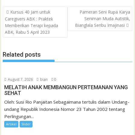
b
t
s
l
l
o
t
a
e
e
h
Post
o
e
A
M
g
d
r
Kursus 40 Jam untuk
Pameran Seni Rupa Karya
a
navigation
Seniman Muda Autistik,
Caregivers ABK : Praktek
o
r
p
a
e
I
e
t
Bianglala Seribu Imajinasi
Memberikan Terapi kepada
k
p
i
n
s
ABK, Rabu 5 April 2023
l
t
Related posts
August 7, 2026
bian
0
MELATIH ANAK MEMBANGUN PERTEMANAN YANG
SEHAT
Oleh: Susi Rio Panjaitan Sebagaimana tertulis dalam Undang-
undang Republik Indonesia Nomor 23 Tahun 2002 tentang
Perlingungan...
Artikel
Slider