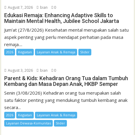
August 7, 2026
bian
0
Edukasi Remaja: Enhancing Adaptive Skills to
Maintain Mental Health, Jubilee School Jakarta
Jum’at (27/8/2026) Kesehatan mental merupakan salah satu
aspek penting yang perlu mendapat perhatian pada masa
remaja....
2026
Kegiatan
Layanan Anak & Remaja
Slider
August 3, 2026
bian
0
Parent & Kids: Kehadiran Orang Tua dalam Tumbuh
Kembang dan Masa Depan Anak, HKBP Semper
Senin (3/08/2026) Kehadiran orang tua merupakan salah
satu faktor penting yang mendukung tumbuh kembang anak
secara...
2026
Kegiatan
Layanan Anak & Remaja
Layanan Dewasa-Komunitas
Slider