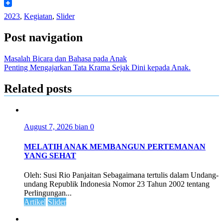
WeChat
2023
,
Kegiatan
,
Slider
Post navigation
Masalah Bicara dan Bahasa pada Anak
Penting Mengajarkan Tata Krama Sejak Dini kepada Anak.
Related posts
August 7, 2026
bian
0
MELATIH ANAK MEMBANGUN PERTEMANAN
YANG SEHAT
Oleh: Susi Rio Panjaitan Sebagaimana tertulis dalam Undang-
undang Republik Indonesia Nomor 23 Tahun 2002 tentang
Perlingungan...
Artikel
Slider