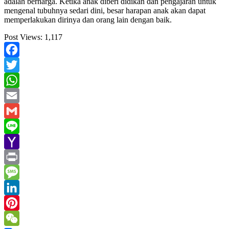
adalah berharga. Ketika anak diberi didikan dan pengajaran untuk
mengenal tubuhnya sedari dini, besar harapan anak akan dapat
memperlakukan dirinya dan orang lain dengan baik.
Post Views:
1,117
Facebook
Twitter
WhatsApp
Email
Gmail
Line
Yahoo
Mail
Print
Message
LinkedIn
Pinterest