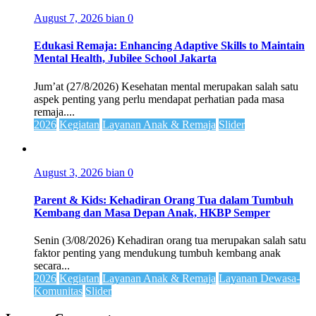
August 7, 2026
bian
0
Edukasi Remaja: Enhancing Adaptive Skills to Maintain
Mental Health, Jubilee School Jakarta
Jum’at (27/8/2026) Kesehatan mental merupakan salah satu
aspek penting yang perlu mendapat perhatian pada masa
remaja....
2026
Kegiatan
Layanan Anak & Remaja
Slider
August 3, 2026
bian
0
Parent & Kids: Kehadiran Orang Tua dalam Tumbuh
Kembang dan Masa Depan Anak, HKBP Semper
Senin (3/08/2026) Kehadiran orang tua merupakan salah satu
faktor penting yang mendukung tumbuh kembang anak
secara...
2026
Kegiatan
Layanan Anak & Remaja
Layanan Dewasa-
Komunitas
Slider