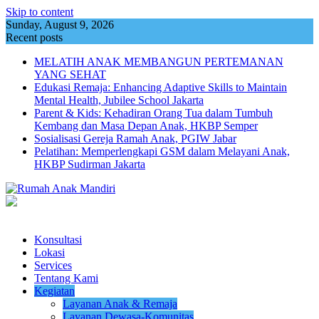
Skip to content
Sunday, August 9, 2026
Recent posts
MELATIH ANAK MEMBANGUN PERTEMANAN
YANG SEHAT
Edukasi Remaja: Enhancing Adaptive Skills to Maintain
Mental Health, Jubilee School Jakarta
Parent & Kids: Kehadiran Orang Tua dalam Tumbuh
Kembang dan Masa Depan Anak, HKBP Semper
Sosialisasi Gereja Ramah Anak, PGIW Jabar
Pelatihan: Memperlengkapi GSM dalam Melayani Anak,
HKBP Sudirman Jakarta
Konsultasi
Lokasi
Services
Tentang Kami
Kegiatan
Layanan Anak & Remaja
Layanan Dewasa-Komunitas