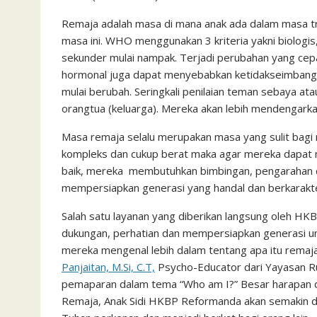
c
i
a
a
a
n
h
i
s
e
t
t
i
i
e
o
n
s
Remaja adalah masa di mana anak ada dalam masa tr
masa ini. WHO menggunakan 3 kriteria yakni biologi
b
t
s
l
l
o
t
a
sekunder mulai nampak. Terjadi perubahan yang cep
o
e
A
M
g
hormonal juga dapat menyebabkan ketidakseimbangan
o
r
p
a
e
mulai berubah. Seringkali penilaian teman sebaya at
k
p
i
orangtua (keluarga). Mereka akan lebih mendengark
l
Masa remaja selalu merupakan masa yang sulit bag
kompleks dan cukup berat maka agar mereka dapat 
baik, mereka membutuhkan bimbingan, pengarahan 
mempersiapkan generasi yang handal dan berkarakt
Salah satu layanan yang diberikan langsung oleh 
dukungan, perhatian dan mempersiapkan generasi u
mereka mengenal lebih dalam tentang apa itu remaja
Panjaitan, M.Si, C.T,
Psycho-Educator dari Yayasan 
pemaparan dalam tema “Who am I?” Besar harapan d
Remaja, Anak Sidi HKBP Reformanda akan semakin d