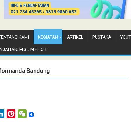
TENTANG KAMI
KEGIATAN
ARTIKEL
PUSTAKA
YOUT
JAITAN, M.SI., M.H., C.T
eformanda Bandung
L
P
W
i
i
e