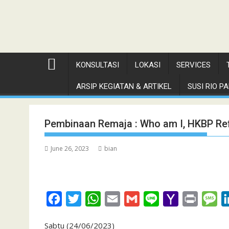
KONSULTASI
LOKASI
SERVICES
ARSIP KEGIATAN & ARTIKEL
SUSI RIO PAN
Pembinaan Remaja : Who am I, HKBP R
June 26, 2023
bian
F
T
W
E
G
L
Y
P
M
a
w
h
m
m
i
a
r
e
Sabtu (24/06/2023)