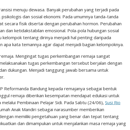
n
n
C
k
t
h
ansisi menuju dewasa. Banyak perubahan yang terjadi pada
s, psikologis dan sosial ekonomi. Pada umumnya tanda-tanda
e
e
a
at secara fisik disertai dengan perubahan hormon. Perubahan
d
r
t
 dan ketidakstabilan emosional. Pola-pola hubungan sosial
I
e
au kelompok tentang dirinya menjadi hal penting daripada
n
s
an apa kata temannya agar dapat menjadi bagian kelompoknya.
t
i remaja. Mengingat tugas perkembangan remaja sangat
melaksanakan tugas perkembangan tersebut berjalan dengan
dan dukungan. Menjadi tanggung jawab bersama untuk
er.
HKBP Reformanda Bandung kepada remajanya sebagai bentuk
nggul remaja diberikan kesempatan mendapat edukasi untuk
 melalui Pembinaan Pelajar Sidi. Pada Sabtu (24/06),
Susi Rio
Rumah Anak Mandiri sebagai narasumber memberikan
engan memiliki pengetahuan yang benar dan tepat tentang
ikuatkan dan dimampukan untuk menjalankan masa remaja yang