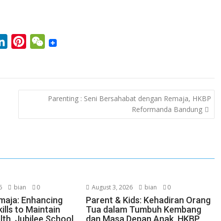
L
P
W
i
i
e
n
n
C
k
t
h
Parenting : Seni Bersahabat dengan Remaja, HKBP
e
e
a
Reformanda Bandung
d
r
t
I
e
n
s
t
6
bian
0
August 3, 2026
bian
0
maja: Enhancing
Parent & Kids: Kehadiran Orang
ills to Maintain
Tua dalam Tumbuh Kembang
lth, Jubilee School
dan Masa Depan Anak, HKBP