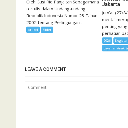
Oleh: Susi Rio Panjaitan Sebagaimana
Jakarta
tertulis dalam Undang-undang
Jum’at (27/8
Republik Indonesia Nomor 23 Tahun
mental merup
2002 tentang Perlingungan...
penting yang
Artikel
Slider
perhatian pad
2026
Kegiata
Layanan Anak 
LEAVE A COMMENT