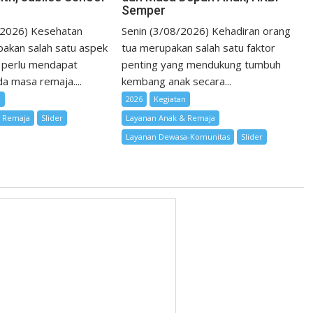
Semper
/2026) Kesehatan
Senin (3/08/2026) Kehadiran orang
akan salah satu aspek
tua merupakan salah satu faktor
 perlu mendapat
penting yang mendukung tumbuh
a masa remaja....
kembang anak secara...
n
2026
Kegiatan
& Remaja
Slider
Layanan Anak & Remaja
Layanan Dewasa-Komunitas
Slider