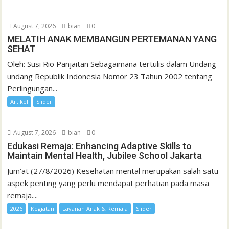
August 7, 2026
bian
0
MELATIH ANAK MEMBANGUN PERTEMANAN YANG
SEHAT
Oleh: Susi Rio Panjaitan Sebagaimana tertulis dalam Undang-
undang Republik Indonesia Nomor 23 Tahun 2002 tentang
Perlingungan...
Artikel
Slider
August 7, 2026
bian
0
Edukasi Remaja: Enhancing Adaptive Skills to
Maintain Mental Health, Jubilee School Jakarta
Jum’at (27/8/2026) Kesehatan mental merupakan salah satu
aspek penting yang perlu mendapat perhatian pada masa
remaja....
2026
Kegiatan
Layanan Anak & Remaja
Slider