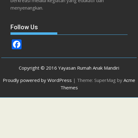
berkreasi melalui kegiatan yang edukatif dan
menyenangkan.
Follow Us
F
ac
e
Copyright © 2016 Yayasan Rumah Anak Mandiri
b
Proudly powered by WordPress
|
Theme: SuperMag by
Acme
o
Themes
o
k