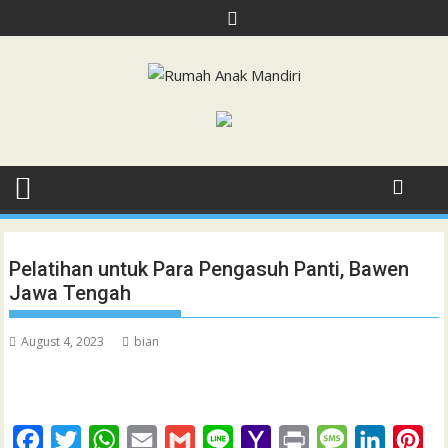
Skip
to
content
Pelatihan untuk Para Pengasuh Panti, Bawen
Jawa Tengah
August 4, 2023
bian
F
T
W
E
G
L
Y
P
M
L
P