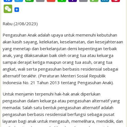
a
w
h
m
m
i
a
r
e
i
i
W
c
i
a
a
a
n
h
i
s
n
n
e
e
t
t
i
i
e
o
n
s
k
t
Rabu (2/08/2023)
C
b
t
s
l
l
o
t
a
e
e
h
Pengasuhan Anak adalah upaya untuk memenuhi kebutuhan
o
e
A
M
g
d
r
akan kasih sayang, kelekatan, keselamatan, dan kesejahteraan
a
yang menetap dan berkelanjutan demi kepentingan terbaik
o
r
p
a
e
I
e
t
anak, yang dilaksanakan baik oleh orang tua atau keluarga
k
p
i
n
s
sampai derajat ketiga maupun orang tua asuh, orang tua
l
t
angkat, wali serta pengasuhan berbasis residensial sebagai
alternatif terakhir. (Peraturan Menteri Sosial Republik
Indonesia No. 21 Tahun 2013 tentang Pengasuhan Anak).
Untuk menjamin terpenuhi hak-hak anak diperlukan
pengasuhan dalam keluarga atau pengasuhan alternatif yang
memadai. Salah satu bentuk pengasuhan alternatif adalah
pengasuhan berbasis residensial berfungsi sebagai pusat
layanan bagi anak untuk mengasuh, memelihara, mendidik, dan