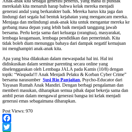
Anak-anak kita sebagai generasi penerus, yang mana di pundak
merekalah kita menaruh harap bahwa kelak mereka menjadi
generasi andal yang berkarakter baik. Mereka harus kita jaga dan
lindungi dari segala hal bentuk kejahatan yang mengancam mereka.
Menjaga dan melindungi anak-anak kita untuk mengantar mereka ke
gerbang masa depan yang lebih baik menjadi tanggung jawab
bersama. Perlu kerja sama dari keluarga (orangtua), masyarakat,
lembaga keagamaan, lembaga pendidikan dan pemerintah. Kita
tidak boleh diam menunggu bahaya dari dampak negatif kemajuan
ini menghampiri anak-anak kita.
Apa yang bisa dilakukan dalam mewaspadai hal ini. Hal ini
didiskusikan dalam seminar parenting secara online yang
diselenggarakan oleh Lembaga JALA pada Kamis (10/8) dengan
topik: “Waspada!!! Anak Menjadi Pelaku & Korban Cyber Crime”
bersama narasumber
Susi Rio Panjaitan
, Psycho-Educator dari
Yayasan Rumah Anak Mandiri. Dengan berbagi pengalaman dan
memberi masukan, diharapkan semua pihak dapat bekerja sama dan
ambil peran dalam mengawal generasi bangsa ini kelak menjadi
generasi emas sebagaimana diharapkan.
Post Views:
970
Facebook