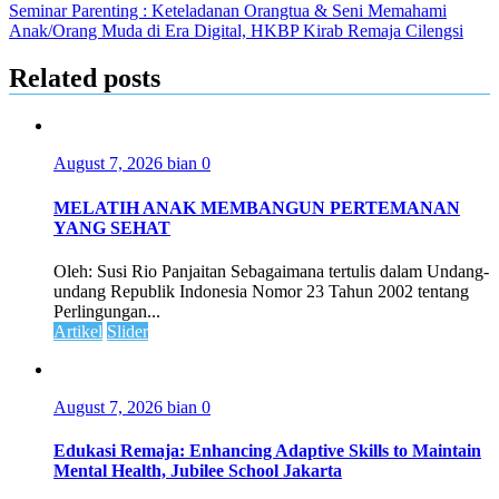
Seminar Parenting : Keteladanan Orangtua & Seni Memahami
Anak/Orang Muda di Era Digital, HKBP Kirab Remaja Cilengsi
Related posts
August 7, 2026
bian
0
MELATIH ANAK MEMBANGUN PERTEMANAN
YANG SEHAT
Oleh: Susi Rio Panjaitan Sebagaimana tertulis dalam Undang-
undang Republik Indonesia Nomor 23 Tahun 2002 tentang
Perlingungan...
Artikel
Slider
August 7, 2026
bian
0
Edukasi Remaja: Enhancing Adaptive Skills to Maintain
Mental Health, Jubilee School Jakarta