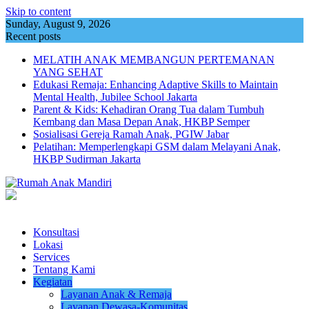
Skip to content
Sunday, August 9, 2026
Recent posts
MELATIH ANAK MEMBANGUN PERTEMANAN
YANG SEHAT
Edukasi Remaja: Enhancing Adaptive Skills to Maintain
Mental Health, Jubilee School Jakarta
Parent & Kids: Kehadiran Orang Tua dalam Tumbuh
Kembang dan Masa Depan Anak, HKBP Semper
Sosialisasi Gereja Ramah Anak, PGIW Jabar
Pelatihan: Memperlengkapi GSM dalam Melayani Anak,
HKBP Sudirman Jakarta
Konsultasi
Lokasi
Services
Tentang Kami
Kegiatan
Layanan Anak & Remaja
Layanan Dewasa-Komunitas