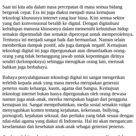
Saat ini kita ada dalam masa percepatan di mana semua bidang
bergerak cepat. Era ini juga diakui menjadi masa kemajuan
teknologi khususnya internet yang luar biasa. Kini semua sektor
yang dari konvensional beralih ke digital. Dengan digitalisasi
kehidupan manusia khususnya dalam memenuhi kebutuhan hidup
semakin dipermudah dan semakin dipercepat untuk memperolehnya.
Tentunya ini menjadi sangat baik dan bermanfaat. Namun selain
memberikan dampak positif, ada juga dampak negatif. Kemajuan
teknologi digital ini juga dipergunakan atau dimanfaatkan orang-
orang yang tidak bertanggung jawab untuk kepentingan dirinya
sendiri (kelompoknya) sehingga merugikan orang lain, merusak
bahkan juga berbahaya.
Bahaya penyalahgunaan teknologi digital ini sangat mengerikan
terlebih kepada anak yang mana mereka merupakan generasi
penerus suatu keluarga, kaum, agama dan bangsa. Kemajuan
teknologi internet bukan hanya dipergunakan oleh orang dewasa
namun juga anak-anak, mereka merupakan bagian dari pengguna
kemajuan ini. Sangat memprihatinkan, media sosial semakin vulgar
menyuguhkan konten tentang kejahatan, kekerasan, bullying,
pornografi, kejahatan seksual, dan perilaku yang tidak sesuai dengan
nilai-nilai agama yang diakui di Indonesia. Hal ini akan mengancam
keselamatan dan kesehatan anak-anak sebagai generasi penerus.