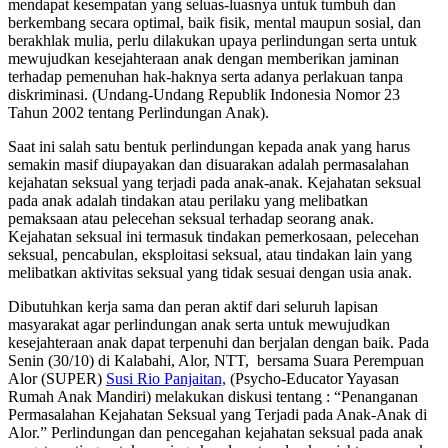
mendapat kesempatan yang seluas-luasnya untuk tumbuh dan
berkembang secara optimal, baik fisik, mental maupun sosial, dan
berakhlak mulia, perlu dilakukan upaya perlindungan serta untuk
mewujudkan kesejahteraan anak dengan memberikan jaminan
terhadap pemenuhan hak-haknya serta adanya perlakuan tanpa
diskriminasi. (Undang-Undang Republik Indonesia Nomor 23
Tahun 2002 tentang Perlindungan Anak).
Saat ini salah satu bentuk perlindungan kepada anak yang harus
semakin masif diupayakan dan disuarakan adalah permasalahan
kejahatan seksual yang terjadi pada anak-anak. Kejahatan seksual
pada anak adalah tindakan atau perilaku yang melibatkan
pemaksaan atau pelecehan seksual terhadap seorang anak.
Kejahatan seksual ini termasuk tindakan pemerkosaan, pelecehan
seksual, pencabulan, eksploitasi seksual, atau tindakan lain yang
melibatkan aktivitas seksual yang tidak sesuai dengan usia anak.
Dibutuhkan kerja sama dan peran aktif dari seluruh lapisan
masyarakat agar perlindungan anak serta untuk mewujudkan
kesejahteraan anak dapat terpenuhi dan berjalan dengan baik. Pada
Senin (30/10) di Kalabahi, Alor, NTT, bersama Suara Perempuan
Alor (SUPER)
Susi Rio Panjaitan,
(Psycho-Educator Yayasan
Rumah Anak Mandiri) melakukan diskusi tentang : “Penanganan
Permasalahan Kejahatan Seksual yang Terjadi pada Anak-Anak di
Alor.” Perlindungan dan pencegahan kejahatan seksual pada anak