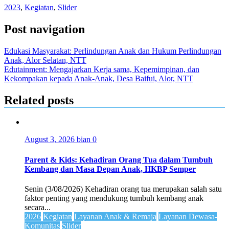
2023
,
Kegiatan
,
Slider
Post navigation
Edukasi Masyarakat: Perlindungan Anak dan Hukum Perlindungan
Anak, Alor Selatan, NTT
Edutainment: Mengajarkan Kerja sama, Kepemimpinan, dan
Kekompakan kepada Anak-Anak, Desa Baifui, Alor, NTT
Related posts
August 3, 2026
bian
0
Parent & Kids: Kehadiran Orang Tua dalam Tumbuh
Kembang dan Masa Depan Anak, HKBP Semper
Senin (3/08/2026) Kehadiran orang tua merupakan salah satu
faktor penting yang mendukung tumbuh kembang anak
secara...
2026
Kegiatan
Layanan Anak & Remaja
Layanan Dewasa-
Komunitas
Slider