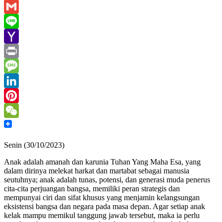
Email
Gmail
Line
Yahoo
Mail
Print
Message
LinkedIn
Pinterest
WeChat
Senin (30/10/2023)
Anak adalah amanah dan karunia Tuhan Yang Maha Esa, yang
dalam dirinya melekat harkat dan martabat sebagai manusia
seutuhnya; anak adalah tunas, potensi, dan generasi muda penerus
cita-cita perjuangan bangsa, memiliki peran strategis dan
mempunyai ciri dan sifat khusus yang menjamin kelangsungan
eksistensi bangsa dan negara pada masa depan. Agar setiap anak
kelak mampu memikul tanggung jawab tersebut, maka ia perlu