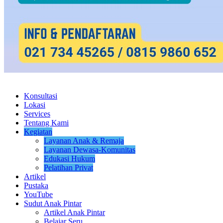
Konsultasi
Lokasi
Services
Tentang Kami
Kegiatan
Layanan Anak & Remaja
Layanan Dewasa-Komunitas
Edukasi Hukum
Pelatihan Privat
Artikel
Pustaka
YouTube
Sudut Anak Pintar
Artikel Anak Pintar
Belajar Seru