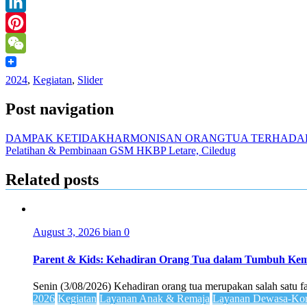
Message
LinkedIn
Pinterest
WeChat
2024
,
Kegiatan
,
Slider
Post navigation
DAMPAK KETIDAKHARMONISAN ORANGTUA TERHADA
Pelatihan & Pembinaan GSM HKBP Letare, Ciledug
Related posts
August 3, 2026
bian
0
Parent & Kids: Kehadiran Orang Tua dalam Tumbuh K
Senin (3/08/2026) Kehadiran orang tua merupakan salah satu 
2026
Kegiatan
Layanan Anak & Remaja
Layanan Dewasa-Kom