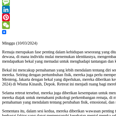
Mail
Print
Message
LinkedIn
Pinterest
WeChat
Minggu (10/03/2024)
Remaja merupakan fase penting dalam kehidupan seseorang yang ditanda
dewasa, di mana individu mulai menemukan identitasnya, mengembangk
mendapatkan bekal yang memadai untuk menghadapi tantangan dan 
Bekal ini mencakup pemahaman yang lebih mendalam tentang diri send
mereka. Seiring dengan pertumbuhan fisik, mereka juga perlu mempe
Menteng, Jakarta dengan bekal yang diperlukan, mereka diberikan kese
2024) di Wisma Kinasih, Depok. Retreat ini menjadi ruang bagi mer
Selama retreat tersebut, mereka juga diberikan kesempatan untuk men
mereka diajak untuk memahami psikologi perkembangan remaja, di 
pemahaman yang mendalam tentang perubahan fisik, emosional, dan sos
Sementara itu, dalam sesi kedua, mereka diberikan wawasan penting
berbagai faktor yang dapat memengaruhi kesehatan mental mereka sel