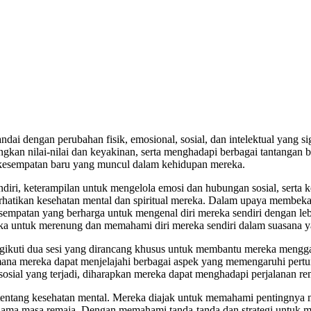
i dengan perubahan fisik, emosional, sosial, dan intelektual yang sign
an nilai-nilai dan keyakinan, serta menghadapi berbagai tantangan ba
kesempatan baru yang muncul dalam kehidupan mereka.
iri, keterampilan untuk mengelola emosi dan hubungan sosial, serta k
rhatikan kesehatan mental dan spiritual mereka. Dalam upaya membeka
mpatan yang berharga untuk mengenal diri mereka sendiri dengan lebih 
eka untuk merenung dan memahami diri mereka sendiri dalam suasana 
gikuti dua sesi yang dirancang khusus untuk membantu mereka menggali
mana mereka dapat menjelajahi berbagai aspek yang memengaruhi per
ial yang terjadi, diharapkan mereka dapat menghadapi perjalanan rema
 tentang kesehatan mental. Mereka diajak untuk memahami pentingnya 
ama masa remaja. Dengan memahami tanda-tanda dan strategi untuk men