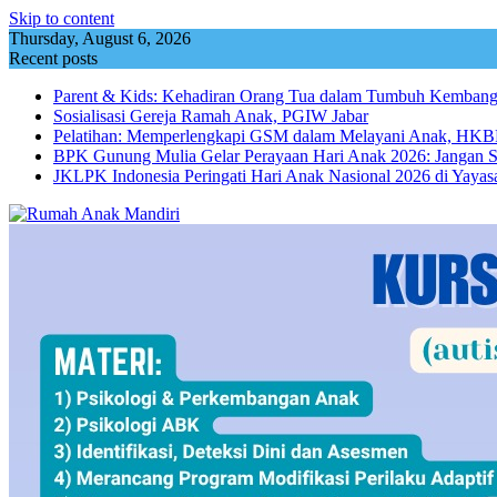
Skip to content
Thursday, August 6, 2026
Recent posts
Parent & Kids: Kehadiran Orang Tua dalam Tumbuh Kemba
Sosialisasi Gereja Ramah Anak, PGIW Jabar
Pelatihan: Memperlengkapi GSM dalam Melayani Anak, HKBP
BPK Gunung Mulia Gelar Perayaan Hari Anak 2026: Jangan 
JKLPK Indonesia Peringati Hari Anak Nasional 2026 di Yayas