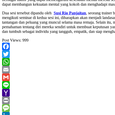
dapat membangun kekuatan mental yang kokoh dan menghadapi masa 
Dua sesi tersebut dipandu oleh
Susi Rio Panjaitan
, seorang trainer
mengikuti seminar di kedua sesi ini, diharapkan akan menjadi land
tantangan dan peluang yang muncul selama masa remaja. Selain itu
pemahaman tentang diri mereka sendiri untuk membuat keputusan yan
dan tumbuh sebagai individu yang tangguh, empatik, dan siap mengh
Post Views:
999
Facebook
Twitter
WhatsApp
Email
Gmail
Line
Yahoo
Mail
Print