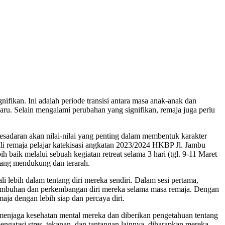
ifikan. Ini adalah periode transisi antara masa anak-anak dan
ru. Selain mengalami perubahan yang signifikan, remaja juga perlu
esadaran akan nilai-nilai yang penting dalam membentuk karakter
li remaja pelajar katekisasi angkatan 2023/2024 HKBP Jl. Jambu
baik melalui sebuah kegiatan retreat selama 3 hari (tgl. 9-11 Maret
yang mendukung dan terarah.
 lebih dalam tentang diri mereka sendiri. Dalam sesi pertama,
tumbuhan dan perkembangan diri mereka selama masa remaja. Dengan
ja dengan lebih siap dan percaya diri.
menjaga kesehatan mental mereka dan diberikan pengetahuan tentang
gatasi stres, tekanan, dan tantangan lainnya, diharapkan mereka