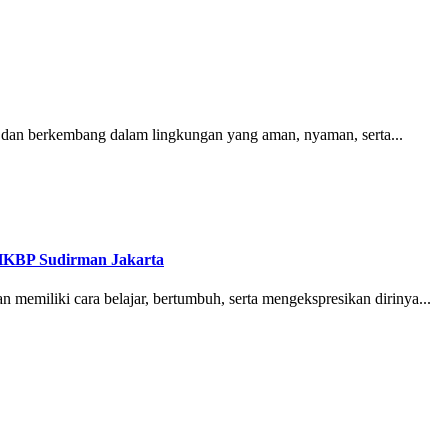
 dan berkembang dalam lingkungan yang aman, nyaman, serta...
HKBP Sudirman Jakarta
 memiliki cara belajar, bertumbuh, serta mengekspresikan dirinya...