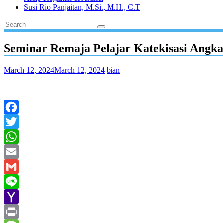
Susi Rio Panjaitan, M.Si., M.H., C.T
Seminar Remaja Pelajar Katekisasi Angk
March 12, 2024
March 12, 2024
bian
Facebook
Twitter
WhatsApp
Email
Gmail
Line
Yahoo