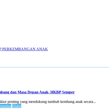
P PERKEMBANGAN ANAK
embang dan Masa Depan Anak, HKBP Semper
faktor penting yang mendukung tumbuh kembang anak secara...
unitas
Slider