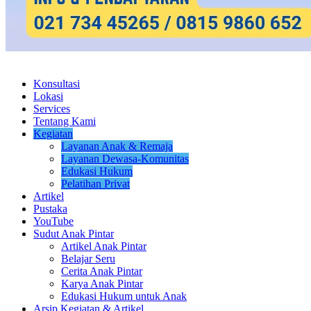
Konsultasi
Lokasi
Services
Tentang Kami
Kegiatan
Layanan Anak & Remaja
Layanan Dewasa-Komunitas
Edukasi Hukum
Pelatihan Privat
Artikel
Pustaka
YouTube
Sudut Anak Pintar
Artikel Anak Pintar
Belajar Seru
Cerita Anak Pintar
Karya Anak Pintar
Edukasi Hukum untuk Anak
Arsip Kegiatan & Artikel