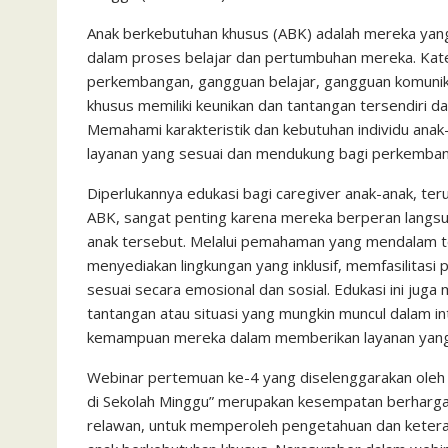
c
i
a
a
a
n
h
i
s
e
t
t
i
i
e
o
n
s
Anak berkebutuhan khusus (ABK) adalah mereka yang
dalam proses belajar dan pertumbuhan mereka. Kateg
b
t
s
l
l
o
t
a
perkembangan, gangguan belajar, gangguan komunika
o
e
A
M
g
khusus memiliki keunikan dan tantangan tersendiri d
o
r
p
a
e
Memahami karakteristik dan kebutuhan individu ana
k
p
i
layanan yang sesuai dan mendukung bagi perkemba
l
Diperlukannya edukasi bagi caregiver anak-anak, t
ABK, sangat penting karena mereka berperan lang
anak tersebut. Melalui pemahaman yang mendalam te
menyediakan lingkungan yang inklusif, memfasilitas
sesuai secara emosional dan sosial. Edukasi ini jug
tantangan atau situasi yang mungkin muncul dalam i
kemampuan mereka dalam memberikan layanan yang 
Webinar pertemuan ke-4 yang diselenggarakan oleh
di Sekolah Minggu” merupakan kesempatan berharga 
relawan, untuk memperoleh pengetahuan dan keter