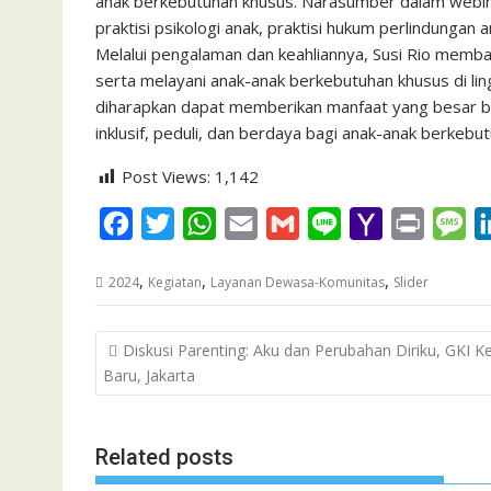
anak berkebutuhan khusus. Narasumber dalam webin
praktisi psikologi anak, praktisi hukum perlindungan
Melalui pengalaman dan keahliannya, Susi Rio memb
serta melayani anak-anak berkebutuhan khusus di lin
diharapkan dapat memberikan manfaat yang besar b
inklusif, peduli, dan berdaya bagi anak-anak berkebu
Post Views:
1,142
F
T
W
E
G
L
Y
P
M
a
w
h
m
m
i
a
r
e
,
,
,
2024
Kegiatan
Layanan Dewasa-Komunitas
Slider
c
i
a
a
a
n
h
i
s
e
t
t
i
i
e
o
n
s
Post
Diskusi Parenting: Aku dan Perubahan Diriku, GKI Ke
b
t
s
l
l
o
t
a
navigation
Baru, Jakarta
o
e
A
M
g
o
r
p
a
e
k
p
i
Related posts
l