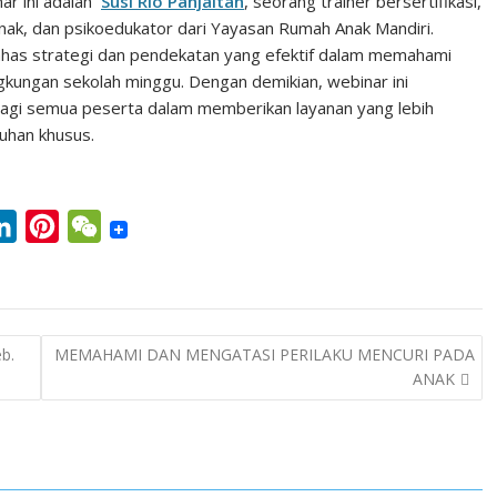
ar ini adalah
Susi Rio Panjaitan
, seorang trainer bersertifikasi,
 anak, dan psikoedukator dari Yayasan Rumah Anak Mandiri.
ahas strategi dan pendekatan yang efektif dalam memahami
gkungan sekolah minggu. Dengan demikian, webinar ini
agi semua peserta dalam memberikan layanan yang lebih
tuhan khusus.
L
P
W
i
i
e
n
n
C
k
t
h
b.
MEMAHAMI DAN MENGATASI PERILAKU MENCURI PADA
e
e
a
ANAK
d
r
t
I
e
n
s
t