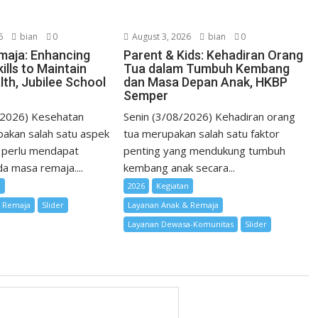
6
bian
0
August 3, 2026
bian
0
maja: Enhancing
Parent & Kids: Kehadiran Orang
ills to Maintain
Tua dalam Tumbuh Kembang
lth, Jubilee School
dan Masa Depan Anak, HKBP
Semper
/2026) Kesehatan
Senin (3/08/2026) Kehadiran orang
akan salah satu aspek
tua merupakan salah satu faktor
 perlu mendapat
penting yang mendukung tumbuh
a masa remaja....
kembang anak secara...
n
2026
Kegiatan
& Remaja
Slider
Layanan Anak & Remaja
Layanan Dewasa-Komunitas
Slider