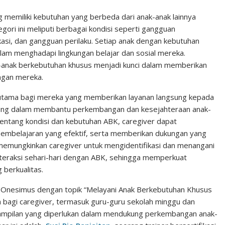
n
n
C
k
t
h
 memiliki kebutuhan yang berbeda dari anak-anak lainnya
ori ini meliputi berbagai kondisi seperti gangguan
e
e
a
si, dan gangguan perilaku. Setiap anak dengan kebutuhan
d
r
t
alam menghadapi lingkungan belajar dan sosial mereka.
I
e
k-anak berkebutuhan khusus menjadi kunci dalam memberikan
n
s
ngan mereka.
t
erutama bagi mereka yang memberikan layanan langsung kepada
sung dalam membantu perkembangan dan kesejahteraan anak-
ntang kondisi dan kebutuhan ABK, caregiver dapat
i pembelajaran yang efektif, serta memberikan dukungan yang
a memungkinkan caregiver untuk mengidentifikasi dan menangani
nteraksi sehari-hari dengan ABK, sehingga memperkuat
berkualitas.
 Onesimus dengan topik “Melayani Anak Berkebutuhan Khusus
bagi caregiver, termasuk guru-guru sekolah minggu dan
ampilan yang diperlukan dalam mendukung perkembangan anak-