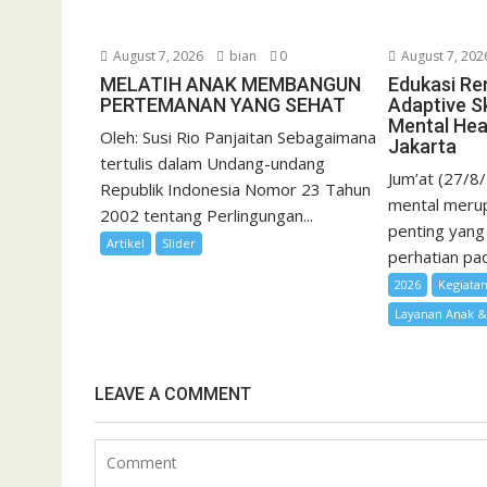
August 7, 2026
bian
0
August 7, 202
MELATIH ANAK MEMBANGUN
Edukasi Re
PERTEMANAN YANG SEHAT
Adaptive Sk
Mental Hea
Oleh: Susi Rio Panjaitan Sebagaimana
Jakarta
tertulis dalam Undang-undang
Jum’at (27/8
Republik Indonesia Nomor 23 Tahun
mental merup
2002 tentang Perlingungan...
penting yang
Artikel
Slider
perhatian pad
2026
Kegiata
Layanan Anak 
LEAVE A COMMENT