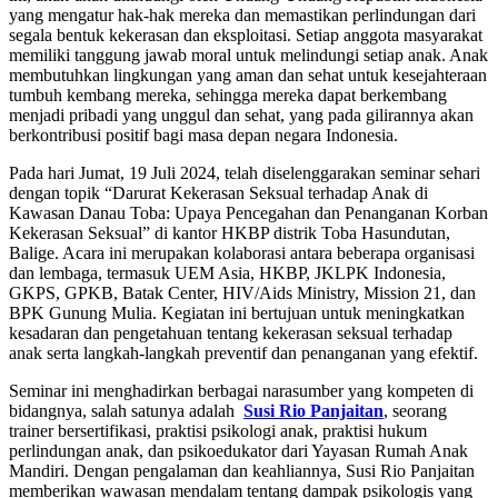
yang mengatur hak-hak mereka dan memastikan perlindungan dari
segala bentuk kekerasan dan eksploitasi. Setiap anggota masyarakat
memiliki tanggung jawab moral untuk melindungi setiap anak. Anak
membutuhkan lingkungan yang aman dan sehat untuk kesejahteraan
tumbuh kembang mereka, sehingga mereka dapat berkembang
menjadi pribadi yang unggul dan sehat, yang pada gilirannya akan
berkontribusi positif bagi masa depan negara Indonesia.
Pada hari Jumat, 19 Juli 2024, telah diselenggarakan seminar sehari
dengan topik “Darurat Kekerasan Seksual terhadap Anak di
Kawasan Danau Toba: Upaya Pencegahan dan Penanganan Korban
Kekerasan Seksual” di kantor HKBP distrik Toba Hasundutan,
Balige. Acara ini merupakan kolaborasi antara beberapa organisasi
dan lembaga, termasuk UEM Asia, HKBP, JKLPK Indonesia,
GKPS, GPKB, Batak Center, HIV/Aids Ministry, Mission 21, dan
BPK Gunung Mulia. Kegiatan ini bertujuan untuk meningkatkan
kesadaran dan pengetahuan tentang kekerasan seksual terhadap
anak serta langkah-langkah preventif dan penanganan yang efektif.
Seminar ini menghadirkan berbagai narasumber yang kompeten di
bidangnya, salah satunya adalah
Susi Rio Panjaitan
, seorang
trainer bersertifikasi, praktisi psikologi anak, praktisi hukum
perlindungan anak, dan psikoedukator dari Yayasan Rumah Anak
Mandiri. Dengan pengalaman dan keahliannya, Susi Rio Panjaitan
memberikan wawasan mendalam tentang dampak psikologis yang