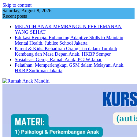
Skip to content
Saturday, August 8, 2026
Recent posts
MELATIH ANAK MEMBANGUN PERTEMANAN
YANG SEHAT
Edukasi Remaja: Enhancing Adaptive Skills to Maintain
Mental Health, Jubilee School Jakarta
Parent & Kids: Kehadiran Orang Tua dalam Tumbuh
Kembang dan Masa Depan Anak, HKBP Semper
Sosialisasi Gereja Ramah Anak, PGIW Jabar
Pelatihan: Memperlengkapi GSM dalam Melayani Anak,
HKBP Sudirman Jakarta