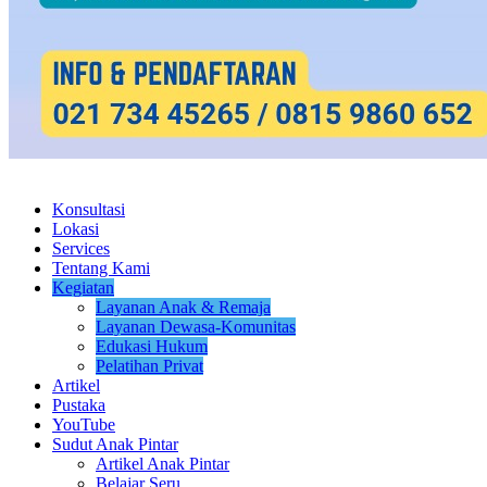
Konsultasi
Lokasi
Services
Tentang Kami
Kegiatan
Layanan Anak & Remaja
Layanan Dewasa-Komunitas
Edukasi Hukum
Pelatihan Privat
Artikel
Pustaka
YouTube
Sudut Anak Pintar
Artikel Anak Pintar
Belajar Seru