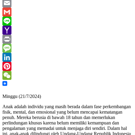
WhatsApp
Email
Gmail
Line
Yahoo
Mail
Print
Message
LinkedIn
Pinterest
WeChat
Minggu (21/7/2024)
Anak adalah individu yang masih berada dalam fase perkembangan
fisik, mental, dan emosional yang belum mencapai kematangan
penuh. Mereka berusia di bawah 18 tahun dan memerlukan
perlindungan khusus karena belum memiliki kemampuan dan
pengalaman yang memadai untuk menjaga diri sendiri. Dalam hal
ini, anak-anak dilindungi oleh Undang-Undang Republik Indonesia