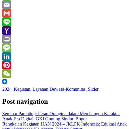
WhatsApp
Email
Gmail
Line
Yahoo
Mail
Print
Message
LinkedIn
Pinterest
WeChat
2024
,
Kegiatan
,
Layanan Dewasa-Komunitas
,
Slider
Post navigation
Seminar Parenting: Peran Orangtua dalam Membangun Karakter
Anak Era Digital, GKI Gunung Sindur, Bogor
Rangkaian Kegiatan HAN 2024 – JKLPK Indonesia: Edukasi Anak